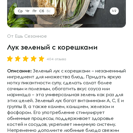
Ср
Чт
Пт
Сб
Вс
1/2
От
Ешь Сезонное
Лук зеленый с корешками
404 отзыва
Описание:
Зеленый лук с корешками – незаменимый
ингредиент для множества блюд. Придать яркую
нотку пикантности супу, сделать салат более
сочным и полезным, обогатить вкус соуса или
маринада – эта универсальная зелень как раз для
этих целей. Зеленый лук богат витаминами A, C, E и
группы B, а также калием, кальцием, железом и
фосфором. Его употребление стимулирует
обменные процессы, поддерживает здоровье
костей и сосудов, укрепляет иммунную систему.
Непременно дополните любимые блюда свежим