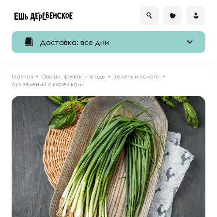
Доставка: все дни
Главная
Овощи, фрукты и ягоды
Зелень и салаты
Лук зеленый с корешками