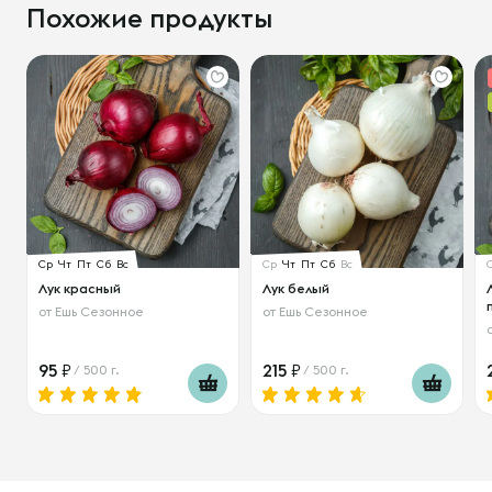
Похожие продукты
Ср
Чт
Пт
Сб
Вс
Ср
Чт
Пт
Сб
Вс
Лук красный
Лук белый
от
Ешь Сезонное
от
Ешь Сезонное
95
215
/ 500 г.
/ 500 г.