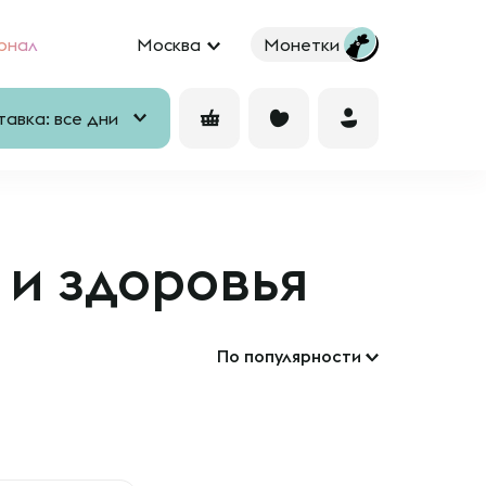
рнал
Москва
Монетки
авка: все дни
 и здоровья
По популярности