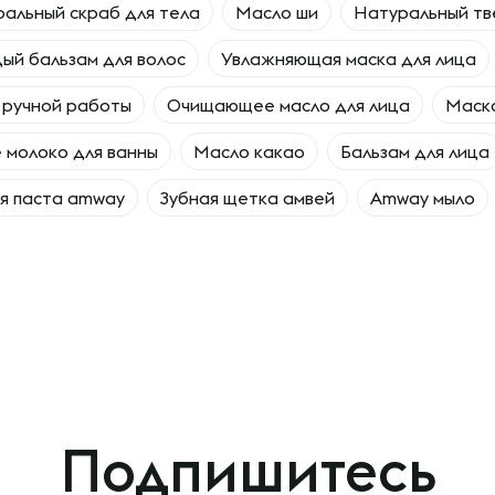
альный скраб для тела
Масло ши
Натуральный тв
ый бальзам для волос
Увлажняющая маска для лица
 ручной работы
Очищающее масло для лица
Маска
 молоко для ванны
Масло какао
Бальзам для лица
я паста amway
Зубная щетка амвей
Amway мыло
Подпишитесь