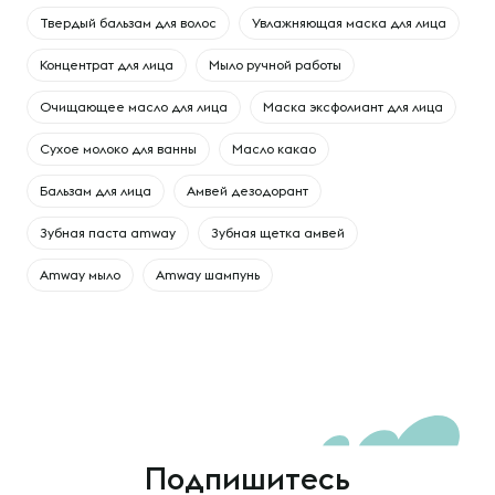
Твердый бальзам для волос
Увлажняющая маска для лица
Концентрат для лица
Мыло ручной работы
Очищающее масло для лица
Маска эксфолиант для лица
Сухое молоко для ванны
Масло какао
Бальзам для лица
Амвей дезодорант
Зубная паста amway
Зубная щетка амвей
Amway мыло
Amway шампунь
Подпишитесь