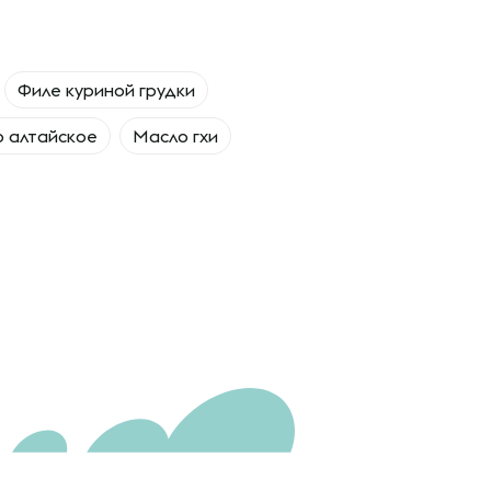
Филе куриной грудки
о алтайское
Масло гхи