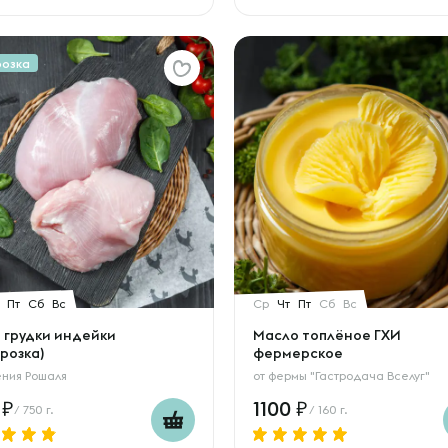
розка
Пт
Сб
Вс
Ср
Чт
Пт
Сб
Вс
 грудки индейки
Масло топлёное ГХИ
розка)
фермерское
ения Рошаля
от
фермы "Гастродача Вселуг"
5
1100
/ 750 г.
/ 160 г.