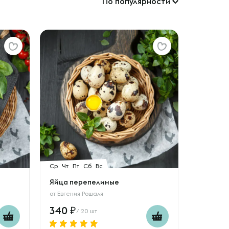
По популярности
Ср
Чт
Пт
Сб
Вс
Яйца перепелиные
от
Евгения Рошаля
340
/ 20 шт