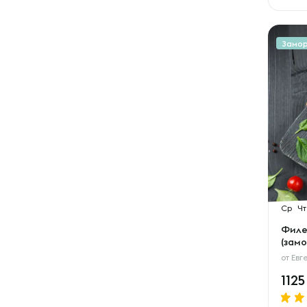
Замо
Ср
Чт
Филе
(замо
от
Евг
112