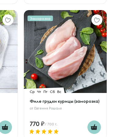
Заморозка
Ср
Чт
Пт
Сб
Вс
Филе грудки курицы (заморозка)
от
Евгения Рошаля
770
/ 700 г.