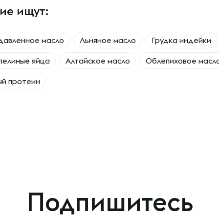
ие ищут:
давленное масло
Льняное масло
Грудка индейки
пелиные яйца
Алтайское масло
Облепиховое масл
ый протеин
Подпишитесь