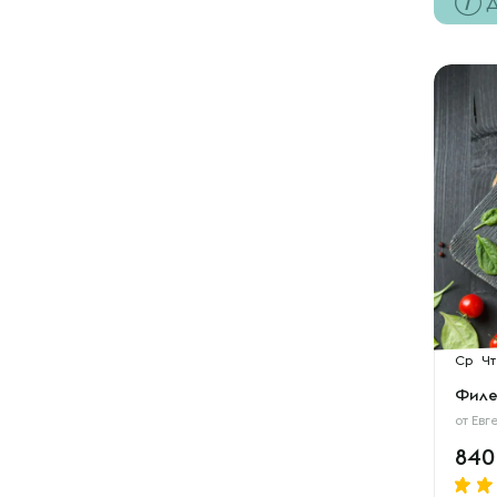
Д
Ср
Чт
Филе
от
Евг
84