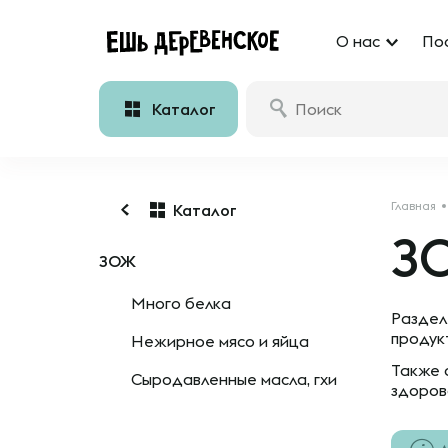
О нас
По
Каталог
Главная
Каталог
З
ЗОЖ
Много белка
Раздел
продук
Нежирное мясо и яйца
Также 
Сыродавленные масла, гхи
здоров