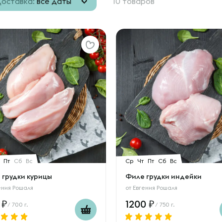
оставка:
все даты
10 товаров
Пт
Сб
Вс
Ср
Чт
Пт
Сб
Вс
 грудки курицы
Филе грудки индейки
ения Рошаля
от
Евгения Рошаля
0
1200
/ 700 г.
/ 750 г.