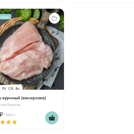
розка
Пт
Сб
Вс
 куриный (заморозка)
ения Рошаля
/ 500 г.