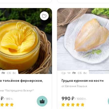
Пт
Сб
Вс
Ср
Чт
Пт
Сб
Вс
о топлёное фермерское,
Грудка куриная на кости
от
Евгения Рошаля
мы "Гастродача Вселуг"
0
990
/ 180 г.
/ 1000 г.