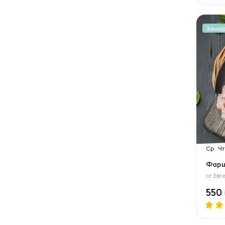
Замо
Ср
Чт
Фарш
от
Евг
550