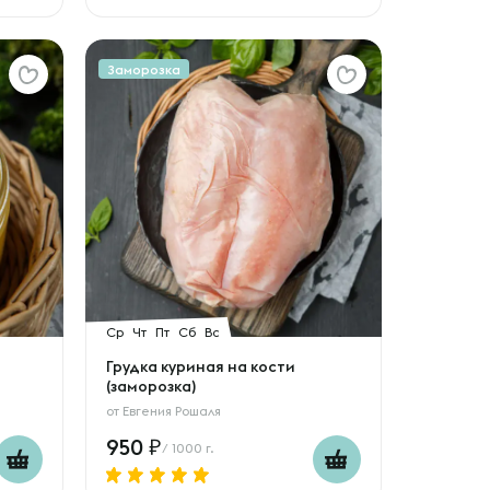
Заморозка
Ср
Чт
Пт
Сб
Вс
Грудка куриная на кости
(заморозка)
от
Евгения Рошаля
950
/ 1000 г.