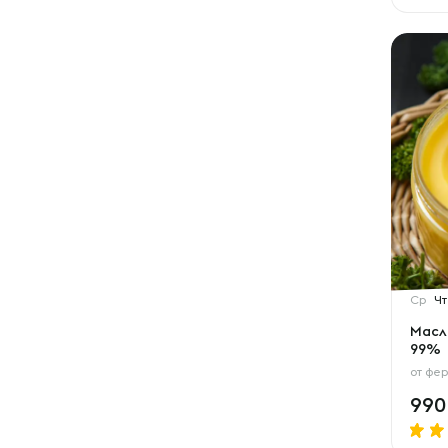
Ср
Чт
Масл
99%
от
фер
99