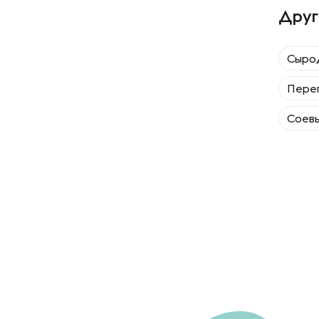
Друг
Сыро
Пере
Соев