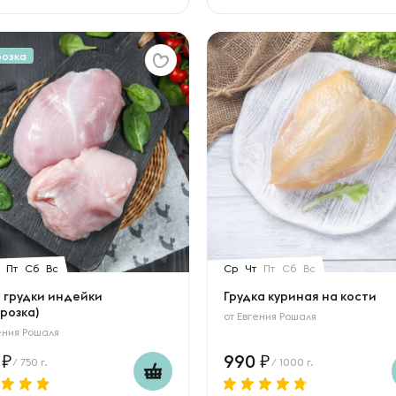
розка
Пт
Сб
Вс
Ср
Чт
Пт
Сб
Вс
 грудки индейки
Грудка куриная на кости
розка)
от
Евгения Рошаля
ения Рошаля
5
990
/ 750 г.
/ 1000 г.