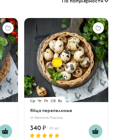
По популярности
Ср
Чт
Пт
Сб
Вс
Яйца перепелиные
от
Евгения Рошаля
340
/ 20 шт