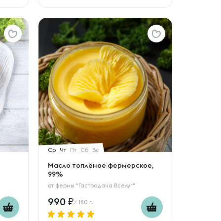
Ср
Чт
Пт
Сб
Вс
Масло топлёное фермерское,
99%
от
фермы "Гастродача Вселуг"
990
/ 180 г.