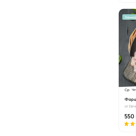
Замо
Ср
Чт
Фарш
от
Евг
550