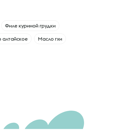
Филе куриной грудки
о алтайское
Масло гхи