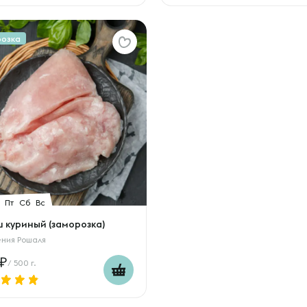
розка
Пт
Сб
Вс
 куриный (заморозка)
ения Рошаля
/ 500 г.