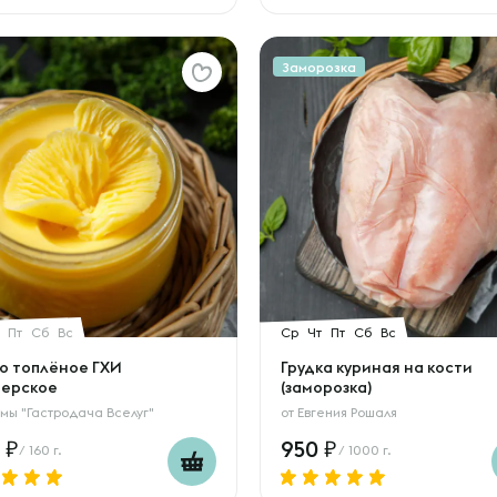
Заморозка
Пт
Сб
Вс
Ср
Чт
Пт
Сб
Вс
о топлёное ГХИ
Грудка куриная на кости
ерское
(заморозка)
мы "Гастродача Вселуг"
от
Евгения Рошаля
0
950
/ 160 г.
/ 1000 г.