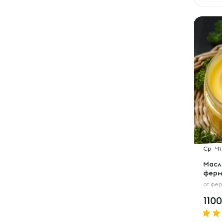
Ср
Чт
Масл
ферм
от
фер
110