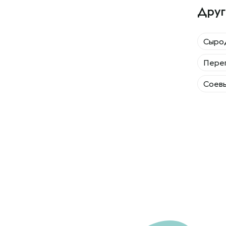
Друг
Сыро
Пере
Соев