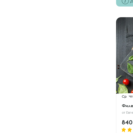
Д
Ср
Чт
Филе
от
Евг
84