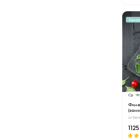
Замо
Ср
Чт
Филе
(замо
от
Евг
112