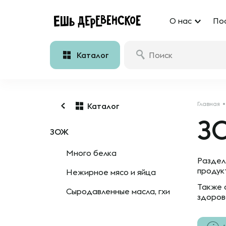
О нас
По
Каталог
Главная
Каталог
З
ЗОЖ
Много белка
Раздел
продук
Нежирное мясо и яйца
Также 
Сыродавленные масла, гхи
здоров