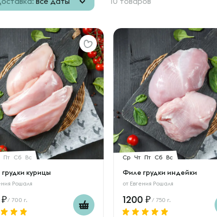
оставка:
все даты
10 товаров
Пт
Сб
Вс
Ср
Чт
Пт
Сб
Вс
 грудки курицы
Филе грудки индейки
ения Рошаля
от
Евгения Рошаля
0
1200
/ 700 г.
/ 750 г.