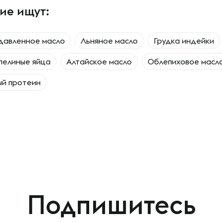
ие ищут:
давленное масло
Льняное масло
Грудка индейки
пелиные яйца
Алтайское масло
Облепиховое масл
ый протеин
Подпишитесь