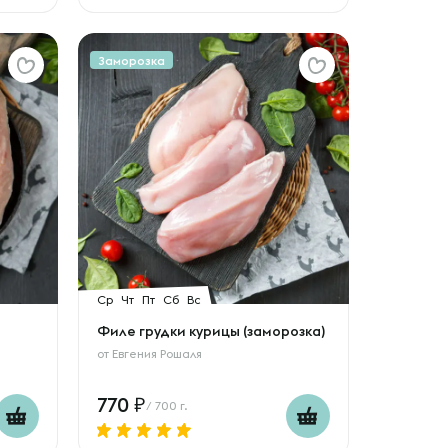
Заморозка
Ср
Чт
Пт
Сб
Вс
Филе грудки курицы (заморозка)
от
Евгения Рошаля
770
/ 700 г.