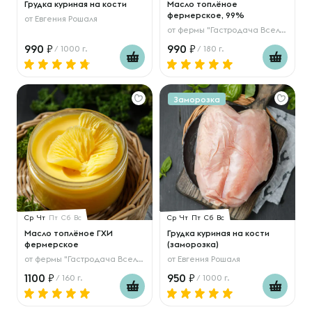
Грудка куриная на кости
Масло топлёное
фермерское, 99%
от
Евгения Рошаля
от
фермы "Гастродача Вселуг"
990
990
/ 1000 г.
/ 180 г.
Заморозка
Ср
Чт
Пт
Сб
Вс
Ср
Чт
Пт
Сб
Вс
Масло топлёное ГХИ
Грудка куриная на кости
фермерское
(заморозка)
от
фермы "Гастродача Вселуг"
от
Евгения Рошаля
1100
950
/ 160 г.
/ 1000 г.