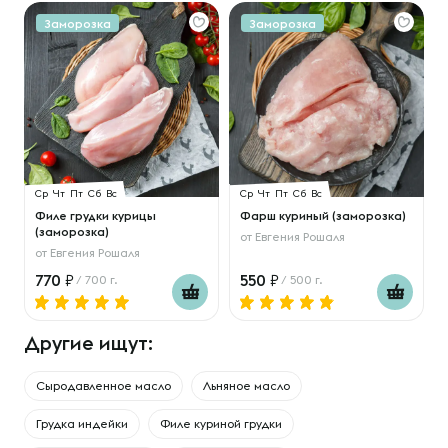
Заморозка
Заморозка
Ср
Чт
Пт
Сб
Вс
Ср
Чт
Пт
Сб
Вс
Филе грудки курицы
Фарш куриный (заморозка)
(заморозка)
от
Евгения Рошаля
от
Евгения Рошаля
770
550
/ 700 г.
/ 500 г.
Другие ищут:
Сыродавленное масло
Льняное масло
Грудка индейки
Филе куриной грудки