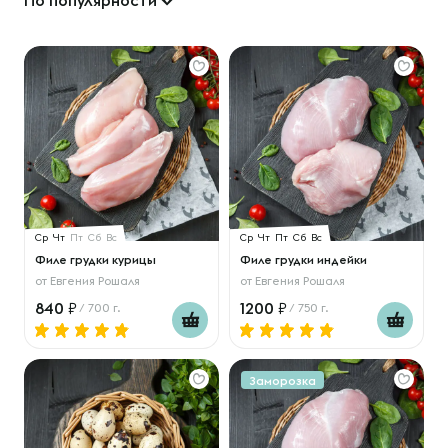
По популярности
Ср
Чт
Пт
Сб
Вс
Ср
Чт
Пт
Сб
Вс
Филе грудки курицы
Филе грудки индейки
от
Евгения Рошаля
от
Евгения Рошаля
840
1200
/ 700 г.
/ 750 г.
Заморозка