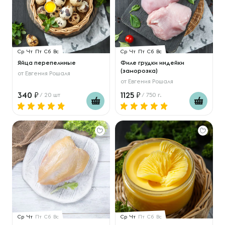
Ср
Чт
Пт
Сб
Вс
Ср
Чт
Пт
Сб
Вс
Яйца перепелиные
Филе грудки индейки
(заморозка)
от
Евгения Рошаля
от
Евгения Рошаля
340
1125
/ 20 шт
/ 750 г.
Ср
Чт
Пт
Сб
Вс
Ср
Чт
Пт
Сб
Вс