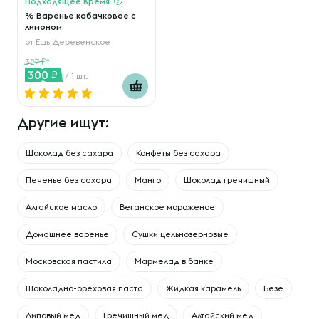
Подходящее время
% Варенье кабачковое с
лимоном
от
Ешь Деревенское
327
300
/ 1 шт.
Другие ищут:
Шоколад без сахара
Конфеты без сахара
Печенье без сахара
Манго
Шоколад гречишный
Алтайское масло
Веганское мороженое
Домашнее варенье
Сушки цельнозерновые
Московская пастила
Мармелад в банке
Шоколадно-ореховая паста
Жидкая карамель
Безе
Липовый мед
Гречишный мед
Алтайский мед