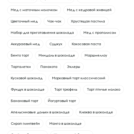
Мед с маточным молочком
Мед с кедровой живицей
Цветочный мед
Чак-чак
Хрустящая пастила
Набор для приготовления шоколада
Мед с прополисом
Аккураевый мед
Суджух
Кокосовая паста
Бенто торт
Миндаль в шоколаде
Маршмеллоу
Тарталетки
Панакота
Эклеры
Кусковой шоколад
Морковный торт классический
Фундук в шоколаде
Торт трюфель
Торт птичье молоко
Банановый торт
Йогуртовый торт
Апельсиновые дольки в шоколаде
Клюква в шоколаде
Сироп глинтвейн
Манго в шоколаде