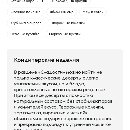
Cтейк из баранины
Шоколадный брауни
Овсяное печенье
Яблочный сыр
Мед в сотах
Клубника в сиропе
Творожные колечки
Печенье курабье
Морковные цукаты
Кондитерские изделия
В разделе «Сладости» можно найти не
только классические десерты с легко
узнаваемым вкусом, но и блюда,
приготовленные по авторским рецептам.
При этом все десерты с полностью
натуральным составом без стабилизаторов
и усилителей вкуса. Творожные колечки,
тарталетка, пирожные и чизкейк
обязательно подарят хорошее настроение
и прекрасно подойдут к утренней чашечке