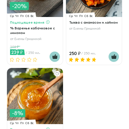
-20%
Ср
Чт
Пт
Сб
Вс
Ср
Чт
Пт
Сб
Вс
Подходящее время
Тыква с ананасом и лаймом
% Варенье кабачковое с
от
Елены Гришиной
лимоном
от
Елены Гришиной
298
239
/ 250 мл.
250
/ 250 мл.
-8%
Ср
Чт
Пт
Сб
Вс