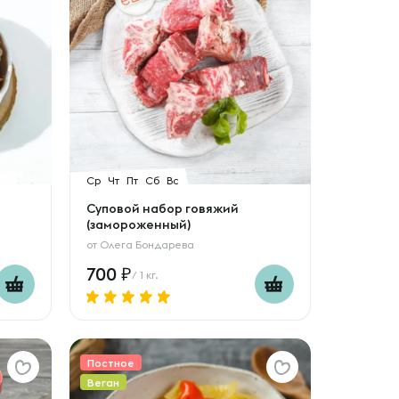
Ср
Чт
Пт
Сб
Вс
Суповой набор говяжий
(замороженный)
от
Олега Бондарева
700
/ 1 кг.
Постное
Веган