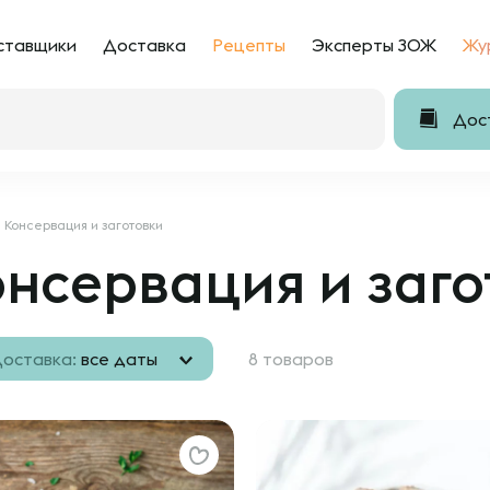
ставщики
Доставка
Рецепты
Эксперты ЗОЖ
Жу
Дост
Консервация и заготовки
нсервация и заго
оставка:
все даты
8 товаров