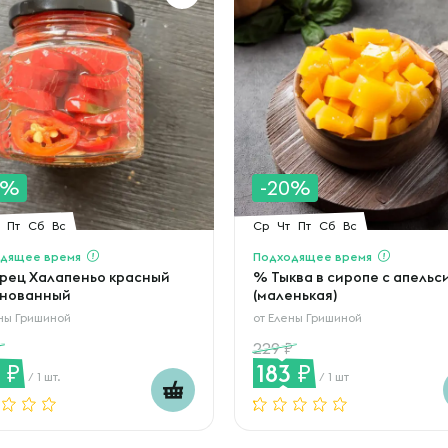
0%
-20%
Пт
Сб
Вс
Ср
Чт
Пт
Сб
Вс
дящее время
Подходящее время
рец Халапеньо красный
% Тыква в сиропе с апель
нованный
(маленькая)
ны Гришиной
от
Елены Гришиной
229
8
183
/ 1 шт.
/ 1 шт