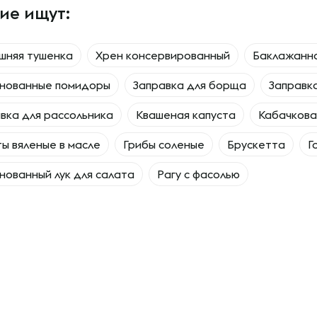
ие ищут:
шняя тушенка
Хрен консервированный
Баклажанна
нованные помидоры
Заправка для борща
Заправк
вка для рассольника
Квашеная капуста
Кабачкова
ы вяленые в масле
Грибы соленые
Брускетта
Г
ованный лук для салата
Рагу с фасолью