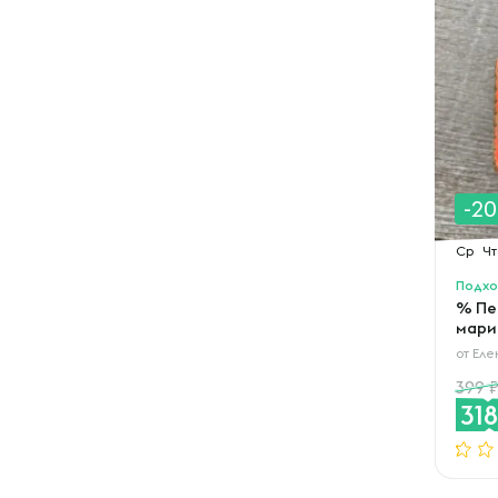
-2
Ср
Чт
Подхо
% Пе
мари
от
Еле
399
31