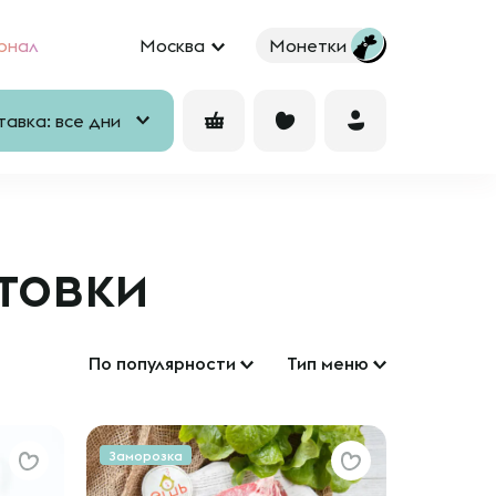
рнал
Москва
Монетки
авка: все дни
товки
По популярности
Тип меню
Заморозка