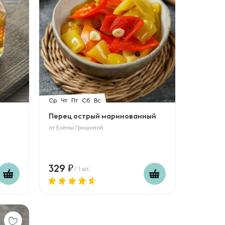
Ср
Чт
Пт
Сб
Вс
Перец острый маринованный
от
Елены Гришиной
329
/ 1 шт.