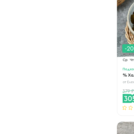
-2
Ср
Чт
Подхо
% Ха
от
Еле
379
30