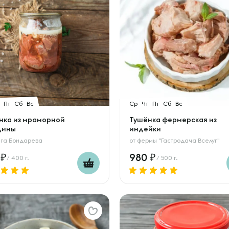
Пт
Сб
Вс
Ср
Чт
Пт
Сб
Вс
нка из мраморной
Тушёнка фермерская из
дины
индейки
га Бондарева
от
фермы "Гастродача Вселуг"
0
980
/ 400 г.
/ 500 г.