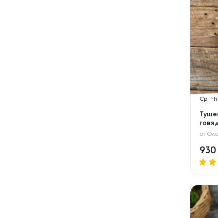
Ср
Чт
Туше
говя
от
Оле
93