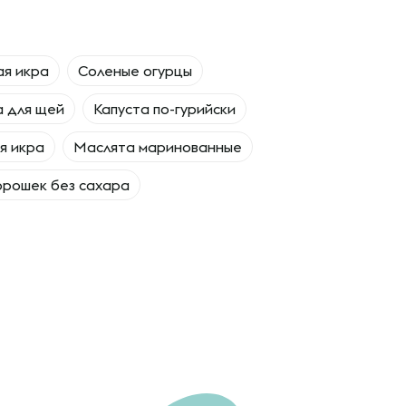
я икра
Соленые огурцы
а для щей
Капуста по-гурийски
я икра
Маслята маринованные
орошек без сахара