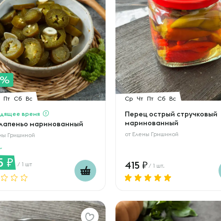
0%
Пт
Сб
Вс
Ср
Чт
Пт
Сб
Вс
дящее время
Перец острый стручковый
маринованный
лапеньо маринованный
от
Елены Гришиной
ны Гришиной
5
415
/ 1 шт
/ 1 шт.