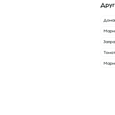
Друг
Дома
Мари
Запра
Томат
Марин