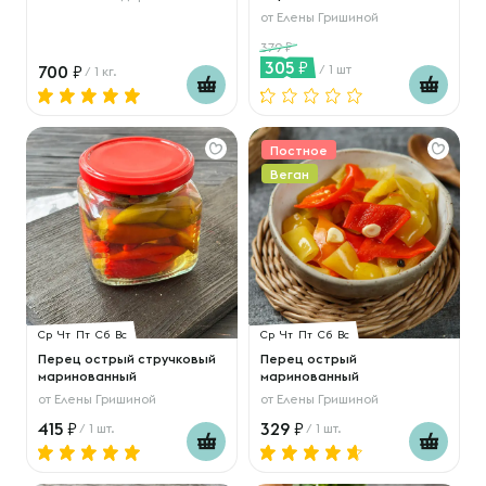
от
Елены Гришиной
379
305
700
/ 1 шт
/ 1 кг.
Постное
Веган
Ср
Чт
Пт
Сб
Вс
Ср
Чт
Пт
Сб
Вс
Перец острый стручковый
Перец острый
маринованный
маринованный
от
Елены Гришиной
от
Елены Гришиной
415
329
/ 1 шт.
/ 1 шт.