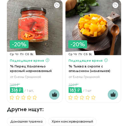
-20%
-20%
Ср
Чт
Пт
Сб
Вс
Ср
Чт
Пт
Сб
Вс
Подходящее время
Подходящее время
% Перец Халапеньо
% Тыква в сиропе с
красный маринованный
апельсином (маленькая)
от
Елены Гришиной
от
Елены Гришиной
399
229
318
183
/ 1 шт.
/ 1 шт
Другие ищут:
Домашняя тушенка
Хрен консервированный