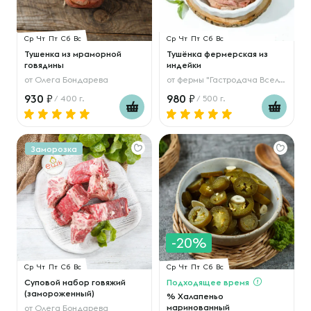
Ср
Чт
Пт
Сб
Вс
Ср
Чт
Пт
Сб
Вс
Тушенка из мраморной
Тушёнка фермерская из
говядины
индейки
от
Олега Бондарева
от
фермы "Гастродача Вселуг"
930
980
/ 400 г.
/ 500 г.
Заморозка
-20%
Ср
Чт
Пт
Сб
Вс
Ср
Чт
Пт
Сб
Вс
Суповой набор говяжий
Подходящее время
(замороженный)
% Халапеньо
маринованный
от
Олега Бондарева