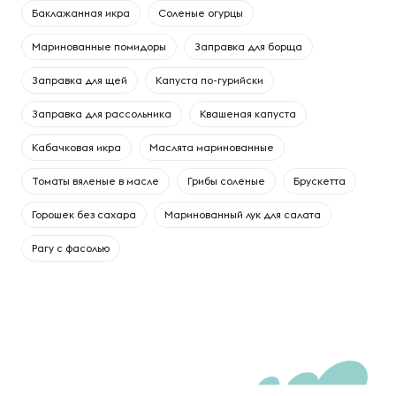
Баклажанная икра
Соленые огурцы
Маринованные помидоры
Заправка для борща
Заправка для щей
Капуста по-гурийски
Заправка для рассольника
Квашеная капуста
Кабачковая икра
Маслята маринованные
Томаты вяленые в масле
Грибы соленые
Брускетта
Горошек без сахара
Маринованный лук для салата
Рагу с фасолью