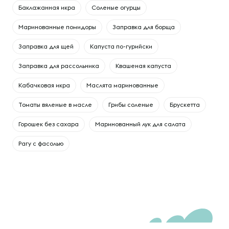
Баклажанная икра
Соленые огурцы
Маринованные помидоры
Заправка для борща
Заправка для щей
Капуста по-гурийски
Заправка для рассольника
Квашеная капуста
Кабачковая икра
Маслята маринованные
Томаты вяленые в масле
Грибы соленые
Брускетта
Горошек без сахара
Маринованный лук для салата
Рагу с фасолью