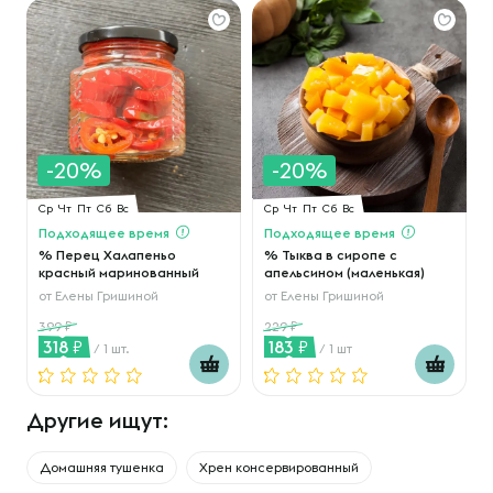
-20%
-20%
Ср
Чт
Пт
Сб
Вс
Ср
Чт
Пт
Сб
Вс
Подходящее время
Подходящее время
% Перец Халапеньо
% Тыква в сиропе с
красный маринованный
апельсином (маленькая)
от
Елены Гришиной
от
Елены Гришиной
399
229
318
183
/ 1 шт.
/ 1 шт
Другие ищут:
Домашняя тушенка
Хрен консервированный