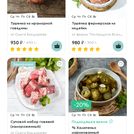
Ср
Чт
Пт
Сб
Вс
Ср
Чт
Пт
Сб
Вс
Тушенка из мраморной
Тушёнка фермерская из
говядины
индейки
от
Олега Бондарева
от
фермы "Гастродача Вселуг"
930
980
/ 400 г.
/ 500 г.
Заморозка
-20%
Ср
Чт
Пт
Сб
Вс
Ср
Чт
Пт
Сб
Вс
Суповой набор говяжий
Подходящее время
(замороженный)
% Халапеньо
маринованный
от
Олега Бондарева