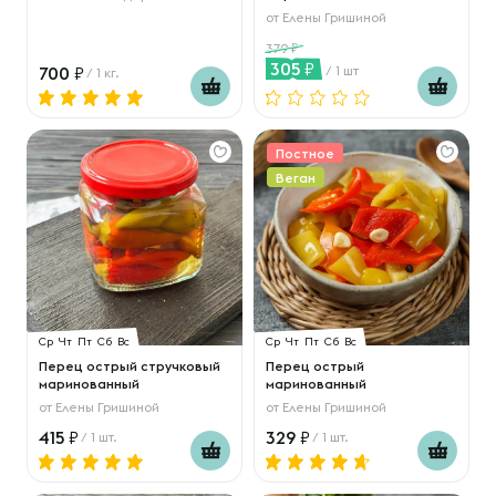
от
Елены Гришиной
379
305
700
/ 1 шт
/ 1 кг.
Постное
Веган
Ср
Чт
Пт
Сб
Вс
Ср
Чт
Пт
Сб
Вс
Перец острый стручковый
Перец острый
маринованный
маринованный
от
Елены Гришиной
от
Елены Гришиной
415
329
/ 1 шт.
/ 1 шт.