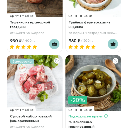
Ср
Чт
Пт
Сб
Вс
Ср
Чт
Пт
Сб
Вс
Тушенка из мраморной
Тушёнка фермерская из
говядины
индейки
от
Олега Бондарева
от
фермы "Гастродача Вселуг"
930
980
/ 400 г.
/ 500 г.
Заморозка
-20%
Ср
Чт
Пт
Сб
Вс
Ср
Чт
Пт
Сб
Вс
Суповой набор говяжий
Подходящее время
(замороженный)
% Халапеньо
маринованный
от
Олега Бондарева