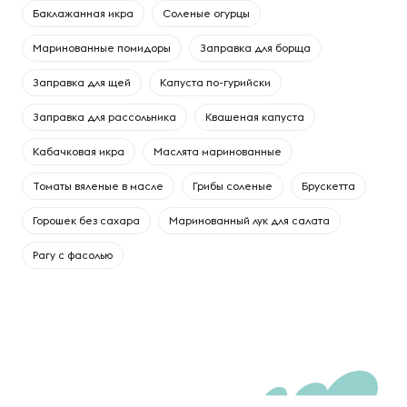
Баклажанная икра
Соленые огурцы
Маринованные помидоры
Заправка для борща
Заправка для щей
Капуста по-гурийски
Заправка для рассольника
Квашеная капуста
Кабачковая икра
Маслята маринованные
Томаты вяленые в масле
Грибы соленые
Брускетта
Горошек без сахара
Маринованный лук для салата
Рагу с фасолью