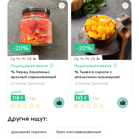
-20%
-20%
Ср
Чт
Пт
Сб
Вс
Ср
Чт
Пт
Сб
Вс
Подходящее время
Подходящее время
% Перец Халапеньо
% Тыква в сиропе с
красный маринованный
апельсином (маленькая)
от
Елены Гришиной
от
Елены Гришиной
399
229
318
183
/ 1 шт.
/ 1 шт
Другие ищут:
Домашняя тушенка
Хрен консервированный