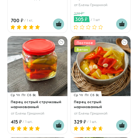
от
Елены Гришиной
379
305
700
/ 1 шт
/ 1 кг.
Постное
Веган
Ср
Чт
Пт
Сб
Вс
Ср
Чт
Пт
Сб
Вс
Перец острый стручковый
Перец острый
маринованный
маринованный
от
Елены Гришиной
от
Елены Гришиной
415
329
/ 1 шт.
/ 1 шт.