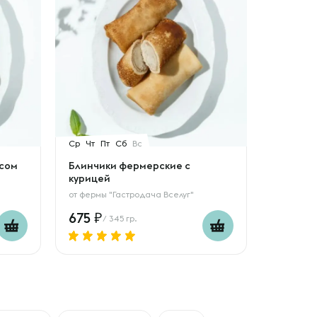
Ср
Чт
Пт
Сб
Вс
ясом
Блинчики фермерские с
курицей
от
фермы "Гастродача Вселуг"
675
/ 345 гр.