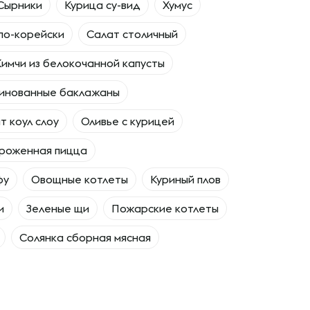
Сырники
Курица су-вид
Хумус
по-корейски
Салат столичный
Кимчи из белокочанной капусты
инованные баклажаны
т коул слоу
Оливье с курицей
роженная пицца
фу
Овощные котлеты
Куриный плов
и
Зеленые щи
Пожарские котлеты
Солянка сборная мясная