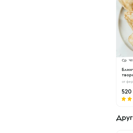
Ср
Чт
Блин
твор
от
фер
520
Друг