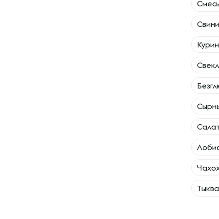
Смесь
Свини
Курин
Свекл
Безгл
Сырны
Салат
Лоби
Чахох
Тыква