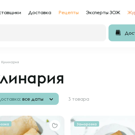
ставщики
Доставка
Рецепты
Эксперты ЗОЖ
Жу
Дост
Кулинария
улинария
оставка:
все даты
3 товара
розка
Заморозка