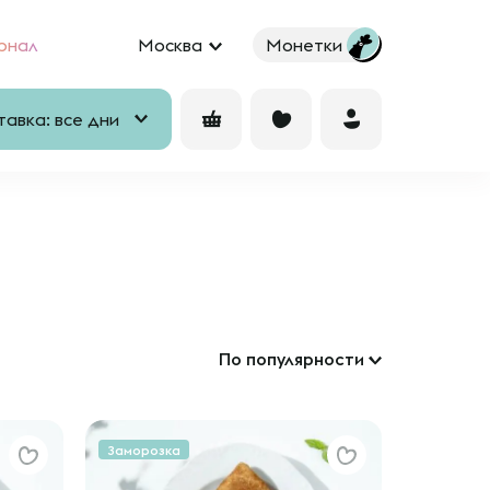
рнал
Москва
Монетки
авка: все дни
По популярности
Заморозка