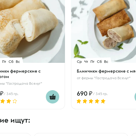
Пт
Сб
Вс
Ср
Чт
Пт
Сб
Вс
чики фермерские с
Блинчики фермерские с м
огом
от
фермы "Гастродача Вселуг"
мы "Гастродача Вселуг"
690
/ 345 гр.
/ 345 гр.
ие ищут: