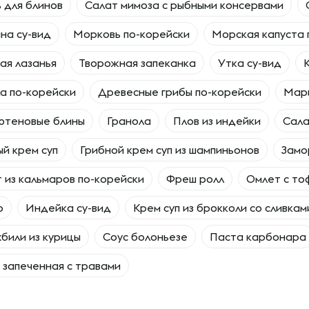
 для блинов
Салат мимоза с рыбными консервами
на су-вид
Морковь по-корейски
Морская капуста 
ая лазанья
Творожная запеканка
Утка су-вид
а по-корейски
Древесные грибы по-корейски
Мар
ютеновые блины
Гранола
Плов из индейки
Сала
й крем суп
Грибной крем суп из шампиньонов
Замо
 из кальмаров по-корейски
Фреш ролл
Омлет с то
о
Индейка су-вид
Крем суп из брокколи со сливкам
били из курицы
Соус болоньезе
Паста карбонара
 запеченная с травами