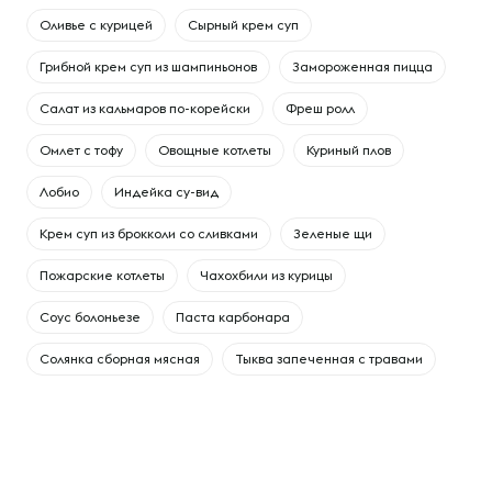
Оливье с курицей
Сырный крем суп
Грибной крем суп из шампиньонов
Замороженная пицца
Салат из кальмаров по-корейски
Фреш ролл
Омлет с тофу
Овощные котлеты
Куриный плов
Лобио
Индейка су-вид
Крем суп из брокколи со сливками
Зеленые щи
Пожарские котлеты
Чахохбили из курицы
Соус болоньезе
Паста карбонара
Солянка сборная мясная
Тыква запеченная с травами