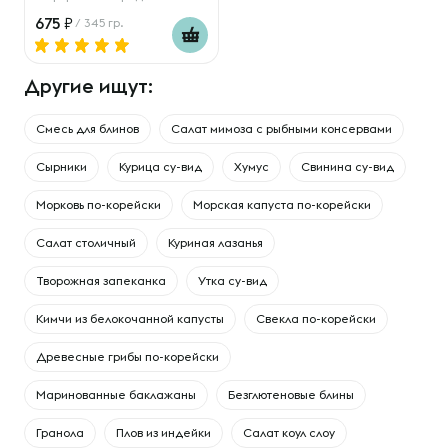
675
/ 345 гр.
Другие ищут:
Смесь для блинов
Салат мимоза с рыбными консервами
Сырники
Курица су-вид
Хумус
Свинина су-вид
Морковь по-корейски
Морская капуста по-корейски
Салат столичный
Куриная лазанья
Творожная запеканка
Утка су-вид
Кимчи из белокочанной капусты
Свекла по-корейски
Древесные грибы по-корейски
Маринованные баклажаны
Безглютеновые блины
Гранола
Плов из индейки
Салат коул слоу