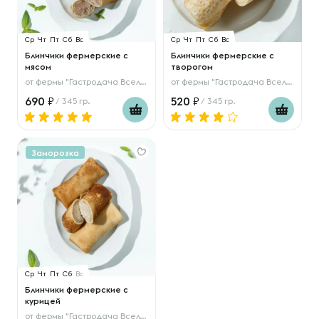
Ср
Чт
Пт
Сб
Вс
Ср
Чт
Пт
Сб
Вс
Блинчики фермерские с
Блинчики фермерские с
мясом
творогом
от
фермы "Гастродача Вселуг"
от
фермы "Гастродача Вселуг"
690
520
/ 345 гр.
/ 345 гр.
Заморозка
Ср
Чт
Пт
Сб
Вс
Блинчики фермерские с
курицей
от
фермы "Гастродача Вселуг"