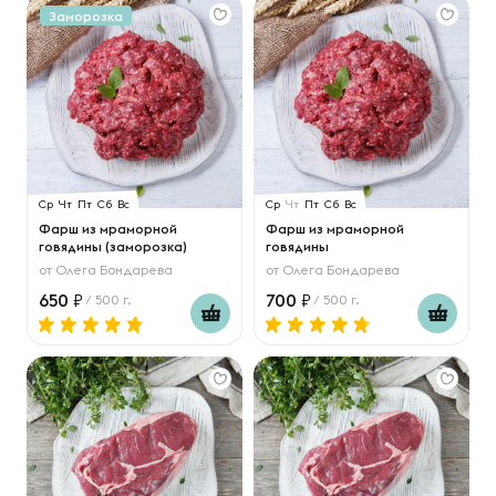
Заморозка
Ср
Чт
Пт
Сб
Вс
Ср
Чт
Пт
Сб
Вс
Фарш из мраморной
Фарш из мраморной
говядины (заморозка)
говядины
от
Олега Бондарева
от
Олега Бондарева
650
700
/ 500 г.
/ 500 г.