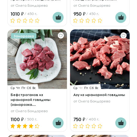
от
Олега Бондарева
от
Олега Бондарева
1010
950
/ 450 г.
/ 450 г.
Заморозка
Ср
Чт
Пт
Сб
Вс
Ср
Чт
Пт
Сб
Вс
Бефстроганов из
Азу из мраморной говядины
мраморной говядины
от
Олега Бондарева
(заморозка...
от
Олега Бондарева
1100
750
/ 500 г.
/ 400 г.