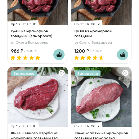
Ср
Чт
Пт
Сб
Вс
Ср
Чт
Пт
Сб
Вс
Гуляш из мраморной
Гуляш из мраморной
говядины (заморозка)
говядины
от
Олега Бондарева
от
Олега Бондарева
986
1200
/ 500 г.
/ 500 г.
Заморозка
Заморозка
Ср
Чт
Пт
Сб
Вс
Ср
Чт
Пт
Сб
Вс
Филе шейного отруба из
Филе лопатки из мраморной
мраморной говядины (за...
говядины (заморозка...