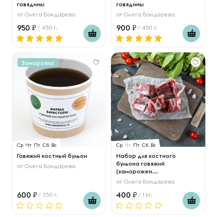
говядины
говядины
от
Олега Бондарева
от
Олега Бондарева
950
900
/ 450 г.
/ 450 г.
Заморозка
Ср
Чт
Пт
Сб
Вс
Ср
Чт
Пт
Сб
Вс
Говяжий костный бульон
Набор для костного
бульона говяжий
от
Олега Бондарева
(заморожен...
от
Олега Бондарева
600
400
/ 350 г.
/ 1 кг.