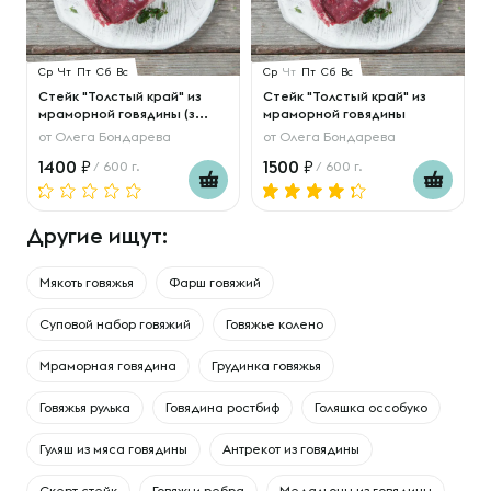
Ср
Чт
Пт
Сб
Вс
Ср
Чт
Пт
Сб
Вс
Стейк "Толстый край" из
Стейк "Толстый край" из
мраморной говядины (з...
мраморной говядины
от
Олега Бондарева
от
Олега Бондарева
1400
1500
/ 600 г.
/ 600 г.
Другие ищут:
Мякоть говяжья
Фарш говяжий
Суповой набор говяжий
Говяжье колено
Мраморная говядина
Грудинка говяжья
Говяжья рулька
Говядина ростбиф
Голяшка оссобуко
Гуляш из мяса говядины
Антрекот из говядины
Скерт стейк
Говяжьи ребра
Медальоны из говядины