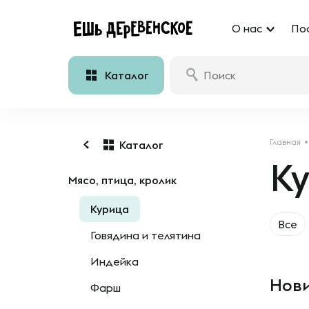
О нас
По
Каталог
Главная
Каталог
К
Мясо, птица, кролик
Курица
Все
Говядина и телятина
Индейка
Нови
Фарш