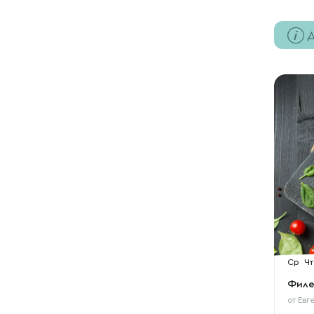
Д
Ср
Чт
Филе
от
Евг