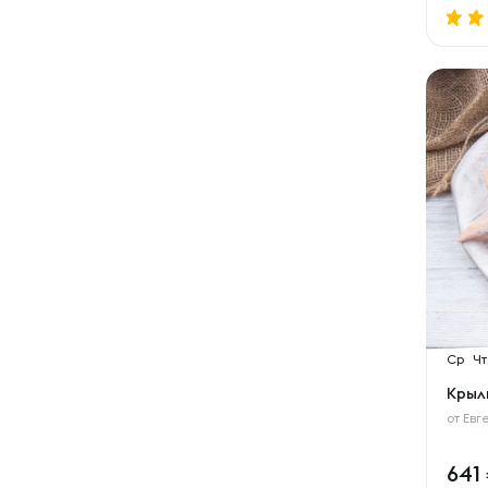
Ср
Чт
Крыл
от
Евг
641