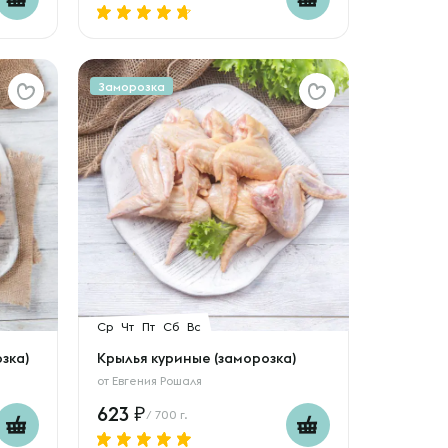
Заморозка
Ср
Чт
Пт
Сб
Вс
зка)
Крылья куриные (заморозка)
от
Евгения Рошаля
623
/ 700 г.