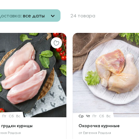
оставка:
все даты
24 товара
Пт
Сб
Вс
Ср
Чт
Пт
Сб
Вс
 грудки курицы
Окорочка куриные
ения Рошаля
от
Евгения Рошаля