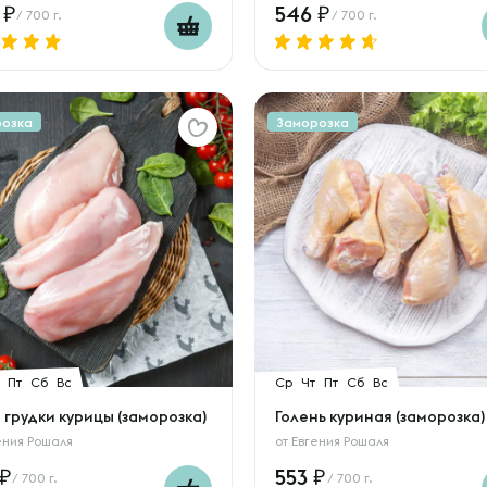
0
546
/ 700 г.
/ 700 г.
розка
Заморозка
Пт
Сб
Вс
Ср
Чт
Пт
Сб
Вс
грудки курицы (заморозка)
Голень куриная (заморозка)
ения Рошаля
от
Евгения Рошаля
553
/ 700 г.
/ 700 г.