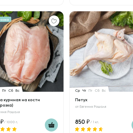
розка
Пт
Сб
Вс
Ср
Чт
Пт
Сб
Вс
а куриная на кости
Петух
розка)
от
Евгения Рошаля
ения Рошаля
0
850
/ 1000 г.
/ 1 кг.