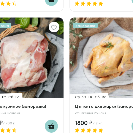
розка
Заморозка
Пт
Сб
Вс
Ср
Чт
Пт
Сб
Вс
о куриное (заморозка)
Цыплята для жарки (заморо
ения Рошаля
от
Евгения Рошаля
1800
/ 700 г.
/ 2 кг.