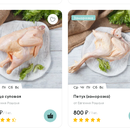
Заморозка
Пт
Сб
Вс
Ср
Чт
Пт
Сб
Вс
ца суповая
Петух (заморозка)
ения Рошаля
от
Евгения Рошаля
800
/ 1 кг.
/ 1 кг.