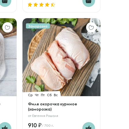
Заморозка
Ср
Чт
Пт
Сб
Вс
)
Филе окорочка куриное
(заморозка)
от
Евгения Рошаля
910
/ 700 г.