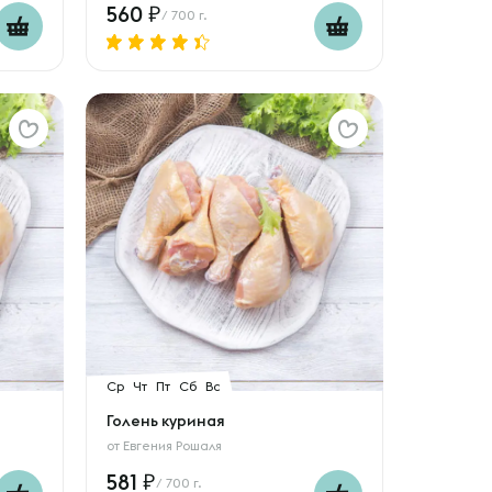
560
/ 700 г.
Ср
Чт
Пт
Сб
Вс
Голень куриная
от
Евгения Рошаля
581
/ 700 г.