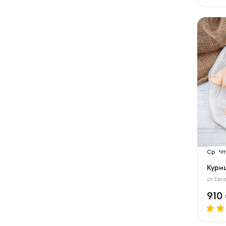
Ср
Чт
Кури
от
Евг
910