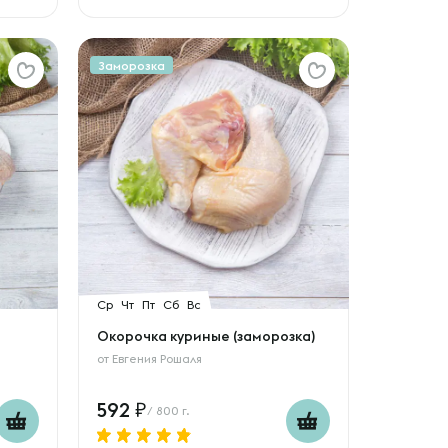
Заморозка
Ср
Чт
Пт
Сб
Вс
Окорочка куриные (заморозка)
от
Евгения Рошаля
592
/ 800 г.