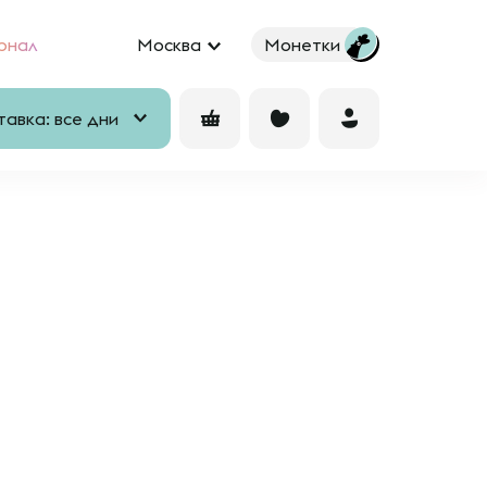
рнал
Москва
Монетки
авка: все дни