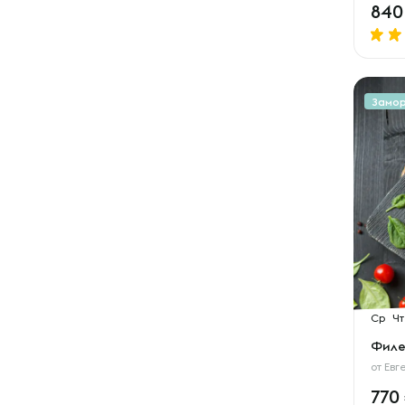
84
Замо
Ср
Чт
Филе 
от
Евг
770