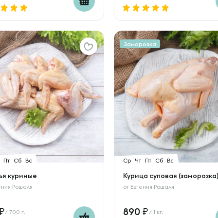
Заморозка
Пт
Сб
Вс
Ср
Чт
Пт
Сб
Вс
ья куриные
Курица суповая (заморозка
ения Рошаля
от
Евгения Рошаля
890
/ 700 г.
/ 1 кг.