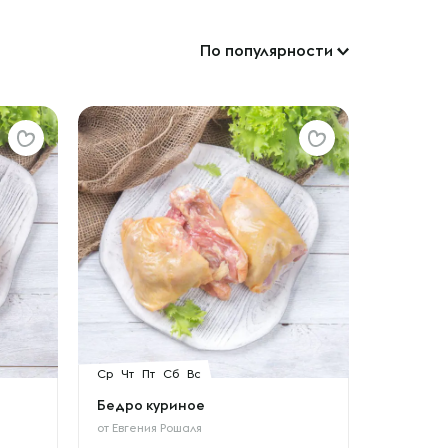
По популярности
Ср
Чт
Пт
Сб
Вс
Бедро куриное
от
Евгения Рошаля