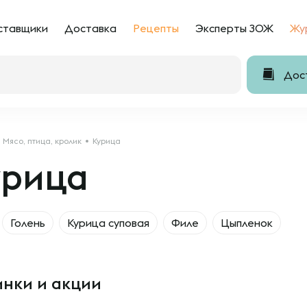
ставщики
Доставка
Рецепты
Эксперты ЗОЖ
Жу
Дост
Мясо, птица, кролик
Курица
урица
Голень
Курица суповая
Филе
Цыпленок
нки и акции