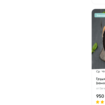
Замо
Ср
Чт
Грудк
(замо
от
Евг
95