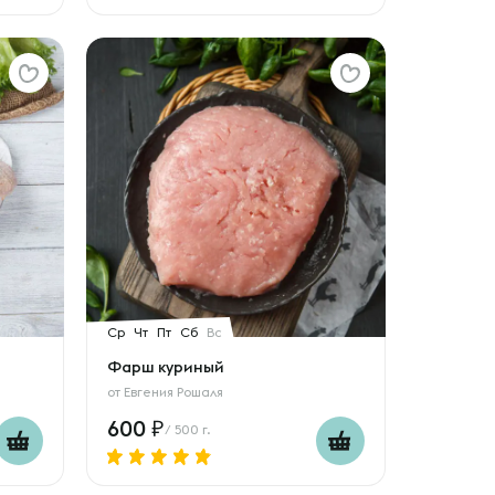
Ср
Чт
Пт
Сб
Вс
Фарш куриный
от
Евгения Рошаля
600
/ 500 г.