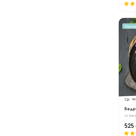
Замо
Ср
Чт
Бедр
от
Евг
525