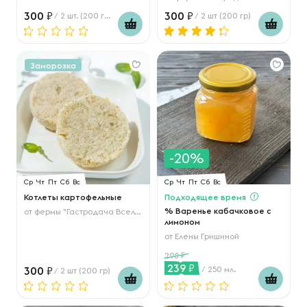
300
300
/ 2 шт. (200 гр.)
/ 2 шт (200 гр)
Заморозка
-20%
Ср
Чт
Пт
Сб
Вс
Ср
Чт
Пт
Сб
Вс
Котлеты картофельные
Подходящее время
% Варенье кабачковое с
от
фермы "Гастродача Вселуг"
лимоном
от
Елены Гришиной
298
239
300
/ 250 мл.
/ 2 шт (200 гр)