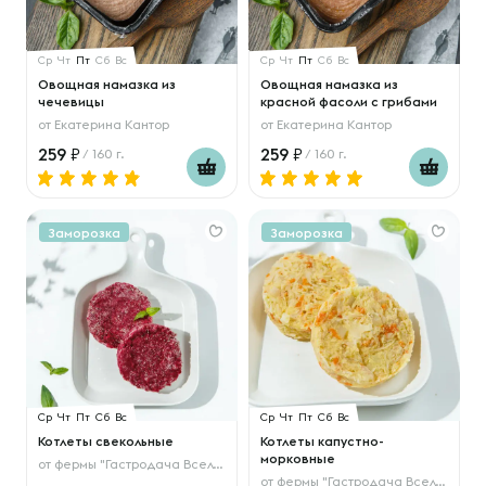
Ср
Чт
Пт
Сб
Вс
Ср
Чт
Пт
Сб
Вс
Овощная намазка из
Овощная намазка из
чечевицы
красной фасоли с грибами
от
Екатерина Кантор
от
Екатерина Кантор
259
259
/ 160 г.
/ 160 г.
Заморозка
Заморозка
Ср
Чт
Пт
Сб
Вс
Ср
Чт
Пт
Сб
Вс
Котлеты свекольные
Котлеты капустно-
морковные
от
фермы "Гастродача Вселуг"
от
фермы "Гастродача Вселуг"