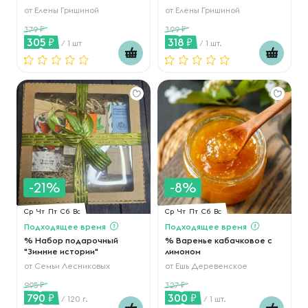
от
Елены Гришиной
от
Елены Гришиной
379
399
305
318
/ 1 шт
/ 1 шт.
-21%
-8%
Ср
Чт
Пт
Сб
Вс
Ср
Чт
Пт
Сб
Вс
Подходящее время
Подходящее время
% Набор подарочный
% Варенье кабачковое с
"Зимние истории"
лимоном
от
Семьи Лесниковых
от
Ешь Деревенское
995
327
790
300
/ 120 г.
/ 1 шт.