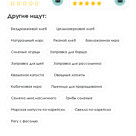
Другие ищут:
Бездрожжевой хлеб
Цельнозерновой хлеб
Натуральный морс
Ржаной хлеб
Баклажанная икра
Соленые огурцы
Заправка для борща
Заправка для щей
Заправка для рассольника
Квашеная капуста
Овощные котлеты
Кабачковая икра
Пшеница для проращивания
Семена льна масличного
Грибы соленые
Морская капуста по-корейски
Свекла по-корейски
Рагу с фасолью