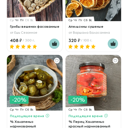
Ср
Чт
Пт
Сб
Вс
Ср
Чт
Пт
Сб
Вс
Грибы вешенки фасованные
Апельсины сушеные
от
Ешь Сезонное
от
Варшама Баласаняна
408
320
/ 300 г.
/ 100 г.
-20%
-20%
Ср
Чт
Пт
Сб
Вс
Ср
Чт
Пт
Сб
Вс
Подходящее время
Подходящее время
% Халапеньо
% Перец Халапеньо
маринованный
красный маринованный