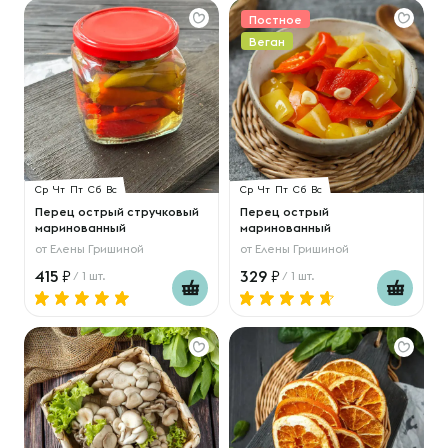
Постное
Веган
Ср
Чт
Пт
Сб
Вс
Ср
Чт
Пт
Сб
Вс
Перец острый стручковый
Перец острый
маринованный
маринованный
от
Елены Гришиной
от
Елены Гришиной
415
329
/ 1 шт.
/ 1 шт.