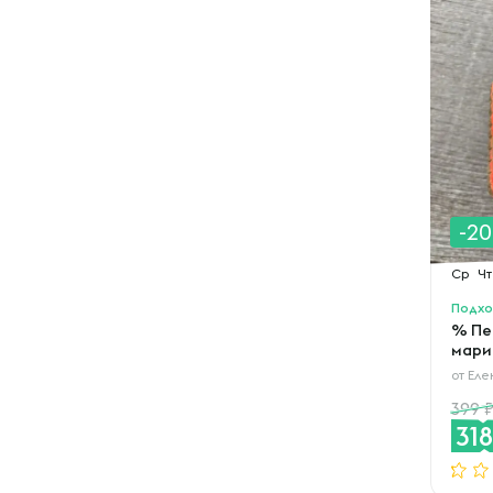
-2
Ср
Чт
Подхо
% Пе
мари
от
Еле
399
31