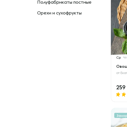
Полуфабрикаты постные
Орехи и сухофрукты
Ср
Чт
Овощ
от
Ека
259
Замо