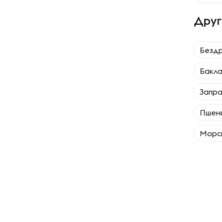
Друг
Безд
Бакл
Запра
Пшен
Морск