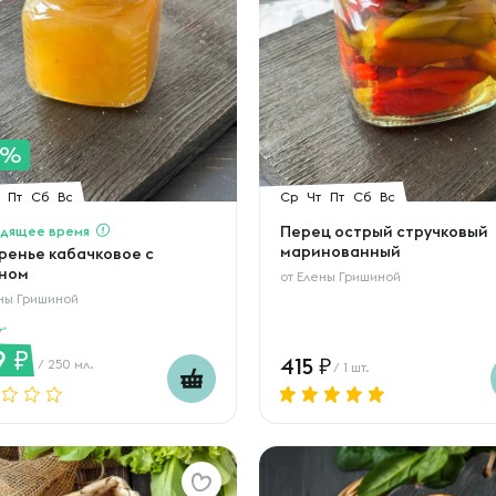
0%
Пт
Сб
Вс
Ср
Чт
Пт
Сб
Вс
дящее время
Перец острый стручковый
маринованный
ренье кабачковое с
ном
от
Елены Гришиной
ны Гришиной
9
415
/ 250 мл.
/ 1 шт.