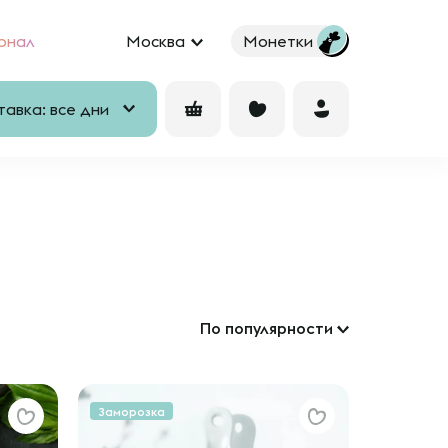
рнал
Москва
Монетки
авка: все дни
По популярности
Заморозка