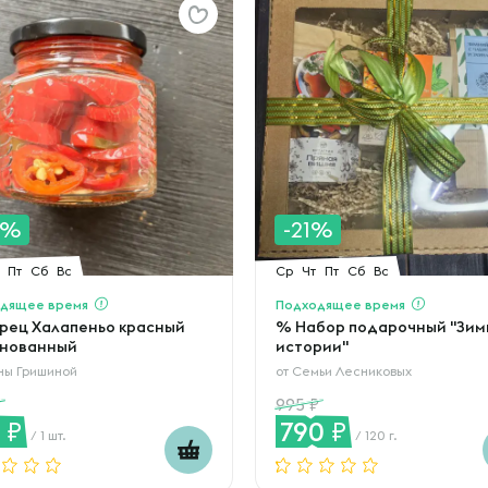
0%
-21%
Пт
Сб
Вс
Ср
Чт
Пт
Сб
Вс
дящее время
Подходящее время
рец Халапеньо красный
% Набор подарочный "Зим
нованный
истории"
ны Гришиной
от
Семьи Лесниковых
995
8
790
/ 1 шт.
/ 120 г.