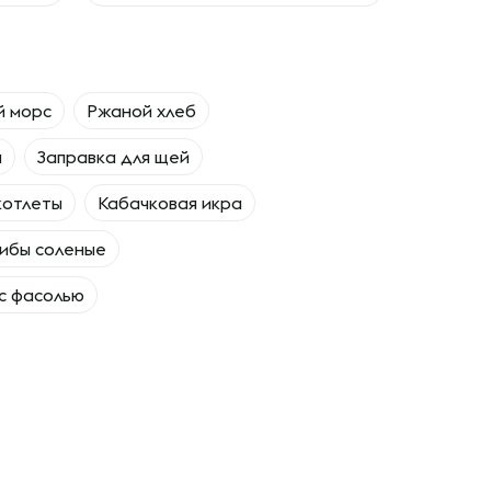
й морс
Ржаной хлеб
а
Заправка для щей
котлеты
Кабачковая икра
ибы соленые
 с фасолью