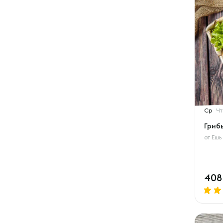
Ср
Чт
Гриб
от
Ешь
40