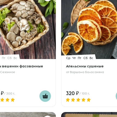
Пт
Сб
Вс
Ср
Чт
Пт
Сб
Вс
ы вешенки фасованные
Апельсины сушеные
 Сезонное
от
Варшама Баласаняна
8
320
/ 300 г.
/ 100 г.