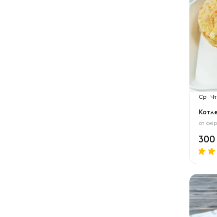
Ср
Чт
Котл
от
фер
30