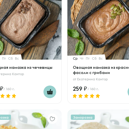
Пт
Сб
Вс
Ср
Чт
Пт
Сб
Вс
ная намазка из чечевицы
Овощная намазка из красн
фасоли с грибами
терина Кантор
от
Екатерина Кантор
259
/ 160 г.
/ 160 г.
розка
Заморозка