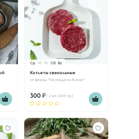
Ср
Чт
Пт
Сб
Вс
ой
Котлеты свекольные
от
фермы "Гастродача Вселуг"
300
/ 2 шт. (200 гр.)