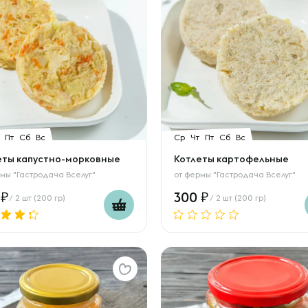
Пт
Сб
Вс
Ср
Чт
Пт
Сб
Вс
еты капустно-морковные
Котлеты картофельные
мы "Гастродача Вселуг"
от
фермы "Гастродача Вселуг"
0
300
/ 2 шт (200 гр)
/ 2 шт (200 гр)