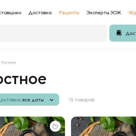
ставщики
Доставка
Рецепты
Эксперты ЗОЖ
Жу
Дост
Постное
остное
оставка:
все даты
15 товаров