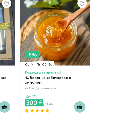
-8%
Ср
Чт
Пт
Сб
Вс
Подходящее время
ние
% Варенье кабачковое с
лимоном
от
Ешь Деревенское
327
300
/ 1 шт.