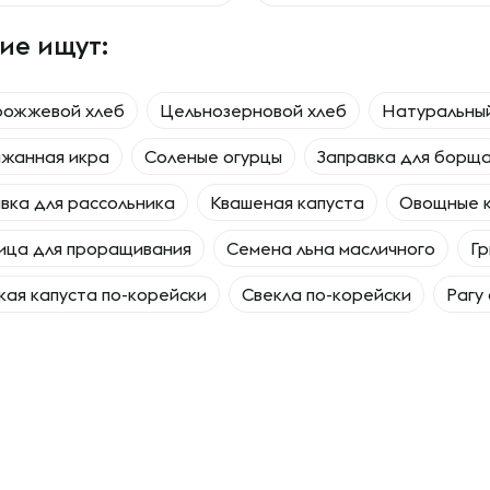
ие ищут:
рожжевой хлеб
Цельнозерновой хлеб
Натуральны
ажанная икра
Соленые огурцы
Заправка для борщ
вка для рассольника
Квашеная капуста
Овощные 
ица для проращивания
Семена льна масличного
Гр
ая капуста по-корейски
Свекла по-корейски
Рагу