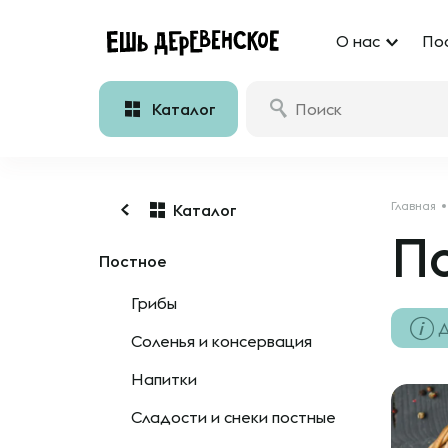
О нас
По
Каталог
Главная
Каталог
П
Постное
Грибы
Д
Соленья и консервация
Напитки
Сладости и снеки постные