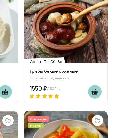
Ср
Чт
Пт
Сб
Вс
Грибы белые соленые
от
Валерия Донченко
1550
/ 500 г.
Постное
Веган