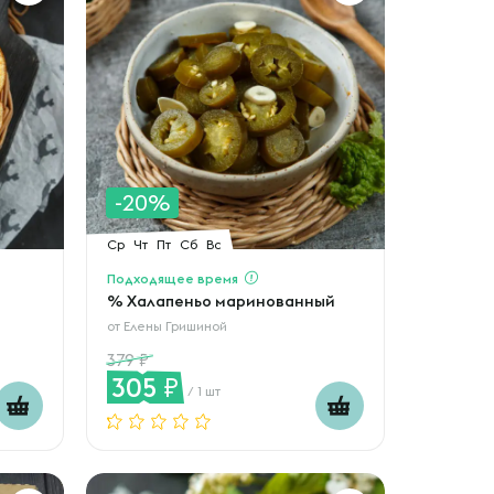
-20%
Ср
Чт
Пт
Сб
Вс
Подходящее время
% Халапеньо маринованный
от
Елены Гришиной
379
305
/ 1 шт