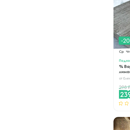
-2
Ср
Чт
Подхо
% Ва
лимо
от
Еле
298
23