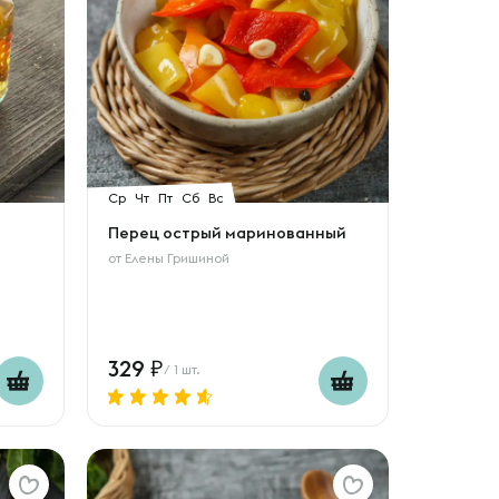
Ср
Чт
Пт
Сб
Вс
Перец острый маринованный
от
Елены Гришиной
329
/ 1 шт.