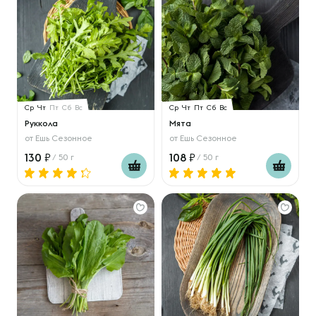
Ср
Чт
Пт
Сб
Вс
Ср
Чт
Пт
Сб
Вс
Руккола
Мята
от
Ешь Сезонное
от
Ешь Сезонное
130
108
/ 50 г
/ 50 г