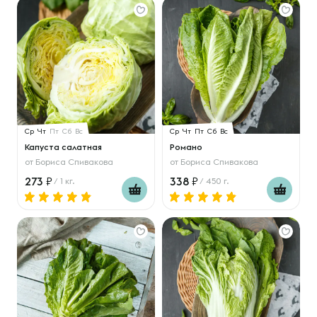
Ср
Чт
Пт
Сб
Вс
Ср
Чт
Пт
Сб
Вс
Капуста салатная
Романо
от
Бориса Спивакова
от
Бориса Спивакова
273
338
/ 1 кг.
/ 450 г.