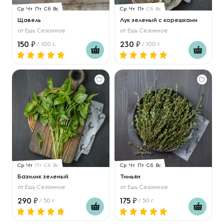
Ср
Чт
Пт
Сб
Вс
Ср
Чт
Пт
Сб
Вс
Щавель
Лук зеленый с корешками
от
Ешь Сезонное
от
Ешь Сезонное
150
230
/ 100 г.
/ 100 г
Ср
Чт
Пт
Сб
Вс
Ср
Чт
Пт
Сб
Вс
Базилик зеленый
Тимьян
от
Ешь Сезонное
от
Ешь Сезонное
290
175
/ 50 г
/ 50 г