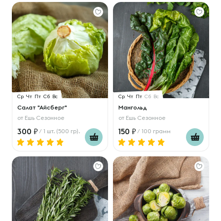
Ср
Чт
Пт
Сб
Вс
Ср
Чт
Пт
Сб
Вс
Салат "Айсберг"
Мангольд
от
Ешь Сезонное
от
Ешь Сезонное
300
150
/ 1 шт. (500 гр).
/ 100 грамм