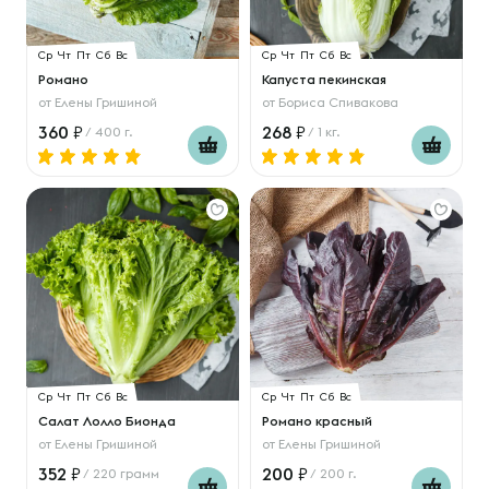
Ср
Чт
Пт
Сб
Вс
Ср
Чт
Пт
Сб
Вс
Романо
Капуста пекинская
от
Елены Гришиной
от
Бориса Спивакова
360
268
/ 400 г.
/ 1 кг.
Ср
Чт
Пт
Сб
Вс
Ср
Чт
Пт
Сб
Вс
Салат Лолло Бионда
Романо красный
от
Елены Гришиной
от
Елены Гришиной
352
200
/ 220 грамм
/ 200 г.