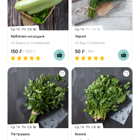
Ср
Чт
Пт
Сб
Вс
Ср
Чт
Пт
Сб
Вс
Кабачки молодые
Укроп
от
Бориса Спивакова
от
Ешь Сезонное
150
50
/ 500 г.
/ 50 г
Ср
Чт
Пт
Сб
Вс
Ср
Чт
Пт
Сб
Вс
Петрушка
Кинза