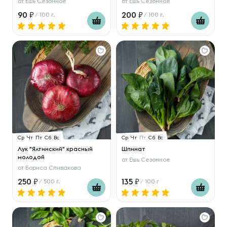
от
Ешь Сезонное
от
Ешь Сезонное
90
200
/ 100 г.
/ 100 г.
Ср
Чт
Пт
Сб
Вс
Ср
Чт
Пт
Сб
Вс
Лук "Ялтинский" красный
Шпинат
молодой
от
Ешь Сезонное
от
Бориса Спивакова
250
135
/ 500 г.
/ 100 г