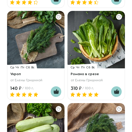
Ср
Чт
Пт
Сб
Вс
Ср
Чт
Пт
Сб
Вс
Укроп
Романо в срезе
от
Елены Гришиной
от
Елены Гришиной
140
310
/ 100 г.
/ 100 г.