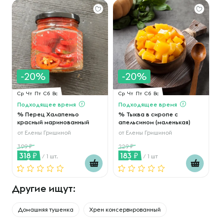
-20%
-20%
Ср
Чт
Пт
Сб
Вс
Ср
Чт
Пт
Сб
Вс
Подходящее время
Подходящее время
% Перец Халапеньо
% Тыква в сиропе с
красный маринованный
апельсином (маленькая)
от
Елены Гришиной
от
Елены Гришиной
399
229
318
183
/ 1 шт.
/ 1 шт
Другие ищут:
Домашняя тушенка
Хрен консервированный