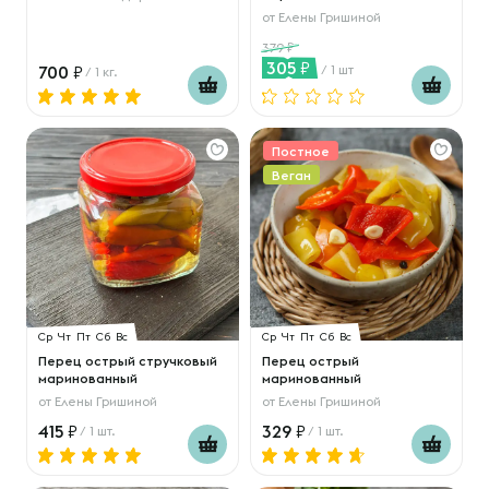
от
Елены Гришиной
379
305
700
/ 1 шт
/ 1 кг.
Постное
Веган
Ср
Чт
Пт
Сб
Вс
Ср
Чт
Пт
Сб
Вс
Перец острый стручковый
Перец острый
маринованный
маринованный
от
Елены Гришиной
от
Елены Гришиной
415
329
/ 1 шт.
/ 1 шт.