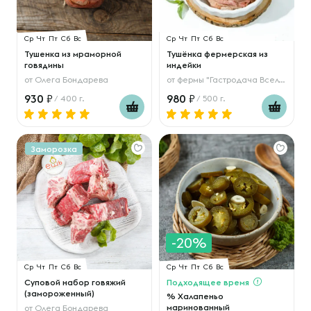
Ср
Чт
Пт
Сб
Вс
Ср
Чт
Пт
Сб
Вс
Тушенка из мраморной
Тушёнка фермерская из
говядины
индейки
от
Олега Бондарева
от
фермы "Гастродача Вселуг"
930
980
/ 400 г.
/ 500 г.
Заморозка
-20%
Ср
Чт
Пт
Сб
Вс
Ср
Чт
Пт
Сб
Вс
Суповой набор говяжий
Подходящее время
(замороженный)
% Халапеньо
маринованный
от
Олега Бондарева