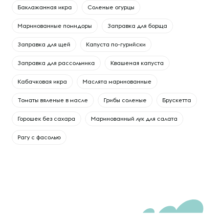
Баклажанная икра
Соленые огурцы
Маринованные помидоры
Заправка для борща
Заправка для щей
Капуста по-гурийски
Заправка для рассольника
Квашеная капуста
Кабачковая икра
Маслята маринованные
Томаты вяленые в масле
Грибы соленые
Брускетта
Горошек без сахара
Маринованный лук для салата
Рагу с фасолью