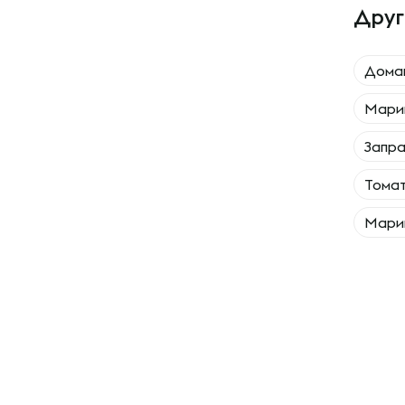
Друг
Дома
Мари
Запра
Томат
Марин