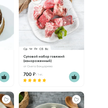
Ср
Чт
Пт
Сб
Вс
Суповой набор говяжий
(замороженный)
от
Олега Бондарева
700
/ 1 кг.