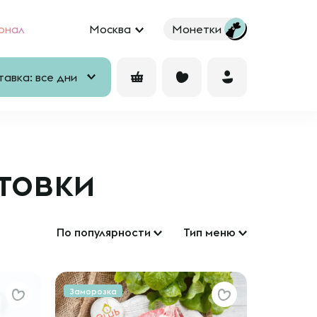
рнал
Москва
Монетки
авка: все дни
товки
По популярности
Тип меню
Заморозка