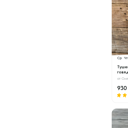
Ср
Чт
Туше
говя
от
Оле
93