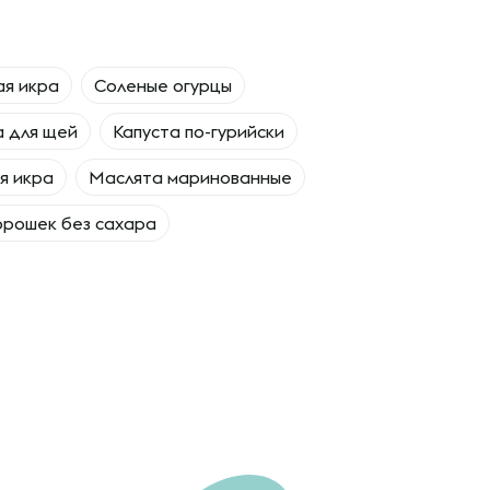
я икра
Соленые огурцы
а для щей
Капуста по-гурийски
я икра
Маслята маринованные
орошек без сахара