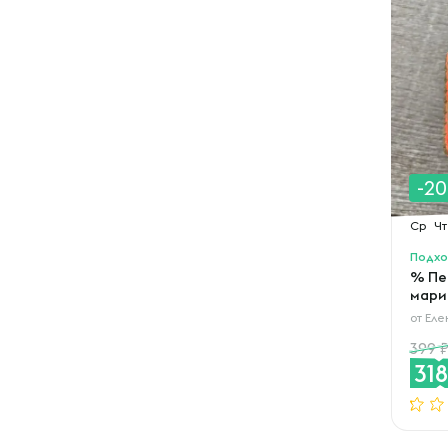
-2
Ср
Чт
Подхо
% Пе
мари
от
Еле
399
31