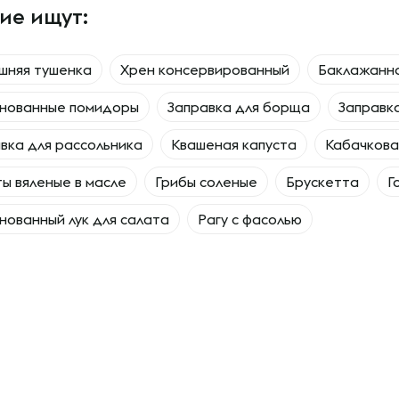
ие ищут:
шняя тушенка
Хрен консервированный
Баклажанна
нованные помидоры
Заправка для борща
Заправк
вка для рассольника
Квашеная капуста
Кабачкова
ы вяленые в масле
Грибы соленые
Брускетта
Г
ованный лук для салата
Рагу с фасолью