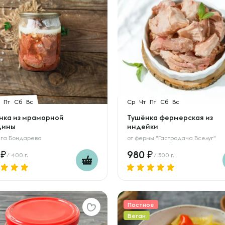
Пт
Сб
Вс
Ср
Чт
Пт
Сб
Вс
нка из мраморной
Тушёнка фермерская из
дины
индейки
га Бондарева
от
фермы "Гастродача Вселуг"
0
980
/ 400 г.
/ 500 г.
Постное
Веган