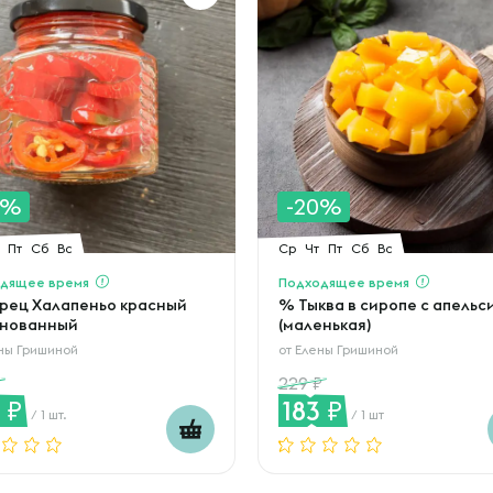
0%
-20%
Пт
Сб
Вс
Ср
Чт
Пт
Сб
Вс
дящее время
Подходящее время
рец Халапеньо красный
% Тыква в сиропе с апель
нованный
(маленькая)
ны Гришиной
от
Елены Гришиной
229
8
183
/ 1 шт.
/ 1 шт