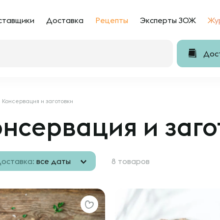
ставщики
Доставка
Рецепты
Эксперты ЗОЖ
Жу
Дост
Консервация и заготовки
нсервация и заго
оставка:
все даты
8 товаров