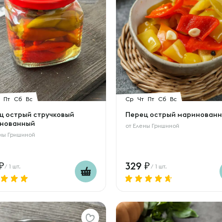
Пт
Сб
Вс
Ср
Чт
Пт
Сб
Вс
ц острый стручковый
Перец острый маринован
нованный
от
Елены Гришиной
ны Гришиной
329
/ 1 шт.
/ 1 шт.