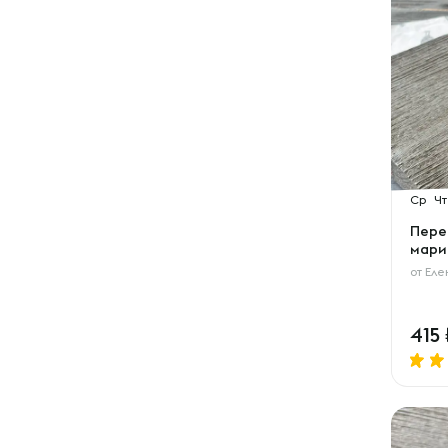
Ср
Чт
Пере
мари
от
Еле
415