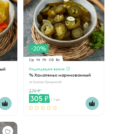
-20%
Ср
Чт
Пт
Сб
Вс
ный
Подходящее время
% Халапеньо маринованный
от
Елены Гришиной
379
305
/ 1 шт