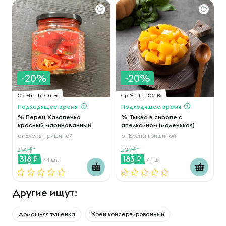
-20%
-20%
Ср
Чт
Пт
Сб
Вс
Ср
Чт
Пт
Сб
Вс
Подходящее время
Подходящее время
% Перец Халапеньо
% Тыква в сиропе с
красный маринованный
апельсином (маленькая)
от
Елены Гришиной
от
Елены Гришиной
399
229
318
183
/ 1 шт.
/ 1 шт
Другие ищут:
Домашняя тушенка
Хрен консервированный