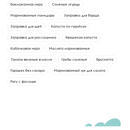
Баклажанная икра
Соленые огурцы
Маринованные помидоры
Заправка для борща
Заправка для щей
Капуста по-гурийски
Заправка для рассольника
Квашеная капуста
Кабачковая икра
Маслята маринованные
Томаты вяленые в масле
Грибы соленые
Брускетта
Горошек без сахара
Маринованный лук для салата
Рагу с фасолью