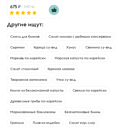
675
/ 345 гр.
Другие ищут:
Смесь для блинов
Салат мимоза с рыбными консервами
Сырники
Курица су-вид
Хумус
Свинина су-вид
Морковь по-корейски
Морская капуста по-корейски
Салат столичный
Куриная лазанья
Творожная запеканка
Утка су-вид
Кимчи из белокочанной капусты
Свекла по-корейски
Древесные грибы по-корейски
Маринованные баклажаны
Безглютеновые блины
Гранола
Плов из индейки
Салат коул слоу