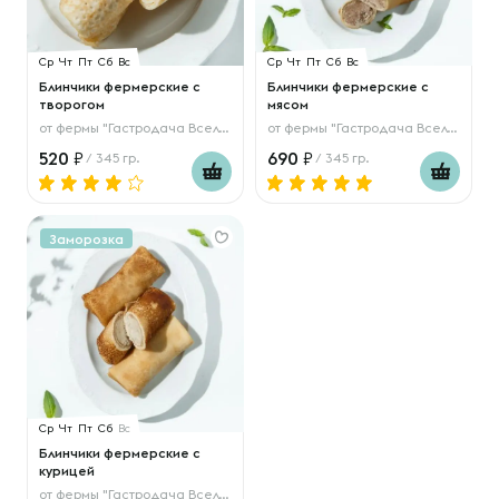
Ср
Чт
Пт
Сб
Вс
Ср
Чт
Пт
Сб
Вс
Блинчики фермерские с
Блинчики фермерские с
творогом
мясом
от
фермы "Гастродача Вселуг"
от
фермы "Гастродача Вселуг"
520
690
/ 345 гр.
/ 345 гр.
Заморозка
Ср
Чт
Пт
Сб
Вс
Блинчики фермерские с
курицей
от
фермы "Гастродача Вселуг"