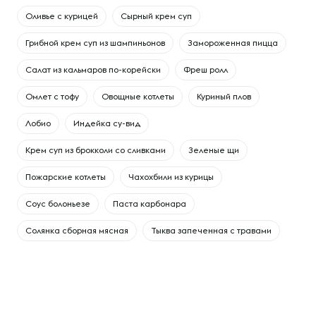
Оливье с курицей
Сырный крем суп
Грибной крем суп из шампиньонов
Замороженная пицца
Салат из кальмаров по-корейски
Фреш ролл
Омлет с тофу
Овощные котлеты
Куриный плов
Лобио
Индейка су-вид
Крем суп из брокколи со сливками
Зеленые щи
Пожарские котлеты
Чахохбили из курицы
Соус болоньезе
Паста карбонара
Солянка сборная мясная
Тыква запеченная с травами