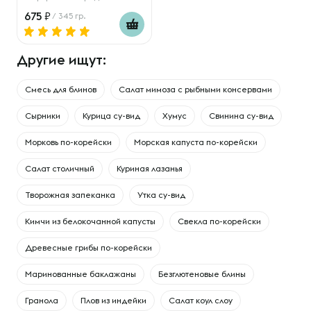
675
/ 345 гр.
Другие ищут:
Смесь для блинов
Салат мимоза с рыбными консервами
Сырники
Курица су-вид
Хумус
Свинина су-вид
Морковь по-корейски
Морская капуста по-корейски
Салат столичный
Куриная лазанья
Творожная запеканка
Утка су-вид
Кимчи из белокочанной капусты
Свекла по-корейски
Древесные грибы по-корейски
Маринованные баклажаны
Безглютеновые блины
Гранола
Плов из индейки
Салат коул слоу