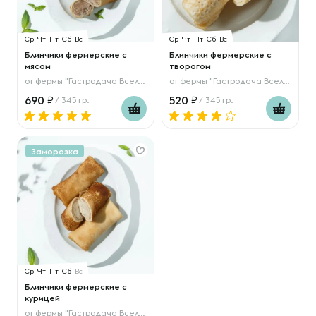
Ср
Чт
Пт
Сб
Вс
Ср
Чт
Пт
Сб
Вс
Блинчики фермерские с
Блинчики фермерские с
мясом
творогом
от
фермы "Гастродача Вселуг"
от
фермы "Гастродача Вселуг"
690
520
/ 345 гр.
/ 345 гр.
Заморозка
Ср
Чт
Пт
Сб
Вс
Блинчики фермерские с
курицей
от
фермы "Гастродача Вселуг"