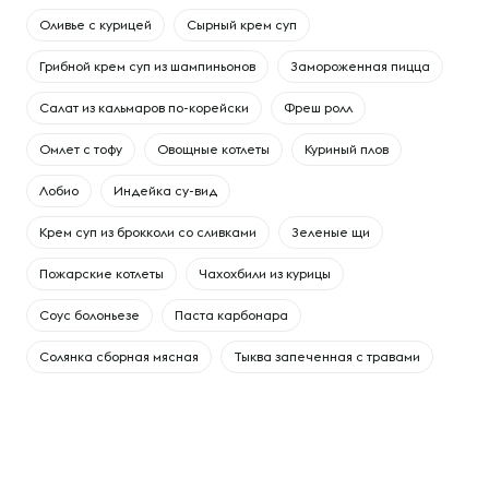
Оливье с курицей
Сырный крем суп
Грибной крем суп из шампиньонов
Замороженная пицца
Салат из кальмаров по-корейски
Фреш ролл
Омлет с тофу
Овощные котлеты
Куриный плов
Лобио
Индейка су-вид
Крем суп из брокколи со сливками
Зеленые щи
Пожарские котлеты
Чахохбили из курицы
Соус болоньезе
Паста карбонара
Солянка сборная мясная
Тыква запеченная с травами