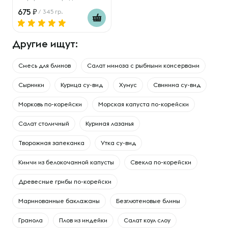
675
/ 345 гр.
Другие ищут:
Смесь для блинов
Салат мимоза с рыбными консервами
Сырники
Курица су-вид
Хумус
Свинина су-вид
Морковь по-корейски
Морская капуста по-корейски
Салат столичный
Куриная лазанья
Творожная запеканка
Утка су-вид
Кимчи из белокочанной капусты
Свекла по-корейски
Древесные грибы по-корейски
Маринованные баклажаны
Безглютеновые блины
Гранола
Плов из индейки
Салат коул слоу