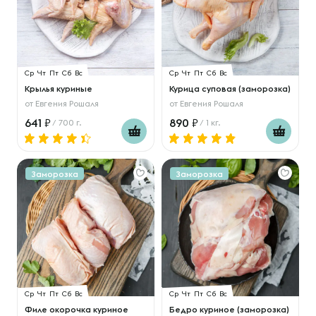
Ср
Чт
Пт
Сб
Вс
Ср
Чт
Пт
Сб
Вс
Крылья куриные
Курица суповая (заморозка)
от
Евгения Рошаля
от
Евгения Рошаля
641
890
/ 700 г.
/ 1 кг.
Заморозка
Заморозка
Ср
Чт
Пт
Сб
Вс
Ср
Чт
Пт
Сб
Вс
Филе окорочка куриное
Бедро куриное (заморозка)