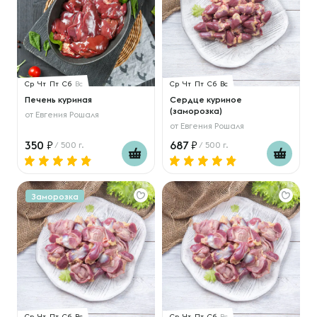
Ср
Чт
Пт
Сб
Вс
Ср
Чт
Пт
Сб
Вс
Печень куриная
Сердце куриное
(заморозка)
от
Евгения Рошаля
от
Евгения Рошаля
350
687
/ 500 г.
/ 500 г.
Заморозка
Ср
Чт
Пт
Сб
Вс
Ср
Чт
Пт
Сб
Вс