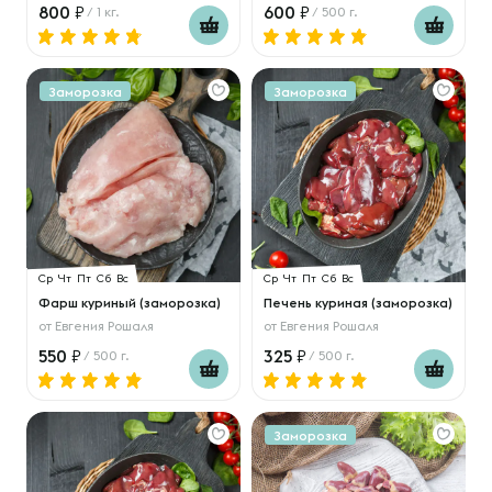
800
600
/ 1 кг.
/ 500 г.
Заморозка
Заморозка
Ср
Чт
Пт
Сб
Вс
Ср
Чт
Пт
Сб
Вс
Фарш куриный (заморозка)
Печень куриная (заморозка)
от
Евгения Рошаля
от
Евгения Рошаля
550
325
/ 500 г.
/ 500 г.
Заморозка