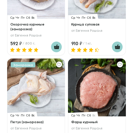
Ср
Чт
Пт
Сб
Вс
Ср
Чт
Пт
Сб
Вс
Окорочка куриные
Курица суповая
(заморозка)
от
Евгения Рошаля
от
Евгения Рошаля
592
910
/ 800 г.
/ 1 кг.
Заморозка
Ср
Чт
Пт
Сб
Вс
Ср
Чт
Пт
Сб
Вс
Петух (заморозка)
Фарш куриный
от
Евгения Рошаля
от
Евгения Рошаля