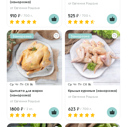
(заморозка)
от
Евгения Рошаля
от
Евгения Рошаля
910
525
/ 700 г.
/ 700 г.
Заморозка
Заморозка
Ср
Чт
Пт
Сб
Вс
Ср
Чт
Пт
Сб
Вс
Цыплята для жарки
Крылья куриные (заморозка)
(заморозка)
от
Евгения Рошаля
от
Евгения Рошаля
1800
623
/ 2 кг.
/ 700 г.