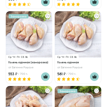
Заморозка
Ср
Чт
Пт
Сб
Вс
Ср
Чт
Пт
Сб
Вс
Голень куриная (заморозка)
Голень куриная
от
Евгения Рошаля
от
Евгения Рошаля
553
581
/ 700 г.
/ 700 г.
Заморозка