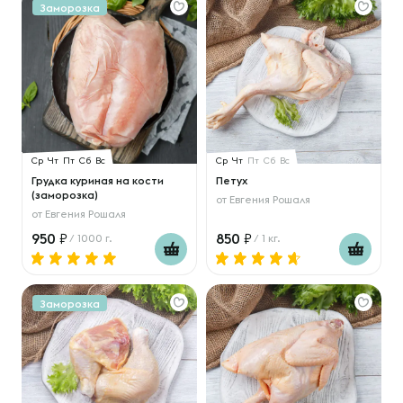
Заморозка
Ср
Чт
Пт
Сб
Вс
Ср
Чт
Пт
Сб
Вс
Грудка куриная на кости
Петух
(заморозка)
от
Евгения Рошаля
от
Евгения Рошаля
950
850
/ 1000 г.
/ 1 кг.
Заморозка