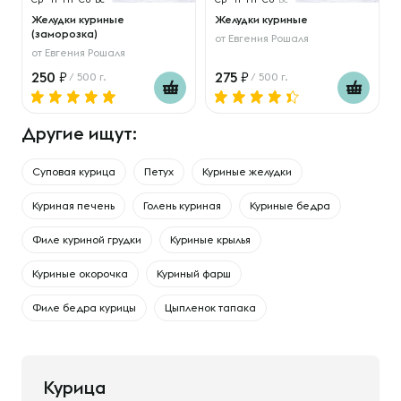
Желудки куриные
Желудки куриные
(заморозка)
от
Евгения Рошаля
от
Евгения Рошаля
250
275
/ 500 г.
/ 500 г.
Другие ищут:
Суповая курица
Петух
Куриные желудки
Куриная печень
Голень куриная
Куриные бедра
Филе куриной грудки
Куриные крылья
Куриные окорочка
Куриный фарш
Филе бедра курицы
Цыпленок тапака
Курица