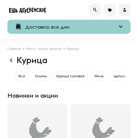
Доставка: все дни
Главная
Мясо, птица, кролик
Курица
Курица
Все
Голень
Курица суповая
Филе
Цыпленок
Новинки и акции