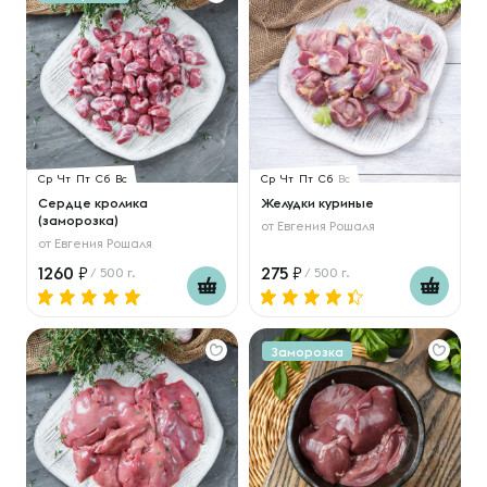
Ср
Чт
Пт
Сб
Вс
Ср
Чт
Пт
Сб
Вс
Сердце кролика
Желудки куриные
(заморозка)
от
Евгения Рошаля
от
Евгения Рошаля
1260
275
/ 500 г.
/ 500 г.
Заморозка