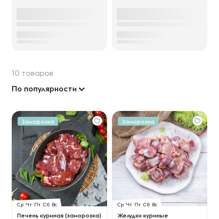
10 товаров
По популярности
Заморозка
Заморозка
Ср
Чт
Пт
Сб
Вс
Ср
Чт
Пт
Сб
Вс
Печень куриная (заморозка)
Желудки куриные