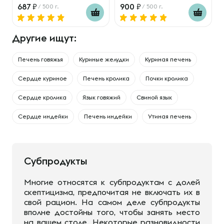
687
900
/ 500 г.
/ 500 г.
Другие ищут:
Печень говяжья
Куриные желудки
Куриная печень
Сердце куриное
Печень кролика
Почки кролика
Сердце кролика
Язык говяжий
Свиной язык
Сердце индейки
Печень индейки
Утиная печень
Субпродукты
Многие относятся к субпродуктам с долей
скептицизма, предпочитая не включать их в
свой рацион. На самом деле субпродукты
вполне достойны того, чтобы занять место
на вашем столе. Некоторые разновидности