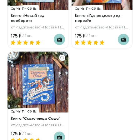
Ср
Чт
Пт
Сб
Вс
Ср
Чт
Пт
Сб
Вс
Книга «Новый год
Книга « Где родился дед
наоборот»
мороз?»
от
Издательство «Настя и Никита»
от
Издательство «Настя и Никита»
175
175
/ 1 шт.
/ 1 шт.
Ср
Чт
Пт
Сб
Вс
Книга "Сказочница Саша"
от
Издательство «Настя и Никита»
175
/ 1 шт.