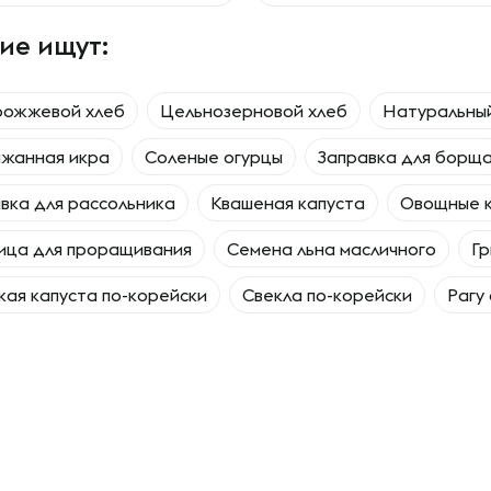
ие ищут:
рожжевой хлеб
Цельнозерновой хлеб
Натуральны
ажанная икра
Соленые огурцы
Заправка для борщ
вка для рассольника
Квашеная капуста
Овощные 
ица для проращивания
Семена льна масличного
Гр
ая капуста по-корейски
Свекла по-корейски
Рагу