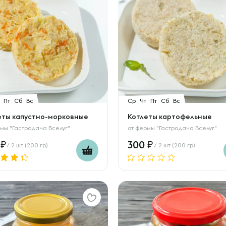
Пт
Сб
Вс
Ср
Чт
Пт
Сб
Вс
еты капустно-морковные
Котлеты картофельные
мы "Гастродача Вселуг"
от
фермы "Гастродача Вселуг"
0
300
/ 2 шт (200 гр)
/ 2 шт (200 гр)