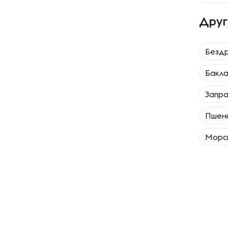
Друг
Безд
Бакл
Запра
Пшен
Морск