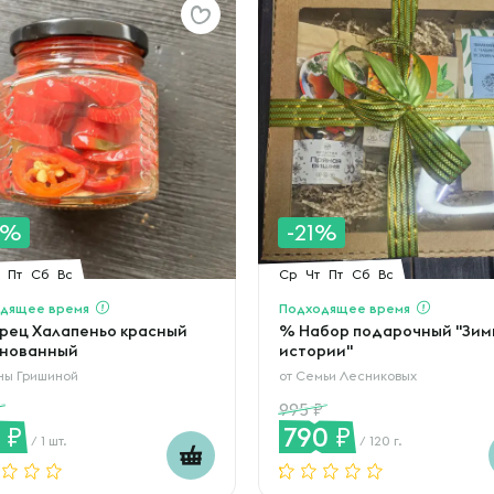
0%
-21%
Пт
Сб
Вс
Ср
Чт
Пт
Сб
Вс
дящее время
Подходящее время
рец Халапеньо красный
% Набор подарочный "Зим
нованный
истории"
ны Гришиной
от
Семьи Лесниковых
995
8
790
/ 1 шт.
/ 120 г.