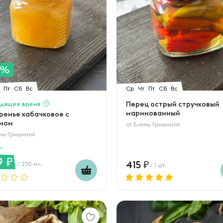
0%
Пт
Сб
Вс
Ср
Чт
Пт
Сб
Вс
дящее время
Перец острый стручковый
маринованный
ренье кабачковое с
ном
от
Елены Гришиной
ны Гришиной
9
415
/ 250 мл.
/ 1 шт.