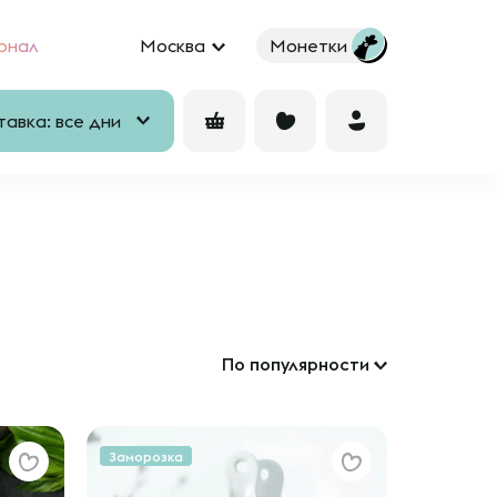
рнал
Москва
Монетки
авка: все дни
По популярности
Заморозка