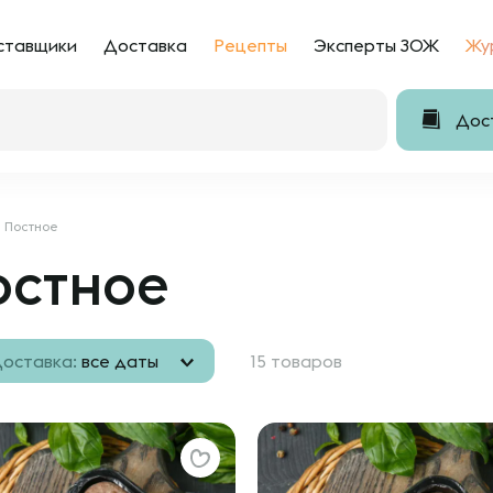
ставщики
Доставка
Рецепты
Эксперты ЗОЖ
Жу
Дост
Постное
остное
оставка:
все даты
15 товаров