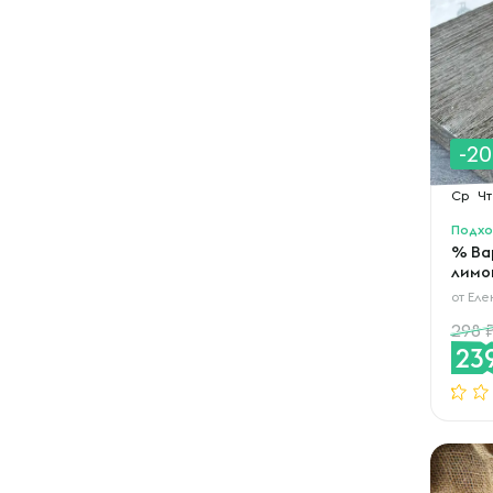
-2
Ср
Чт
Подхо
% Ва
лимо
от
Еле
298
23