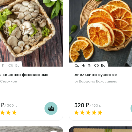
Пт
Сб
Вс
Ср
Чт
Пт
Сб
Вс
ы вешенки фасованные
Апельсины сушеные
 Сезонное
от
Варшама Баласаняна
8
320
/ 300 г.
/ 100 г.