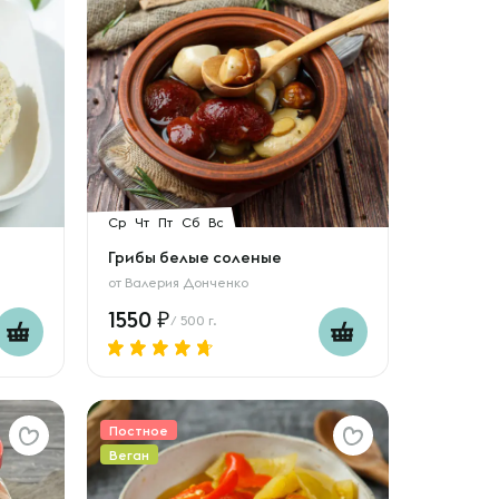
Ср
Чт
Пт
Сб
Вс
Грибы белые соленые
от
Валерия Донченко
1550
/ 500 г.
Постное
Веган