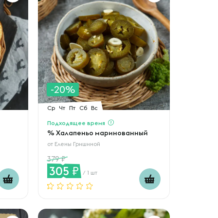
-20%
Ср
Чт
Пт
Сб
Вс
Подходящее время
% Халапеньо маринованный
от
Елены Гришиной
379
305
/ 1 шт