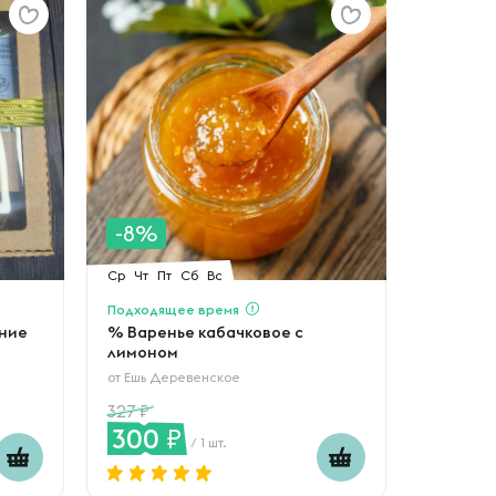
-8%
Ср
Чт
Пт
Сб
Вс
Подходящее время
ние
% Варенье кабачковое с
лимоном
от
Ешь Деревенское
327
300
/ 1 шт.