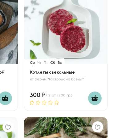
Ср
Чт
Пт
Сб
Вс
ой
Котлеты свекольные
от
фермы "Гастродача Вселуг"
300
/ 2 шт. (200 гр.)