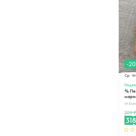
-2
Ср
Чт
Подхо
% Пе
мари
от
Еле
399
31