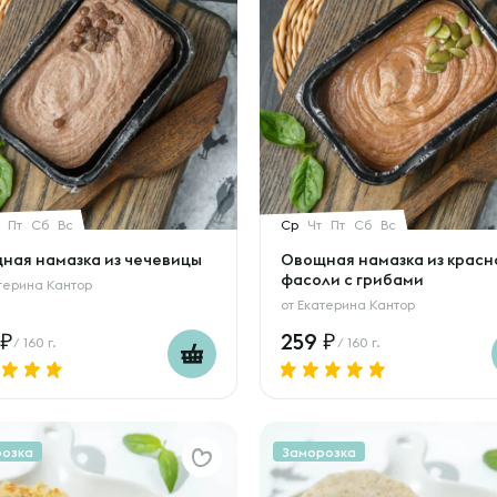
Пт
Сб
Вс
Ср
Чт
Пт
Сб
Вс
ная намазка из чечевицы
Овощная намазка из красн
фасоли с грибами
терина Кантор
от
Екатерина Кантор
259
/ 160 г.
/ 160 г.
розка
Заморозка