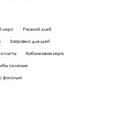
й морс
Ржаной хлеб
а
Заправка для щей
котлеты
Кабачковая икра
ибы соленые
 с фасолью