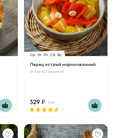
Ср
Чт
Пт
Сб
Вс
Перец острый маринованный
от
Елены Гришиной
329
/ 1 шт.