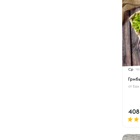
Ср
Чт
Гриб
от
Ешь
40