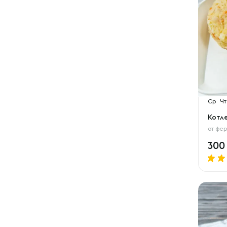
Ср
Чт
Котл
от
фер
30