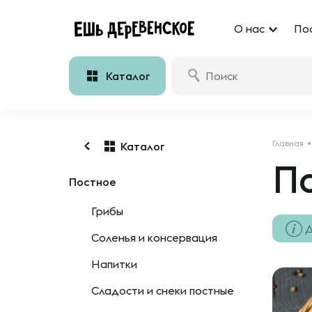
О нас
По
Каталог
Главная
Каталог
П
Постное
Грибы
Д
Соленья и консервация
Напитки
Сладости и снеки постные