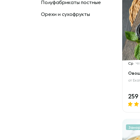
Полуфабрикаты постные
Орехи и сухофрукты
Ср
Чт
Овощ
от
Ека
259
Замо