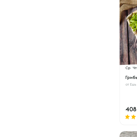
Ср
Чт
Гриб
от
Ешь
40