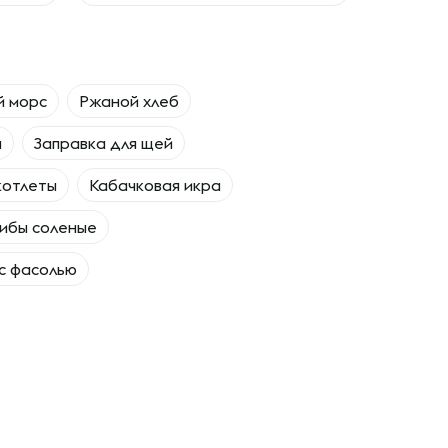
й морс
Ржаной хлеб
а
Заправка для щей
котлеты
Кабачковая икра
ибы соленые
 с фасолью