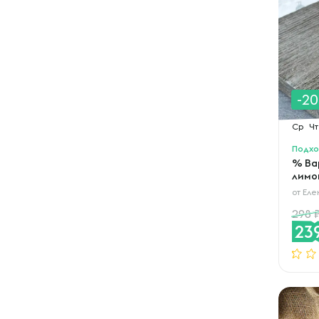
-2
Ср
Чт
Подхо
% Ва
лимо
от
Еле
298
23