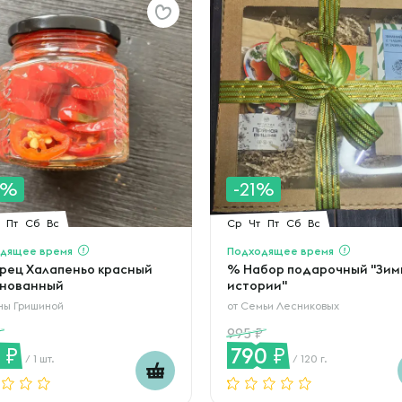
0%
-21%
Пт
Сб
Вс
Ср
Чт
Пт
Сб
Вс
дящее время
Подходящее время
рец Халапеньо красный
% Набор подарочный "Зим
нованный
истории"
ны Гришиной
от
Семьи Лесниковых
995
8
790
/ 1 шт.
/ 120 г.