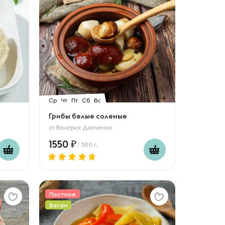
Ср
Чт
Пт
Сб
Вс
Грибы белые соленые
от
Валерия Донченко
1550
/ 500 г.
Постное
Веган