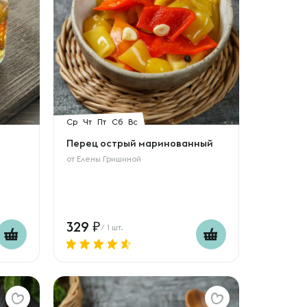
Ср
Чт
Пт
Сб
Вс
Перец острый маринованный
от
Елены Гришиной
329
/ 1 шт.