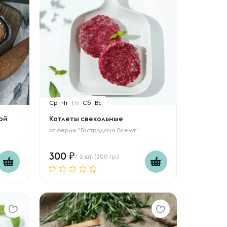
Ср
Чт
Пт
Сб
Вс
ой
Котлеты свекольные
от
фермы "Гастродача Вселуг"
300
/ 2 шт. (200 гр.)