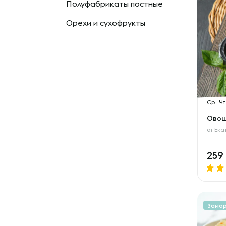
Полуфабрикаты постные
Орехи и сухофрукты
Ср
Чт
Овощ
от
Ека
259
Замо