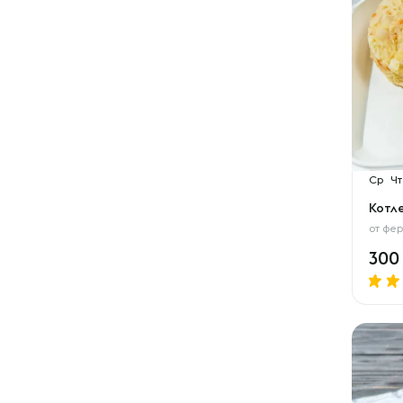
Ср
Чт
Котл
от
фер
30