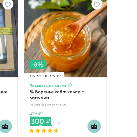
-8%
Ср
Чт
Пт
Сб
Вс
Подходящее время
ние
% Варенье кабачковое с
лимоном
от
Ешь Деревенское
327
300
/ 1 шт.