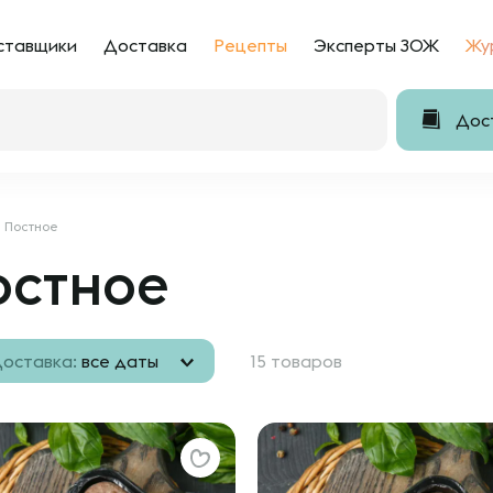
ставщики
Доставка
Рецепты
Эксперты ЗОЖ
Жу
Дост
Постное
остное
оставка:
все даты
15 товаров