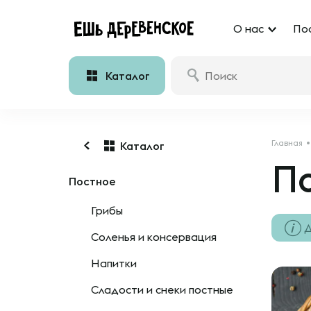
О нас
По
Каталог
Главная
Каталог
П
Постное
Грибы
Д
Соленья и консервация
Напитки
Сладости и снеки постные