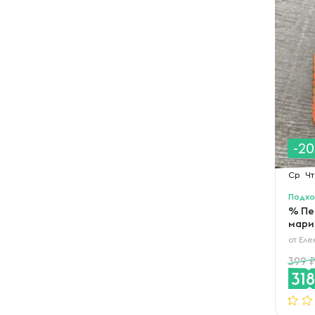
-2
Ср
Чт
Подхо
% Пе
мари
от
Еле
399
31