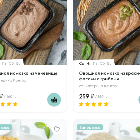
Пт
Сб
Вс
Ср
Чт
Пт
Сб
Вс
ная намазка из чечевицы
Овощная намазка из красн
фасоли с грибами
терина Кантор
от
Екатерина Кантор
259
/ 160 г.
/ 160 г.
розка
Заморозка