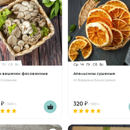
Пт
Сб
Вс
Ср
Чт
Пт
Сб
Вс
ы вешенки фасованные
Апельсины сушеные
 Сезонное
от
Варшама Баласаняна
8
320
/ 300 г.
/ 100 г.