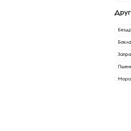
Друг
Безд
Бакл
Запра
Пшен
Морск