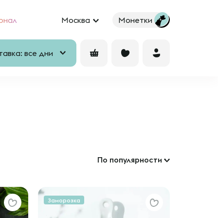
рнал
Москва
Монетки
авка: все дни
По популярности
Заморозка