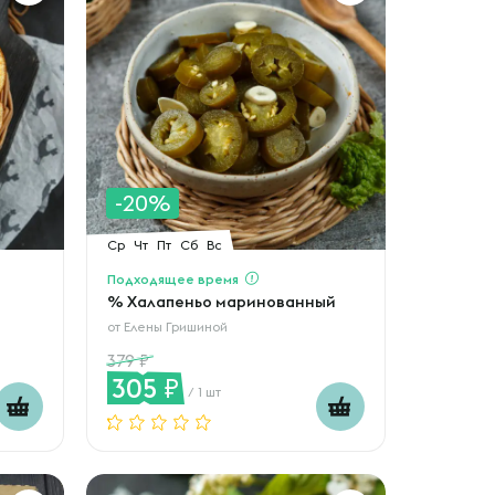
-20%
Ср
Чт
Пт
Сб
Вс
Подходящее время
% Халапеньо маринованный
от
Елены Гришиной
379
305
/ 1 шт