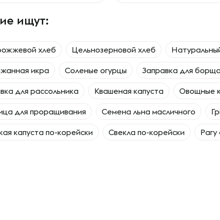
ие ищут:
рожжевой хлеб
Цельнозерновой хлеб
Натуральны
ажанная икра
Соленые огурцы
Заправка для борщ
вка для рассольника
Квашеная капуста
Овощные 
ица для проращивания
Семена льна масличного
Гр
ая капуста по-корейски
Свекла по-корейски
Рагу