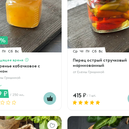
0%
Пт
Сб
Вс
Ср
Чт
Пт
Сб
Вс
дящее время
Перец острый стручковый
маринованный
ренье кабачковое с
ном
от
Елены Гришиной
ны Гришиной
9
415
/ 250 мл.
/ 1 шт.