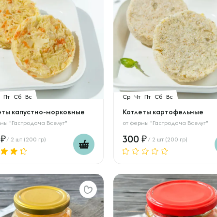
Пт
Сб
Вс
Ср
Чт
Пт
Сб
Вс
еты капустно-морковные
Котлеты картофельные
мы "Гастродача Вселуг"
от
фермы "Гастродача Вселуг"
0
300
/ 2 шт (200 гр)
/ 2 шт (200 гр)