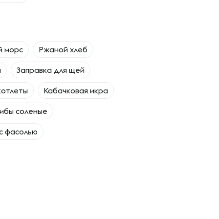
й морс
Ржаной хлеб
а
Заправка для щей
котлеты
Кабачковая икра
ибы соленые
 с фасолью