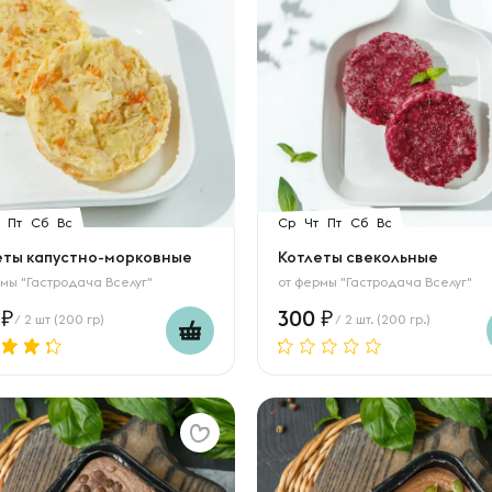
Пт
Сб
Вс
Ср
Чт
Пт
Сб
Вс
еты капустно-морковные
Котлеты свекольные
мы "Гастродача Вселуг"
от
фермы "Гастродача Вселуг"
0
300
/ 2 шт (200 гр)
/ 2 шт. (200 гр.)