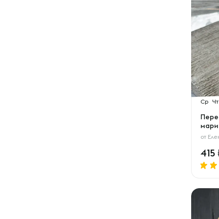
Ср
Чт
Пере
мари
от
Еле
415