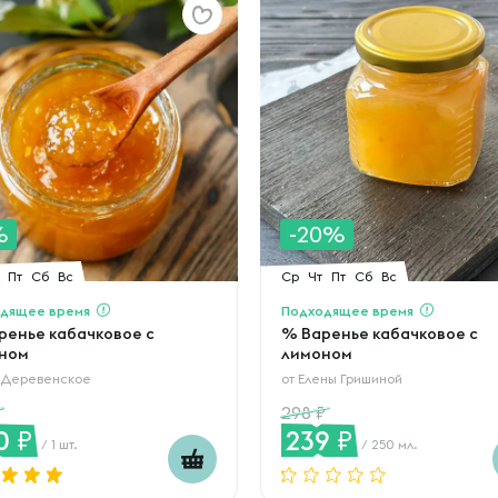
%
-20%
Пт
Сб
Вс
Ср
Чт
Пт
Сб
Вс
дящее время
Подходящее время
ренье кабачковое с
% Варенье кабачковое с
ном
лимоном
 Деревенское
от
Елены Гришиной
298
0
239
/ 1 шт.
/ 250 мл.