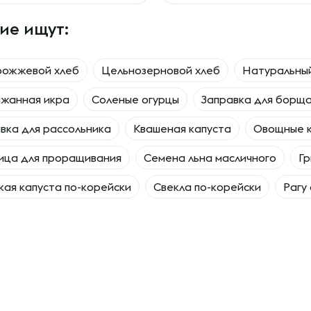
ие ищут:
рожжевой хлеб
Цельнозерновой хлеб
Натуральны
ажанная икра
Соленые огурцы
Заправка для борщ
вка для рассольника
Квашеная капуста
Овощные 
ица для проращивания
Семена льна масличного
Гр
ая капуста по-корейски
Свекла по-корейски
Рагу