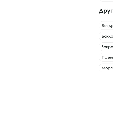
Друг
Безд
Бакл
Запра
Пшен
Морск