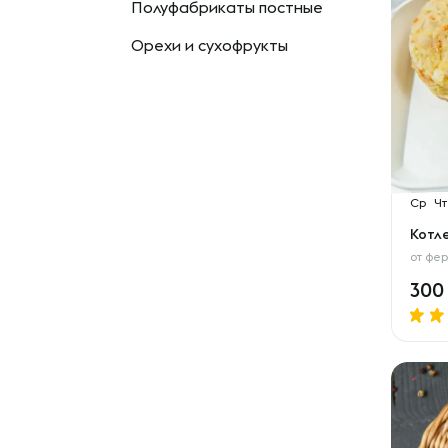
Полуфабрикаты постные
Орехи и сухофрукты
Ср
Чт
Котл
от
фер
30