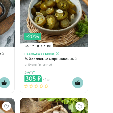
-20%
Ср
Чт
Пт
Сб
Вс
ой
Подходящее время
% Халапеньо маринованный
от
Елены Гришиной
379
305
/ 1 шт