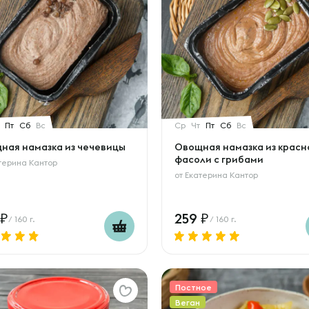
Пт
Сб
Вс
Ср
Чт
Пт
Сб
Вс
ная намазка из чечевицы
Овощная намазка из красн
фасоли с грибами
терина Кантор
от
Екатерина Кантор
259
/ 160 г.
/ 160 г.
Постное
Веган