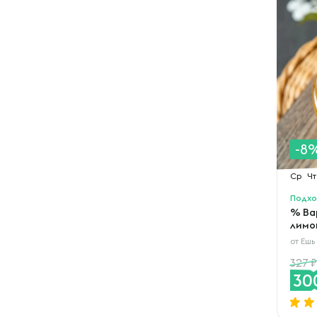
-8
Ср
Чт
Подхо
% Ва
лимо
от
Ешь
327
30