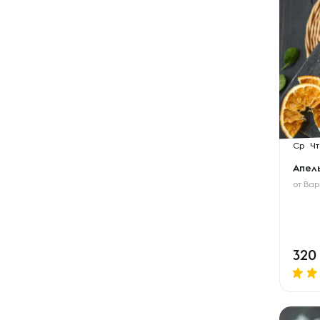
Ср
Чт
Апел
от
Вар
320