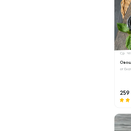
Ср
Чт
Овощ
от
Ека
259