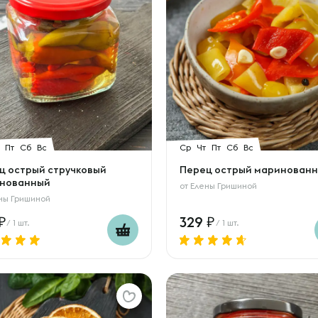
Пт
Сб
Вс
Ср
Чт
Пт
Сб
Вс
ц острый стручковый
Перец острый маринован
нованный
от
Елены Гришиной
ны Гришиной
329
/ 1 шт.
/ 1 шт.