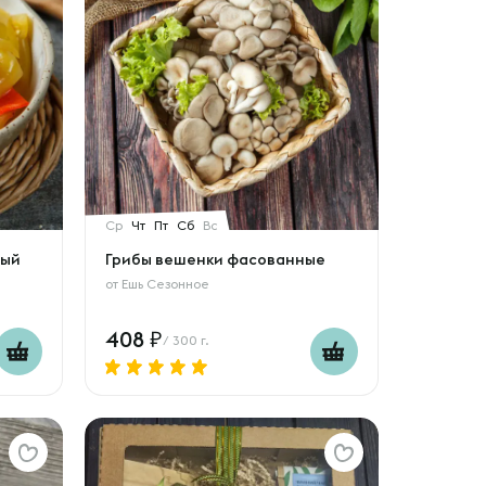
Ср
Чт
Пт
Сб
Вс
ный
Грибы вешенки фасованные
от
Ешь Сезонное
408
/ 300 г.