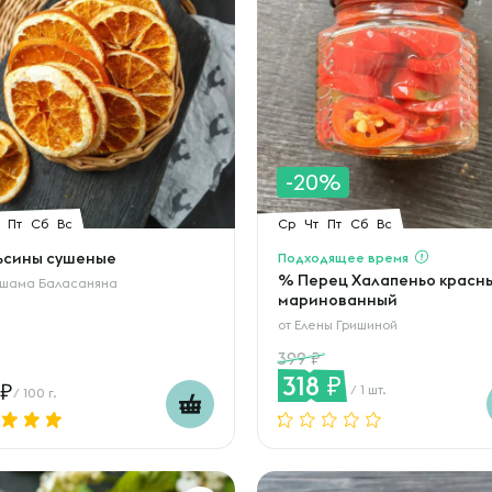
-20%
Пт
Сб
Вс
Ср
Чт
Пт
Сб
Вс
ьсины сушеные
Подходящее время
% Перец Халапеньо красн
шама Баласаняна
маринованный
от
Елены Гришиной
399
318
/ 1 шт.
/ 100 г.