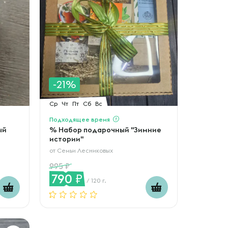
-21%
Ср
Чт
Пт
Сб
Вс
Подходящее время
ый
% Набор подарочный "Зимние
истории"
от
Семьи Лесниковых
995
790
/ 120 г.