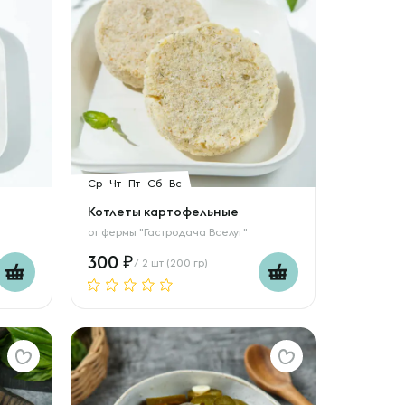
Ср
Чт
Пт
Сб
Вс
Котлеты картофельные
от
фермы "Гастродача Вселуг"
300
/ 2 шт (200 гр)