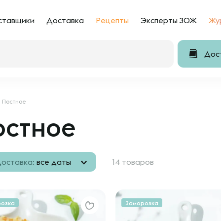
ставщики
Доставка
Рецепты
Эксперты ЗОЖ
Жу
Дост
Постное
остное
оставка:
все даты
14 товаров
розка
Заморозка