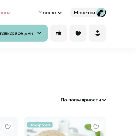
рнал
Москва
Монетки
авка: все дни
По популярности
Заморозка