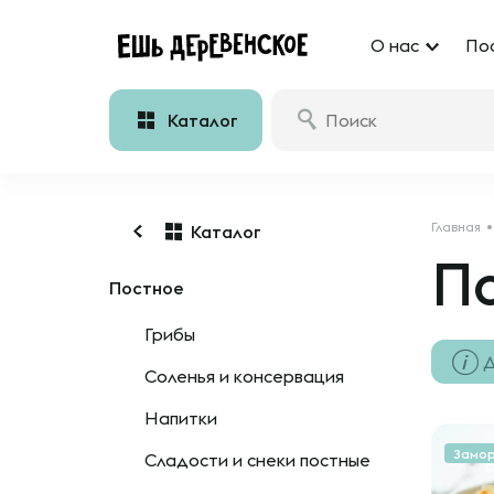
О нас
По
Каталог
Главная
Каталог
П
Постное
Грибы
Д
Соленья и консервация
Напитки
Замо
Сладости и снеки постные