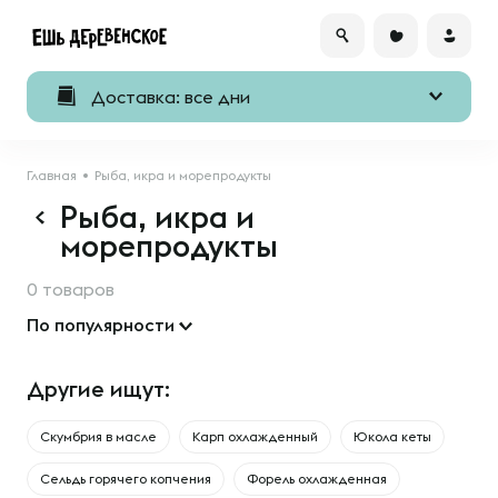
Доставка: все дни
Главная
Рыба, икра и морепродукты
Рыба, икра и
морепродукты
0 товаров
По популярности
Другие ищут:
Скумбрия в масле
Карп охлажденный
Юкола кеты
Сельдь горячего копчения
Форель охлажденная