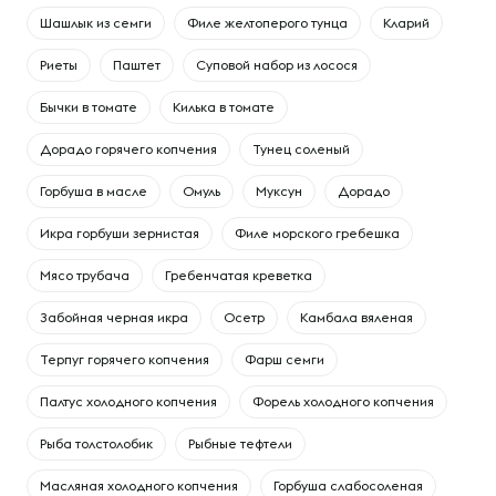
Шашлык из семги
Филе желтоперого тунца
Кларий
Риеты
Паштет
Суповой набор из лосося
Бычки в томате
Килька в томате
Дорадо горячего копчения
Тунец соленый
Горбуша в масле
Омуль
Муксун
Дорадо
Икра горбуши зернистая
Филе морского гребешка
Мясо трубача
Гребенчатая креветка
Забойная черная икра
Осетр
Камбала вяленая
Терпуг горячего копчения
Фарш семги
Палтус холодного копчения
Форель холодного копчения
Рыба толстолобик
Рыбные тефтели
Масляная холодного копчения
Горбуша слабосоленая