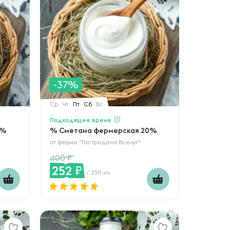
-37%
Ср
Чт
Пт
Сб
Вс
Подходящее время
6%
% Сметана фермерская 20%
от
фермы "Гастродача Вселуг"
400
252
/ 250 мл