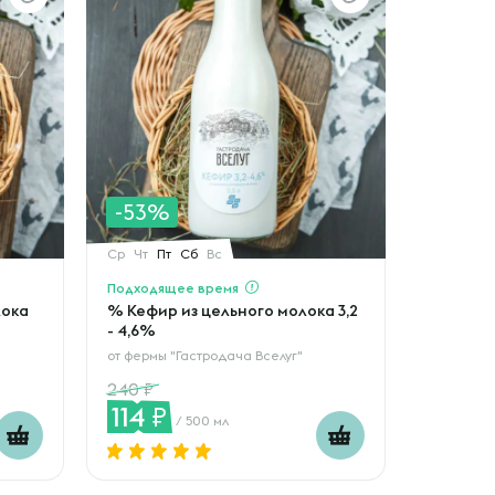
-53%
Ср
Чт
Пт
Сб
Вс
Подходящее время
лока
% Кефир из цельного молока 3,2
- 4,6%
от
фермы "Гастродача Вселуг"
240
114
/ 500 мл