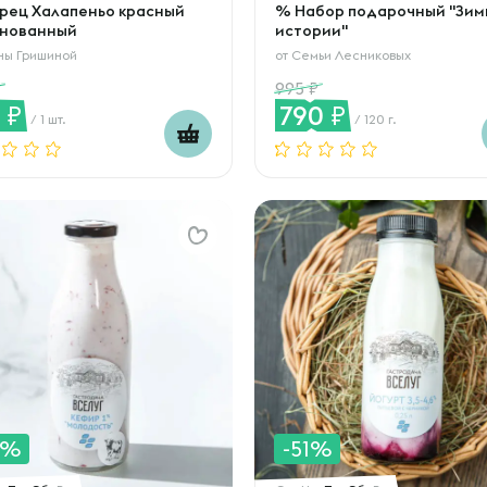
рец Халапеньо красный
% Набор подарочный "Зим
нованный
истории"
ны Гришиной
от
Семьи Лесниковых
995
8
790
/ 1 шт.
/ 120 г.
0%
-51%