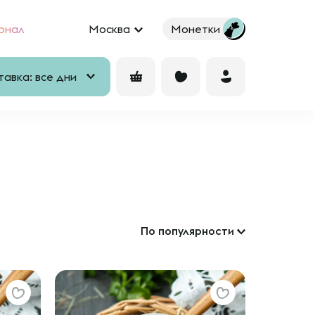
рнал
Москва
Монетки
авка: все дни
По популярности