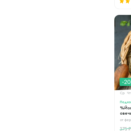
-2
Ср
Чт
Подхо
%Йог
овечь
от
фер
375