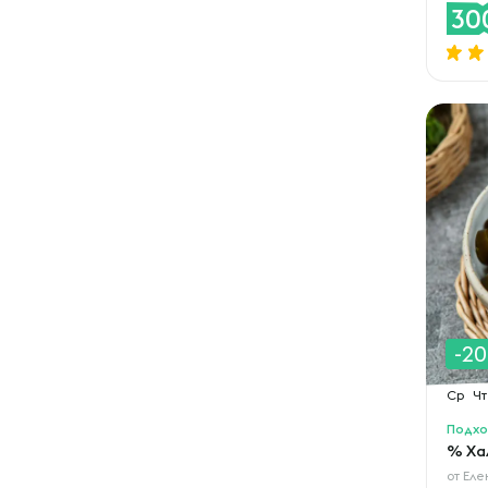
30
-2
Ср
Чт
Подхо
% Ха
от
Еле