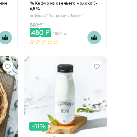
ние
% Кефир из овечьего молока 5-
6,5%
от
фермы "Гастродача Вселуг"
550
480
/ 500 мл
-51%