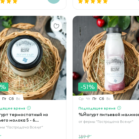
0%
-51%
Пт
Сб
Вс
Ср
Чт
Пт
Сб
Вс
дящее время
Подходящее время
урт термостатный из
%Йогурт питьевой малино
его молока 5 - 6...
от
фермы "Гастродача Вселуг"
мы "Гастродача Вселуг"
189