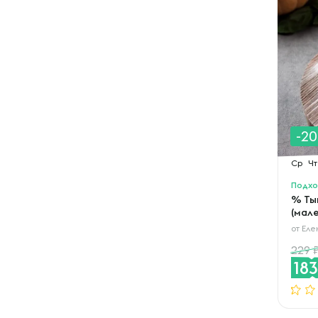
-2
Ср
Чт
Подхо
% Ты
(мал
от
Еле
229
18