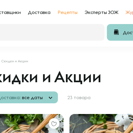
ставщики
Доставка
Рецепты
Эксперты ЗОЖ
Жу
Дост
Скидки и Акции
идки и Акции
оставка:
все даты
23 товара