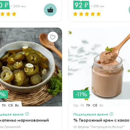
0
92
/ 200 мл.
/ 250 мл
0%
-11%
Пт
Сб
Вс
Ср
Чт
Пт
Сб
Вс
дящее время
Подходящее время
лапеньо маринованный
% Творожный крем с какао
ны Гришиной
от
фермы "Гастродача Вселуг"