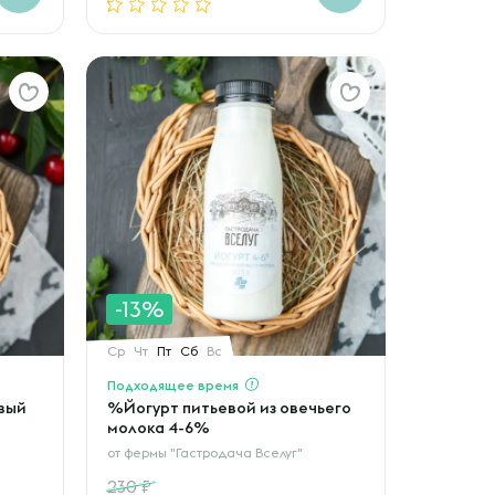
-13%
Ср
Чт
Пт
Сб
Вс
Подходящее время
вый
%Йогурт питьевой из овечьего
молока 4-6%
от
фермы "Гастродача Вселуг"
230