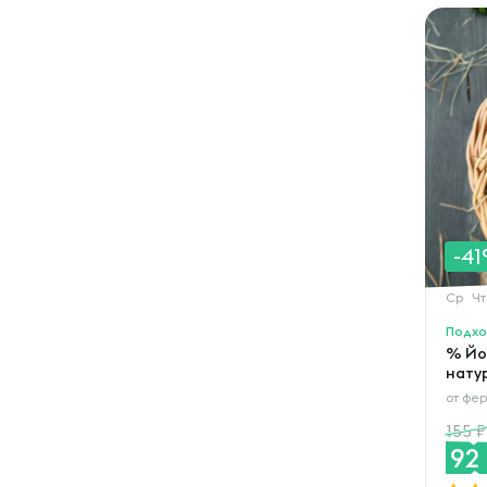
-4
Ср
Чт
Подхо
% Йо
нату
от
фер
155
92