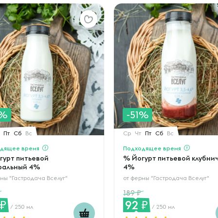
1%
-51%
Пт
Сб
Вс
Ср
Чт
Пт
Сб
Вс
дящее время
Подходящее время
гурт питьевой
% Йогурт питьевой клубни
ральный 4%
4%
мы "Гастродача Вселуг"
от
фермы "Гастродача Вселуг"
189
92
/ 250 мл
/ 250 мл