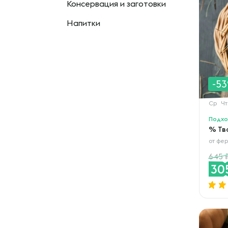
Консервация и заготовки
Напитки
-5
Ср
Чт
Подхо
% Тв
от
фер
645
30