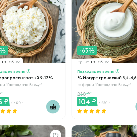
3%
-63%
Пт
Сб
Вс
Ср
Чт
Пт
Сб
Вс
дящее время
Подходящее время
орог рассыпчатый 9-12%
% Йогурт греческий 3,4-4,
мы "Гастродача Вселуг"
от
фермы "Гастродача Вселуг"
280
5
104
/ 400 г
/ 250 г