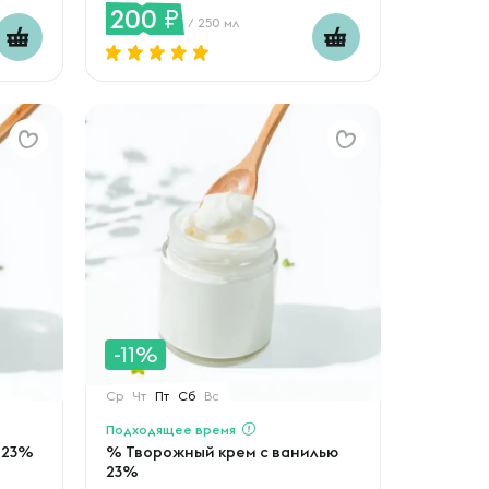
200
/ 250 мл
-11%
Ср
Чт
Пт
Сб
Вс
Подходящее время
 23%
% Творожный крем с ванилью
23%