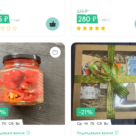
315
5
280
/ 1 шт
/ 180 г
0%
-21%
Пт
Сб
Вс
Ср
Чт
Пт
Сб
Вс
дящее время
Подходящее время