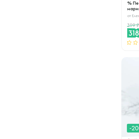
% Пе
мари
от
Еле
399
31
-2