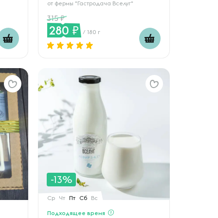
от
фермы "Гастродача Вселуг"
315
280
/ 180 г
-13%
Ср
Чт
Пт
Сб
Вс
Подходящее время