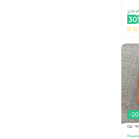
379
30
-2
Ср
Чт
Подхо