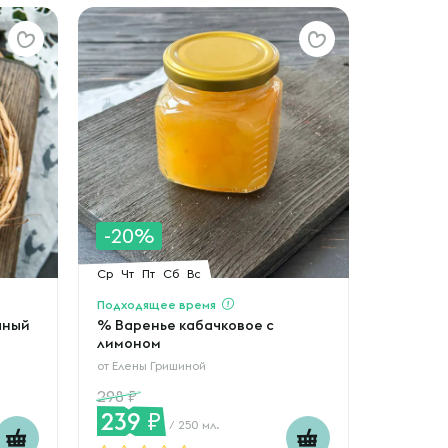
-20%
Ср
Чт
Пт
Сб
Вс
Подходящее время
чный
% Варенье кабачковое с
лимоном
от
Елены Гришиной
298
239
/ 250 мл.