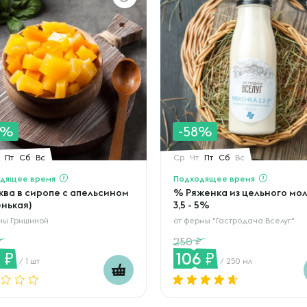
0%
-58%
Пт
Сб
Вс
Ср
Чт
Пт
Сб
Вс
дящее время
Подходящее время
ква в сиропе с апельсином
% Ряженка из цельного мо
енькая)
3,5 - 5%
ны Гришиной
от
фермы "Гастродача Вселуг"
250
3
106
/ 1 шт
/ 250 мл