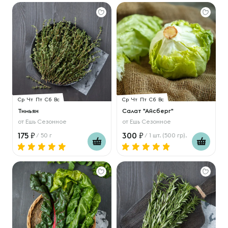
Ср
Чт
Пт
Сб
Вс
Ср
Чт
Пт
Сб
Вс
Тимьян
Салат "Айсберг"
от
Ешь Сезонное
от
Ешь Сезонное
175
300
/ 50 г
/ 1 шт. (500 гр).