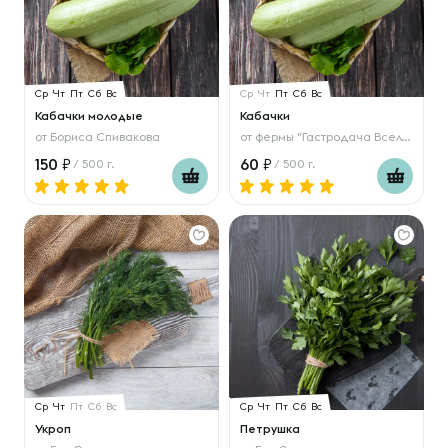
Ср
Чт
Пт
Сб
Вс
Ср
Чт
Пт
Сб
Вс
Кабачки молодые
Кабачки
от
Бориса Спивакова
от
фермы "Гастродача Вселуг"
150
60
/ 500 г.
/ 500 г.
Ср
Чт
Пт
Сб
Вс
Ср
Чт
Пт
Сб
Вс
Укроп
Петрушка