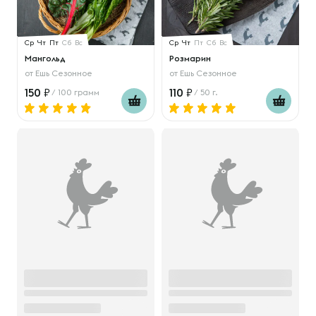
Ср
Чт
Пт
Сб
Вс
Ср
Чт
Пт
Сб
Вс
Мангольд
Розмарин
от
Ешь Сезонное
от
Ешь Сезонное
150
110
/ 100 грамм
/ 50 г.