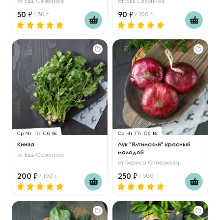
от
Ешь Сезонное
от
Ешь Сезонное
50
90
/ 50 г
/ 100 г.
Ср
Чт
Пт
Сб
Вс
Ср
Чт
Пт
Сб
Вс
Кинза
Лук "Ялтинский" красный
молодой
от
Ешь Сезонное
от
Бориса Спивакова
200
250
/ 100 г.
/ 500 г.