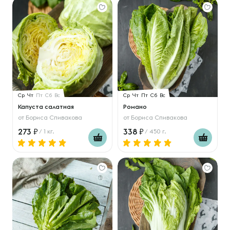
Ср
Чт
Пт
Сб
Вс
Ср
Чт
Пт
Сб
Вс
Капуста салатная
Романо
от
Бориса Спивакова
от
Бориса Спивакова
273
338
/ 1 кг.
/ 450 г.