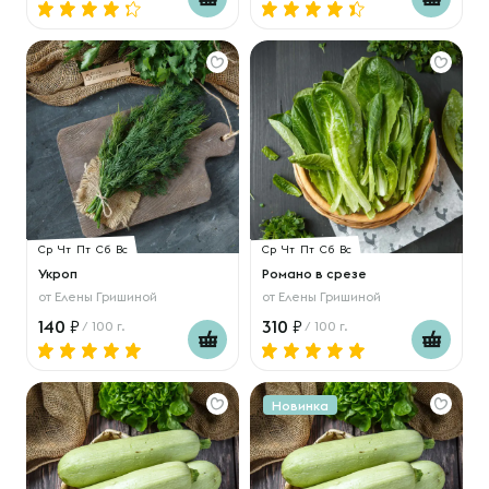
Ср
Чт
Пт
Сб
Вс
Ср
Чт
Пт
Сб
Вс
Укроп
Романо в срезе
от
Елены Гришиной
от
Елены Гришиной
140
310
/ 100 г.
/ 100 г.
Новинка