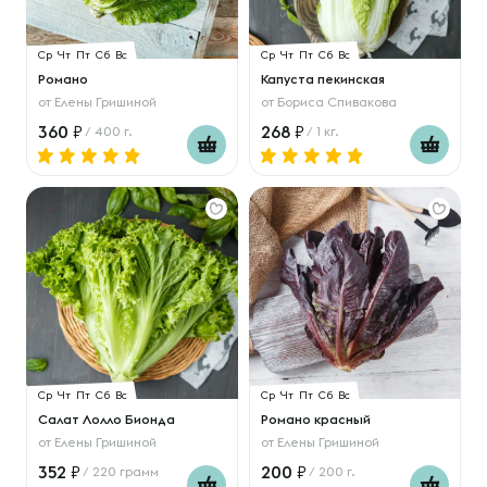
Ср
Чт
Пт
Сб
Вс
Ср
Чт
Пт
Сб
Вс
Романо
Капуста пекинская
от
Елены Гришиной
от
Бориса Спивакова
360
268
/ 400 г.
/ 1 кг.
Ср
Чт
Пт
Сб
Вс
Ср
Чт
Пт
Сб
Вс
Салат Лолло Бионда
Романо красный
от
Елены Гришиной
от
Елены Гришиной
352
200
/ 220 грамм
/ 200 г.