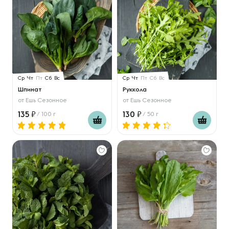
Ср
Чт
Пт
Сб
Вс
Ср
Чт
Пт
Сб
Вс
Шпинат
Руккола
от
Ешь Сезонное
от
Ешь Сезонное
135
130
/ 100 г
/ 50 г