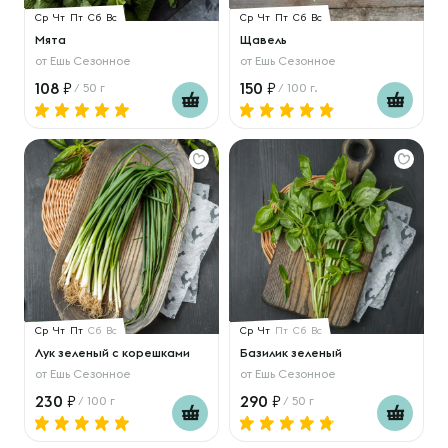
Ср
Чт
Пт
Сб
Вс
Ср
Чт
Пт
Сб
Вс
Мята
Щавель
от
Ешь Сезонное
от
Ешь Сезонное
108
150
/ 50 г
/ 100 г.
Ср
Чт
Пт
Сб
Вс
Ср
Чт
Пт
Сб
Вс
Лук зеленый с корешками
Базилик зеленый
от
Ешь Сезонное
от
Ешь Сезонное
230
290
/ 100 г
/ 50 г