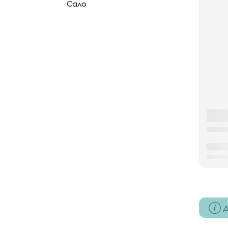
Сало
Д