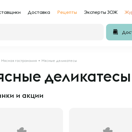
ставщики
Доставка
Рецепты
Эксперты ЗОЖ
Жу
Дост
Мясная гастрономия
Мясные деликатесы
ясные деликатесы
нки и акции