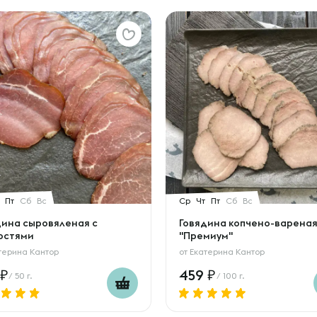
Пт
Сб
Вс
Ср
Чт
Пт
Сб
Вс
дина сыровяленая с
Говядина копчено-варена
остями
"Премиум"
терина Кантор
от
Екатерина Кантор
459
/ 50 г.
/ 100 г.