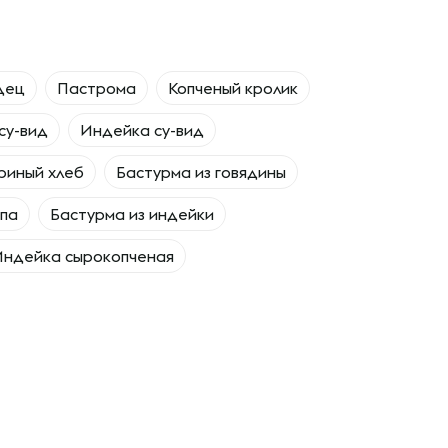
дец
Пастрома
Копченый кролик
су-вид
Индейка су-вид
риный хлеб
Бастурма из говядины
па
Бастурма из индейки
Индейка сырокопченая