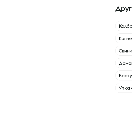
Друг
Колба
Копче
Свини
Домаш
Басту
Утка 