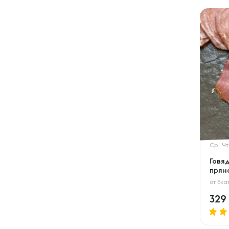
Ср
Чт
Говя
прян
от
Ека
329