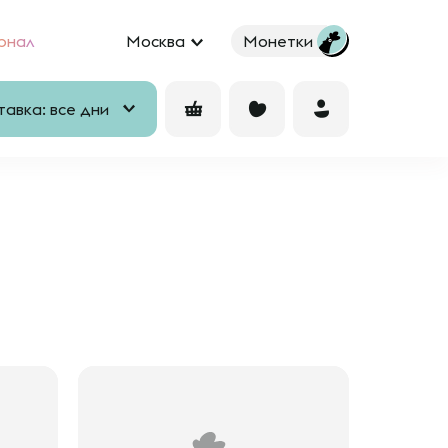
рнал
Москва
Монетки
авка: все дни