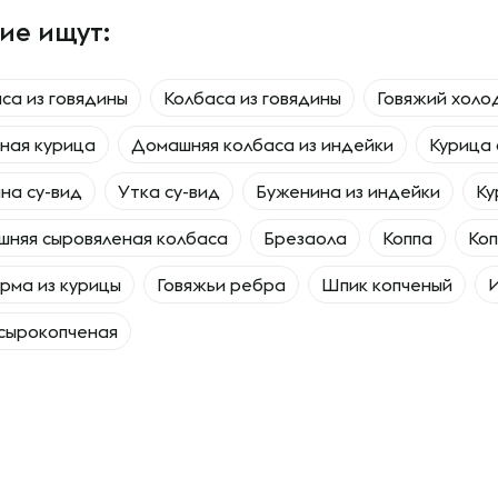
ие ищут:
са из говядины
Колбаса из говядины
Говяжий холо
ная курица
Домашняя колбаса из индейки
Курица 
на су-вид
Утка су-вид
Буженина из индейки
Ку
няя сыровяленая колбаса
Брезаола
Коппа
Коп
рма из курицы
Говяжьи ребра
Шпик копченый
сырокопченая