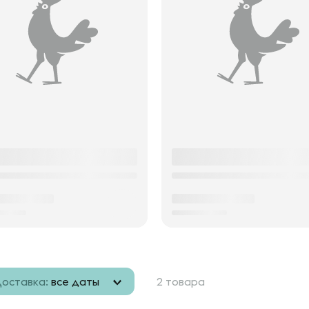
оставка:
все даты
2 товара