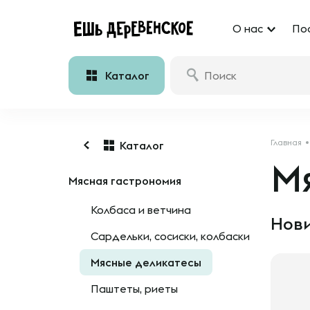
О нас
По
Каталог
Главная
Каталог
М
Мясная гастрономия
Колбаса и ветчина
Нови
Сардельки, сосиски, колбаски
Мясные деликатесы
Паштеты, риеты