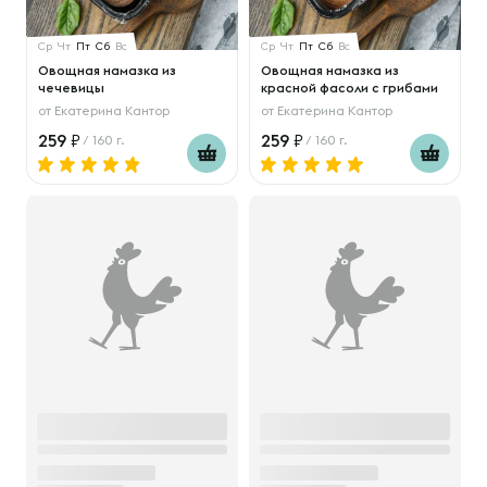
Ср
Чт
Пт
Сб
Вс
Ср
Чт
Пт
Сб
Вс
Овощная намазка из
Овощная намазка из
чечевицы
красной фасоли с грибами
от
Екатерина Кантор
от
Екатерина Кантор
259
259
/ 160 г.
/ 160 г.