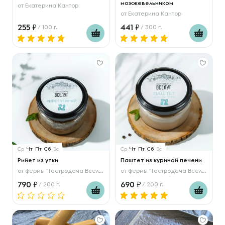
можжевельником
от
Екатерина Кантор
от
Екатерина Кантор
255
441
/ 100 г.
/ 300 г.
Ср
Чт
Пт
Сб
Вс
Ср
Чт
Пт
Сб
Вс
Рийет из утки
Паштет из куриной печени
от
фермы "Гастродача Вселуг"
от
фермы "Гастродача Вселуг"
790
690
/ 200 г.
/ 200 г.