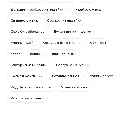
Домашняя колбаса из индейки
Индейка су-вид
Свинина су-вид
Сосиски из индейки
Сало бутербродное
Буженина из индейки
Куриный хлеб
Бастурма из говядины
Брезаола
Коппа
Коппа
Шпик копченый
Бастурма из индейки
Бастурма из курицы
Смалец домашний
Ветчина свиная
Говяжьи ребра
Индейка сырокопченая
Утиная колбаса
Утка сырокопченая