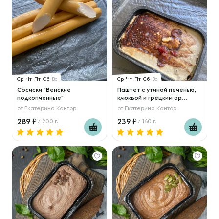
Ср
Чт
Пт
Сб
Вс
Ср
Чт
Пт
Сб
Вс
Сосиски "Венские
Паштет с утиной печенью,
подкопченные"
клюквой и грецким ор...
от
Екатерина Кантор
от
Екатерина Кантор
289
239
/ 200 г.
/ 160 г.