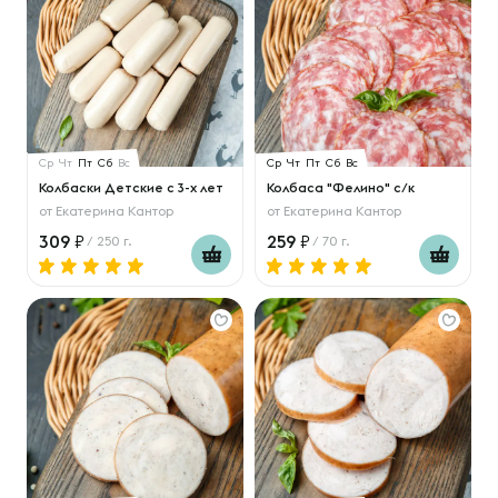
Ср
Чт
Пт
Сб
Вс
Ср
Чт
Пт
Сб
Вс
Колбаски Детские с 3-х лет
Колбаса "Фелино" с/к
от
Екатерина Кантор
от
Екатерина Кантор
309
259
/ 250 г.
/ 70 г.