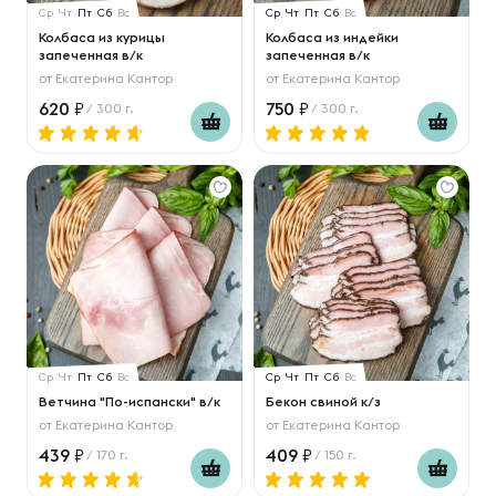
Ср
Чт
Пт
Сб
Вс
Ср
Чт
Пт
Сб
Вс
Колбаса из курицы
Колбаса из индейки
запеченная в/к
запеченная в/к
от
Екатерина Кантор
от
Екатерина Кантор
620
750
/ 300 г.
/ 300 г.
Ср
Чт
Пт
Сб
Вс
Ср
Чт
Пт
Сб
Вс
Ветчина "По-испански" в/к
Бекон свиной к/з
от
Екатерина Кантор
от
Екатерина Кантор
439
409
/ 170 г.
/ 150 г.