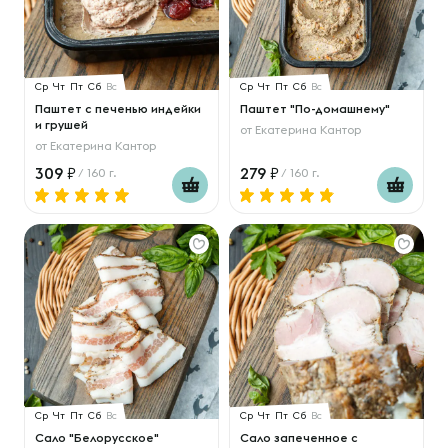
Ср
Чт
Пт
Сб
Вс
Ср
Чт
Пт
Сб
Вс
Паштет с печенью индейки
Паштет "По-домашнему"
и грушей
от
Екатерина Кантор
от
Екатерина Кантор
309
279
/ 160 г.
/ 160 г.
Ср
Чт
Пт
Сб
Вс
Ср
Чт
Пт
Сб
Вс
Сало "Белорусское"
Сало запеченное с