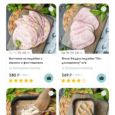
Ср
Чт
Пт
Сб
Вс
Ср
Чт
Пт
Сб
Вс
Ветчина из индейки с
Филе бедра индейки "По-
языком и фисташками
домашнему" к/в
от
Екатерина Кантор
от
Екатерина Кантор
380
369
/ 150 г.
/ 100 г.