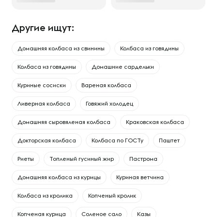
Другие ищут:
Домашняя колбаса из свинины
Колбаса из говядины
Колбаса из говядины
Домашние сардельки
Куриные сосиски
Вареная колбаса
Ливерная колбаса
Говяжий холодец
Домашняя сыровяленая колбаса
Краковская колбаса
Докторская колбаса
Колбаса по ГОСТу
Паштет
Риеты
Топленый гусиный жир
Пастрома
Домашняя колбаса из курицы
Куриная ветчина
Колбаса из кролика
Копченый кролик
Копченая курица
Соленое сало
Казы