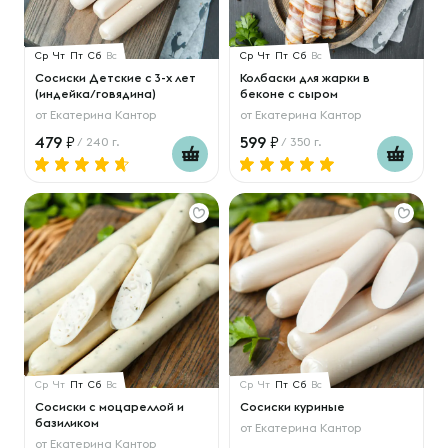
Ср
Чт
Пт
Сб
Вс
Ср
Чт
Пт
Сб
Вс
Сосиски Детские с 3-х лет
Колбаски для жарки в
(индейка/говядина)
беконе с сыром
от
Екатерина Кантор
от
Екатерина Кантор
479
599
/ 240 г.
/ 350 г.
Ср
Чт
Пт
Сб
Вс
Ср
Чт
Пт
Сб
Вс
Сосиски с моцареллой и
Сосиски куриные
базиликом
от
Екатерина Кантор
от
Екатерина Кантор