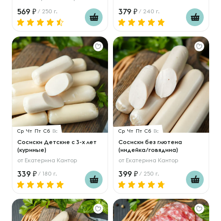
569
379
/ 250 г.
/ 240 г.
Ср
Чт
Пт
Сб
Вс
Ср
Чт
Пт
Сб
Вс
Сосиски Детские с 3-х лет
Сосиски без глютена
(куриные)
(индейка/говядина)
от
Екатерина Кантор
от
Екатерина Кантор
339
399
/ 180 г.
/ 250 г.