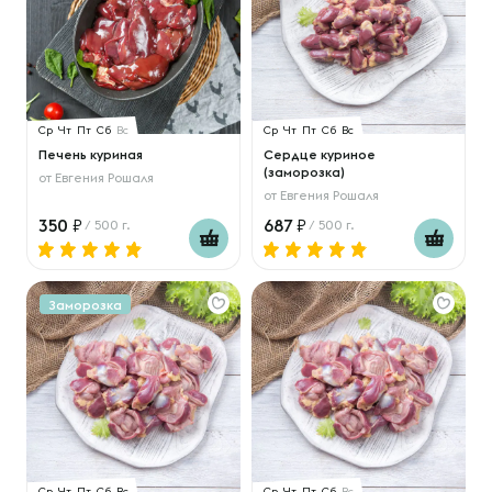
Ср
Чт
Пт
Сб
Вс
Ср
Чт
Пт
Сб
Вс
Печень куриная
Сердце куриное
(заморозка)
от
Евгения Рошаля
от
Евгения Рошаля
350
687
/ 500 г.
/ 500 г.
Заморозка
Ср
Чт
Пт
Сб
Вс
Ср
Чт
Пт
Сб
Вс