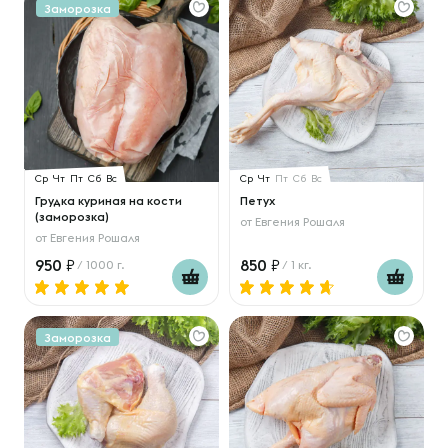
Заморозка
Ср
Чт
Пт
Сб
Вс
Ср
Чт
Пт
Сб
Вс
Грудка куриная на кости
Петух
(заморозка)
от
Евгения Рошаля
от
Евгения Рошаля
950
850
/ 1000 г.
/ 1 кг.
Заморозка