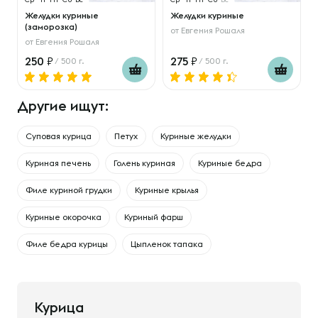
Желудки куриные
Желудки куриные
(заморозка)
от
Евгения Рошаля
от
Евгения Рошаля
250
275
/ 500 г.
/ 500 г.
Другие ищут:
Суповая курица
Петух
Куриные желудки
Куриная печень
Голень куриная
Куриные бедра
Филе куриной грудки
Куриные крылья
Куриные окорочка
Куриный фарш
Филе бедра курицы
Цыпленок тапака
Курица