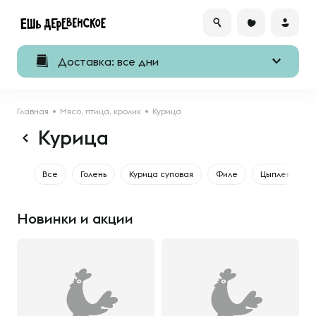
Доставка: все дни
Главная
Мясо, птица, кролик
Курица
Курица
Все
Голень
Курица суповая
Филе
Цыпленок
Новинки и акции