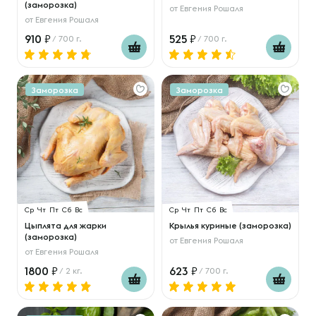
(заморозка)
от
Евгения Рошаля
от
Евгения Рошаля
910
525
/ 700 г.
/ 700 г.
Заморозка
Заморозка
Ср
Чт
Пт
Сб
Вс
Ср
Чт
Пт
Сб
Вс
Цыплята для жарки
Крылья куриные (заморозка)
(заморозка)
от
Евгения Рошаля
от
Евгения Рошаля
1800
623
/ 2 кг.
/ 700 г.