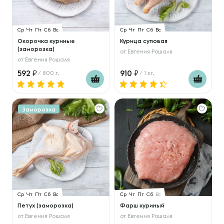
Ср
Чт
Пт
Сб
Вс
Ср
Чт
Пт
Сб
Вс
Окорочка куриные
Курица суповая
(заморозка)
от
Евгения Рошаля
от
Евгения Рошаля
592
910
/ 800 г.
/ 1 кг.
Заморозка
Ср
Чт
Пт
Сб
Вс
Ср
Чт
Пт
Сб
Вс
Петух (заморозка)
Фарш куриный
от
Евгения Рошаля
от
Евгения Рошаля