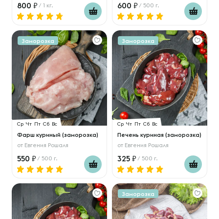
800
600
/ 1 кг.
/ 500 г.
Заморозка
Заморозка
Ср
Чт
Пт
Сб
Вс
Ср
Чт
Пт
Сб
Вс
Фарш куриный (заморозка)
Печень куриная (заморозка)
от
Евгения Рошаля
от
Евгения Рошаля
550
325
/ 500 г.
/ 500 г.
Заморозка