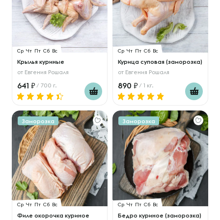
Ср
Чт
Пт
Сб
Вс
Ср
Чт
Пт
Сб
Вс
Крылья куриные
Курица суповая (заморозка)
от
Евгения Рошаля
от
Евгения Рошаля
641
890
/ 700 г.
/ 1 кг.
Заморозка
Заморозка
Ср
Чт
Пт
Сб
Вс
Ср
Чт
Пт
Сб
Вс
Филе окорочка куриное
Бедро куриное (заморозка)