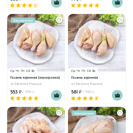
Заморозка
Ср
Чт
Пт
Сб
Вс
Ср
Чт
Пт
Сб
Вс
Голень куриная (заморозка)
Голень куриная
от
Евгения Рошаля
от
Евгения Рошаля
553
581
/ 700 г.
/ 700 г.
Заморозка