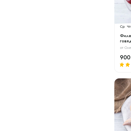
Ср
Чт
Филе
говя
от
Оле
90