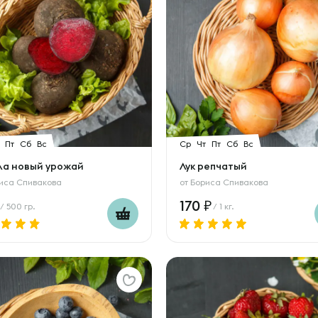
Пт
Сб
Вс
Ср
Чт
Пт
Сб
Вс
ла новый урожай
Лук репчатый
иса Спивакова
от
Бориса Спивакова
170
/ 500 гр.
/ 1 кг.