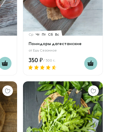
Ср
Чт
Пт
Сб
Вс
Помидоры дагестанские
от
Ешь Сезонное
350
/ 500 г.