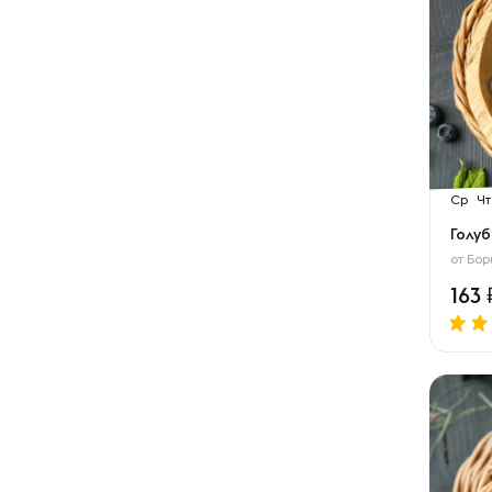
Ср
Чт
Голу
от
Бор
163