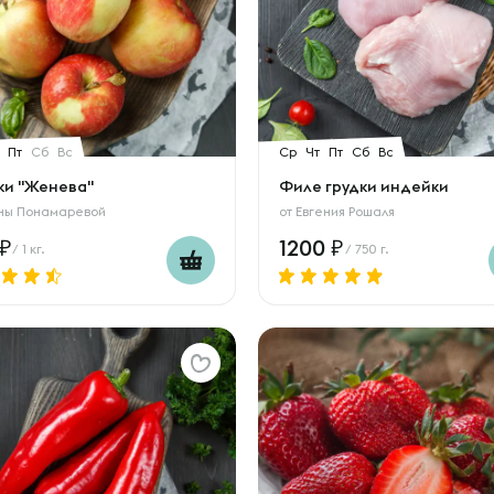
Пт
Сб
Вс
Ср
Чт
Пт
Сб
Вс
ки "Женева"
Филе грудки индейки
ны Понамаревой
от
Евгения Рошаля
1200
/ 1 кг.
/ 750 г.