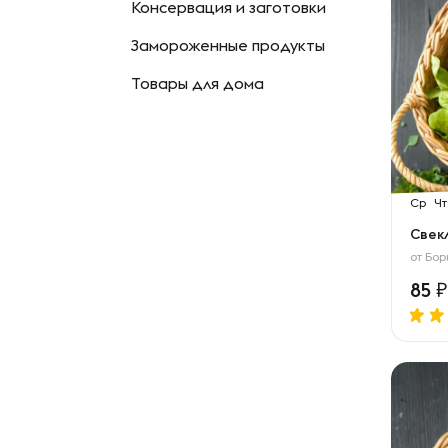
Консервация и заготовки
Замороженные продукты
Товары для дома
Ср
Чт
Свек
от
Бор
85