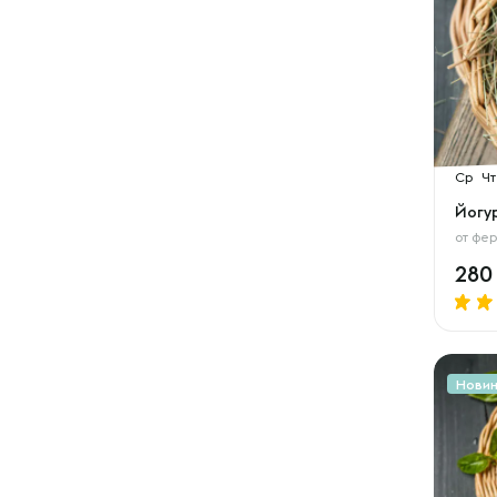
Ср
Чт
Йогур
от
фер
28
Нови