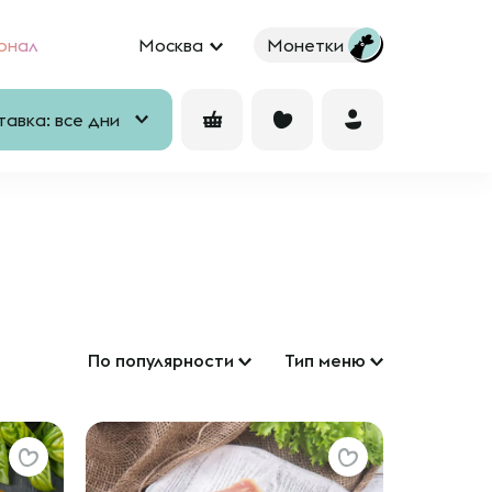
рнал
Москва
Монетки
авка: все дни
По популярности
Тип меню