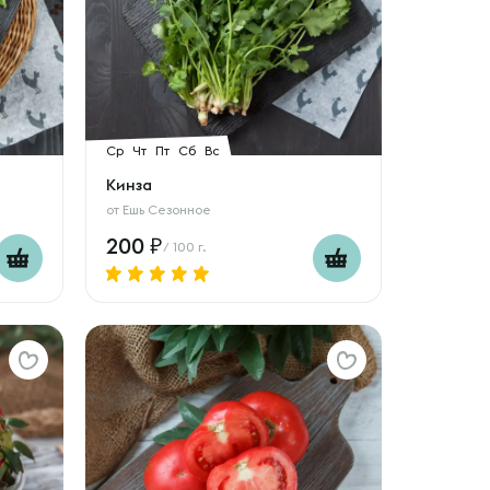
Ср
Чт
Пт
Сб
Вс
Кинза
от
Ешь Сезонное
200
/ 100 г.