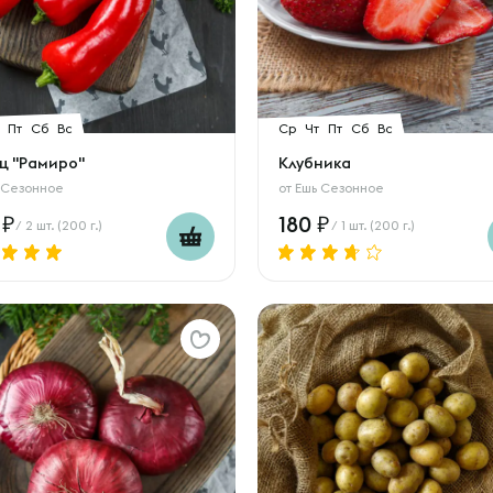
Пт
Сб
Вс
Ср
Чт
Пт
Сб
Вс
ц "Рамиро"
Клубника
 Сезонное
от
Ешь Сезонное
0
180
/ 2 шт. (200 г.)
/ 1 шт. (200 г.)