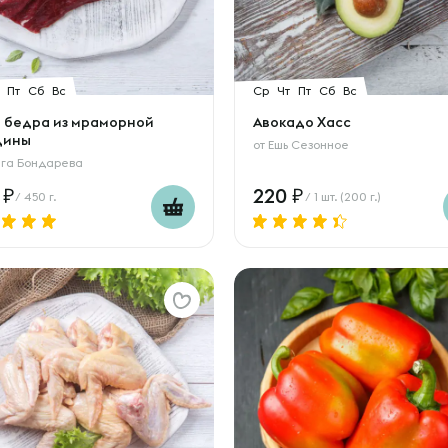
Пт
Сб
Вс
Ср
Чт
Пт
Сб
Вс
 бедра из мраморной
Авокадо Хасс
дины
от
Ешь Сезонное
га Бондарева
0
220
/ 450 г.
/ 1 шт. (200 г.)