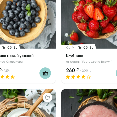
Пт
Сб
Вс
Ср
Чт
Пт
Сб
Вс
бика новый урожай
Клубника
иса Спивакова
от
фермы "Гастродача Вселуг"
260
/ 125 г.
/ 200 г.