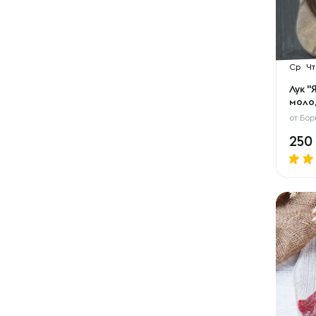
Ср
Чт
Лук 
моло
от
Бор
250