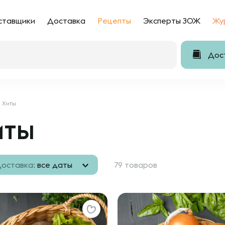
ставщики
Доставка
Рецепты
Эксперты ЗОЖ
Жу
Дост
Хиты
иты
оставка:
все даты
79 товаров