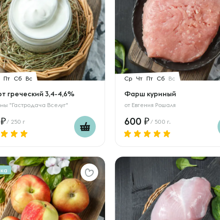
Пт
Сб
Вс
Ср
Чт
Пт
Сб
Вс
т греческий 3,4-4,6%
Фарш куриный
мы "Гастродача Вселуг"
от
Евгения Рошаля
0
600
/ 250 г
/ 500 г.
нка