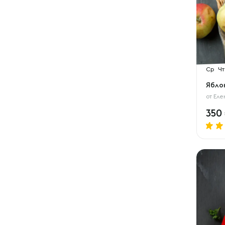
Ср
Чт
Ябло
от
Еле
350