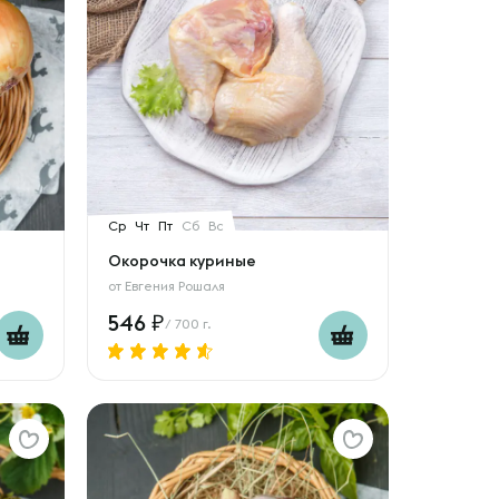
Ср
Чт
Пт
Сб
Вс
Окорочка куриные
от
Евгения Рошаля
546
/ 700 г.