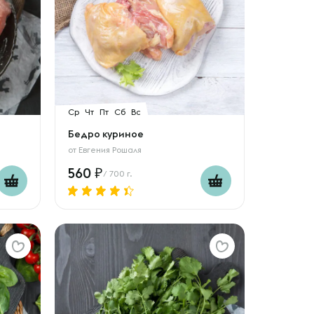
Ср
Чт
Пт
Сб
Вс
Бедро куриное
от
Евгения Рошаля
560
/ 700 г.