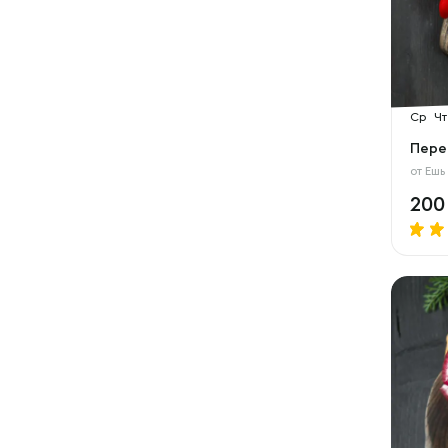
Ср
Чт
Пере
от
Ешь
20