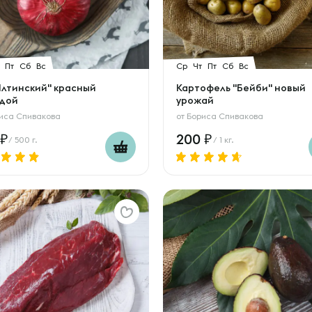
Пт
Сб
Вс
Ср
Чт
Пт
Сб
Вс
"Ялтинский" красный
Картофель "Бейби" новый
дой
урожай
иса Спивакова
от
Бориса Спивакова
200
/ 500 г.
/ 1 кг.