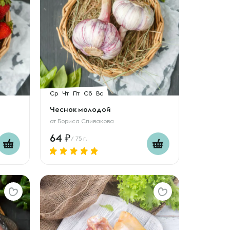
Ср
Чт
Пт
Сб
Вс
Чеснок молодой
от
Бориса Спивакова
64
/ 75 г.