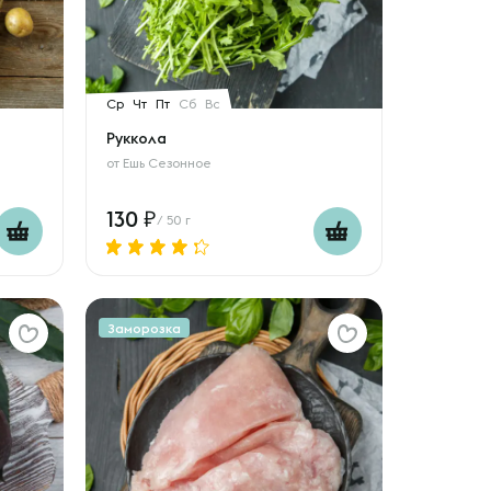
Ср
Чт
Пт
Сб
Вс
Руккола
от
Ешь Сезонное
130
/ 50 г
Заморозка