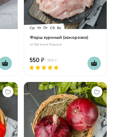
Ср
Чт
Пт
Сб
Вс
Фарш куриный (заморозка)
от
Евгения Рошаля
550
/ 500 г.