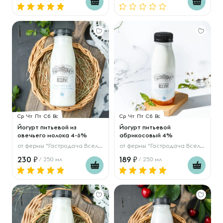
Ср
Чт
Пт
Сб
Вс
Ср
Чт
Пт
Сб
Вс
Йогурт питьевой из
Йогурт питьевой
овечьего молока 4-6%
абрикосовый 4%
от
фермы "Гастродача Вселуг"
от
фермы "Гастродача Вселуг"
230
189
/ 250 мл
/ 250 мл