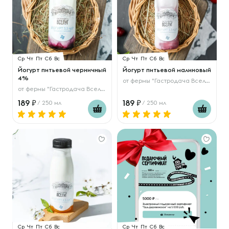
Ср
Чт
Пт
Сб
Вс
Ср
Чт
Пт
Сб
Вс
Йогурт питьевой черничный
Йогурт питьевой малиновый
4%
от
фермы "Гастродача Вселуг"
от
фермы "Гастродача Вселуг"
189
189
/ 250 мл
/ 250 мл
Ср
Чт
Пт
Сб
Вс
Ср
Чт
Пт
Сб
Вс