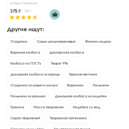
от
Ешь Сезонное
375
/ 125 г
Другие ищут:
Сгущенка
Сушки цельнозерновые
Финики меджул
Вареная колбаса
Докторская колбаса
Колбаса по ГОСТу
Творог 9%
Домашняя колбаса из курицы
Куриная ветчина
Сгущенка из козьего молока
Вареники
Пельмени
Пельмени из кролика
Домашняя колбаса из индейки
Гранола
Масса творожная
Индейка су-вид
Сырок творожный
Творожная запеканка
Сосиски из индейки
Замороженная пицца