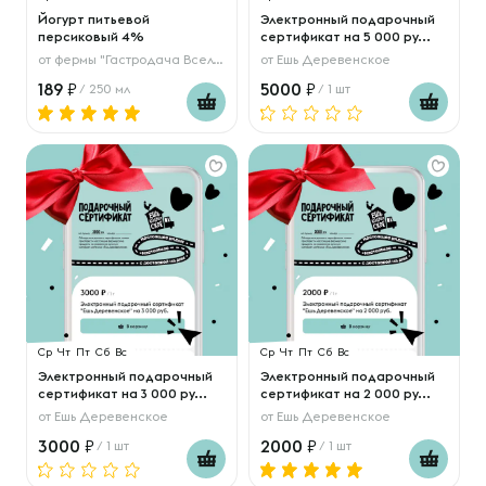
Йогурт питьевой
Электронный подарочный
персиковый 4%
сертификат на 5 000 ру...
от
фермы "Гастродача Вселуг"
от
Ешь Деревенское
189
5000
/ 250 мл
/ 1 шт
Ср
Чт
Пт
Сб
Вс
Ср
Чт
Пт
Сб
Вс
Электронный подарочный
Электронный подарочный
сертификат на 3 000 ру...
сертификат на 2 000 ру...
от
Ешь Деревенское
от
Ешь Деревенское
3000
2000
/ 1 шт
/ 1 шт