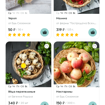
Ср
Чт
Пт
Сб
Вс
Ср
Чт
Пт
Сб
Вс
Укроп
Малина
от
Ешь Сезонное
от
фермы "Гастродача Вселуг"
50
319
/ 50 г
/ 125 г.
Ср
Чт
Пт
Сб
Вс
Ср
Чт
Пт
Сб
Вс
Яйца перепелиные
Нектарины
от
Евгения Рошаля
от
Ешь Сезонное
340
150
/ 20 шт
/ 300 г.