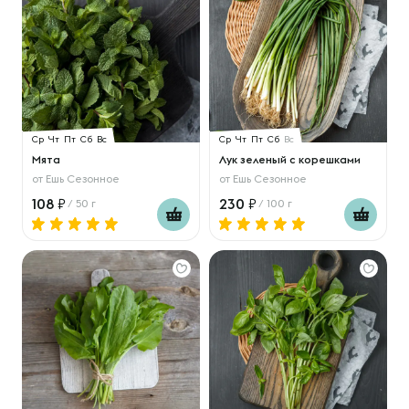
Ср
Чт
Пт
Сб
Вс
Ср
Чт
Пт
Сб
Вс
Мята
Лук зеленый с корешками
от
Ешь Сезонное
от
Ешь Сезонное
108
230
/ 50 г
/ 100 г