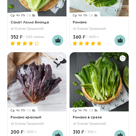
Ср
Чт
Пт
Сб
Вс
Ср
Чт
Пт
Сб
Вс
Салат Лолло Бионда
Романо
от
Елены Гришиной
от
Елены Гришиной
352
360
/ 220 грамм
/ 400 г.
Ср
Чт
Пт
Сб
Вс
Ср
Чт
Пт
Сб
Вс
Романо красный
Романо в срезе
от
Елены Гришиной
от
Елены Гришиной
200
310
/ 200 г.
/ 100 г.