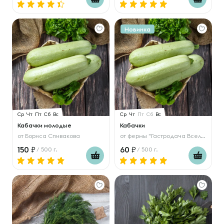
Новинка
Ср
Чт
Пт
Сб
Вс
Ср
Чт
Пт
Сб
Вс
Кабачки молодые
Кабачки
от
Бориса Спивакова
от
фермы "Гастродача Вселуг"
150
60
/ 500 г.
/ 500 г.