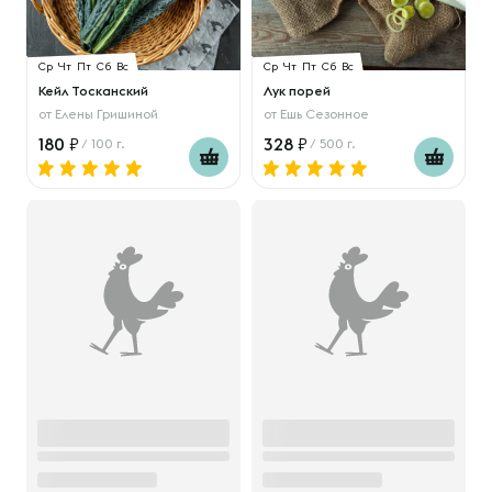
Ср
Чт
Пт
Сб
Вс
Ср
Чт
Пт
Сб
Вс
Кейл Тосканский
Лук порей
от
Елены Гришиной
от
Ешь Сезонное
180
328
/ 100 г.
/ 500 г.