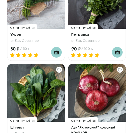
Ср
Чт
Пт
Сб
Вс
Ср
Чт
Пт
Сб
Вс
Укроп
Петрушка
от
Ешь Сезонное
от
Ешь Сезонное
50
90
/ 50 г
/ 100 г.
Ср
Чт
Пт
Сб
Вс
Ср
Чт
Пт
Сб
Вс
Шпинат
Лук "Ялтинский" красный
молодой