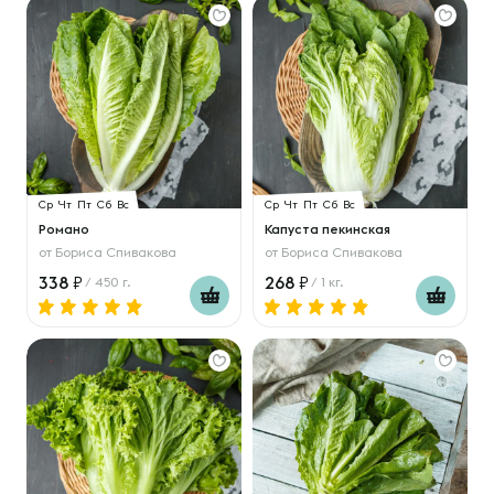
Ср
Чт
Пт
Сб
Вс
Ср
Чт
Пт
Сб
Вс
Романо
Капуста пекинская
от
Бориса Спивакова
от
Бориса Спивакова
338
268
/ 450 г.
/ 1 кг.