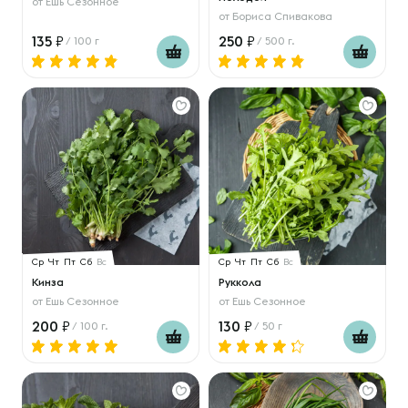
от
Ешь Сезонное
от
Бориса Спивакова
135
250
/ 100 г
/ 500 г.
Ср
Чт
Пт
Сб
Вс
Ср
Чт
Пт
Сб
Вс
Кинза
Руккола
от
Ешь Сезонное
от
Ешь Сезонное
200
130
/ 100 г.
/ 50 г