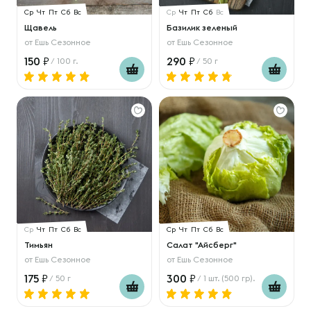
Ср
Чт
Пт
Сб
Вс
Ср
Чт
Пт
Сб
Вс
Щавель
Базилик зеленый
от
Ешь Сезонное
от
Ешь Сезонное
150
290
/ 100 г.
/ 50 г
Ср
Чт
Пт
Сб
Вс
Ср
Чт
Пт
Сб
Вс
Тимьян
Салат "Айсберг"
от
Ешь Сезонное
от
Ешь Сезонное
175
300
/ 50 г
/ 1 шт. (500 гр).