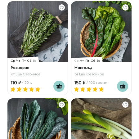
Ср
Чт
Пт
Сб
Вс
Ср
Чт
Пт
Сб
Вс
Розмарин
Мангольд
от
Ешь Сезонное
от
Ешь Сезонное
110
150
/ 50 г.
/ 100 грамм