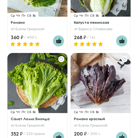
Ср
Чт
Пт
Сб
Вс
Ср
Чт
Пт
Сб
Вс
Романо
Капуста пекинская
от
Елены Гришиной
от
Бориса Спивакова
360
268
/ 400 г.
/ 1 кг.
Ср
Чт
Пт
Сб
Вс
Ср
Чт
Пт
Сб
Вс
Салат Лолло Бионда
Романо красный
от
Елены Гришиной
от
Елены Гришиной
352
200
/ 220 грамм
/ 200 г.