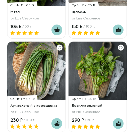
Ср
Чт
Пт
Сб
Вс
Ср
Чт
Пт
Сб
Вс
Мята
Щавель
от
Ешь Сезонное
от
Ешь Сезонное
108
150
/ 50 г
/ 100 г.
Ср
Чт
Пт
Сб
Вс
Ср
Чт
Пт
Сб
Вс
Лук зеленый с корешками
Базилик зеленый
от
Ешь Сезонное
от
Ешь Сезонное
230
290
/ 100 г
/ 50 г