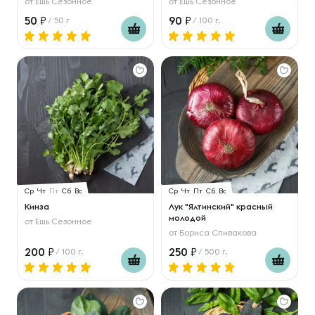
от
Ешь Сезонное
от
Ешь Сезонное
50
90
/ 50 г
/ 100 г.
Ср
Чт
Пт
Сб
Вс
Ср
Чт
Пт
Сб
Вс
Кинза
Лук "Ялтинский" красный
молодой
от
Ешь Сезонное
от
Бориса Спивакова
200
250
/ 100 г.
/ 500 г.