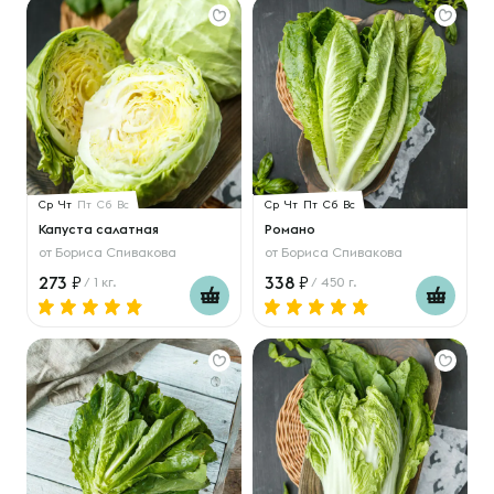
Ср
Чт
Пт
Сб
Вс
Ср
Чт
Пт
Сб
Вс
Капуста салатная
Романо
от
Бориса Спивакова
от
Бориса Спивакова
273
338
/ 1 кг.
/ 450 г.