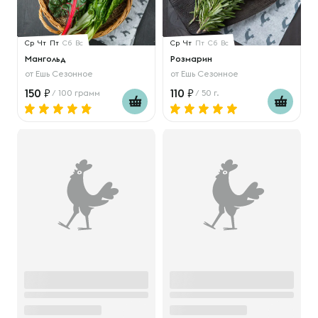
Ср
Чт
Пт
Сб
Вс
Ср
Чт
Пт
Сб
Вс
Мангольд
Розмарин
от
Ешь Сезонное
от
Ешь Сезонное
150
110
/ 100 грамм
/ 50 г.