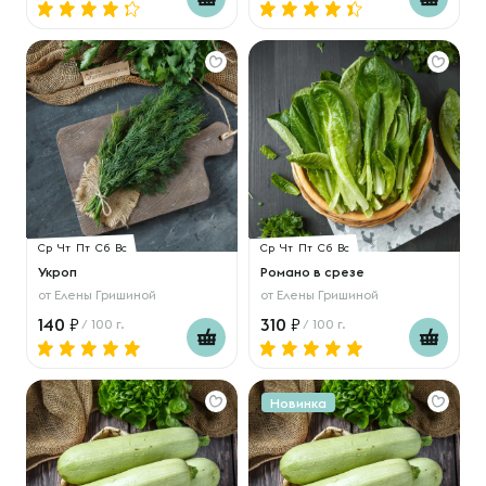
Ср
Чт
Пт
Сб
Вс
Ср
Чт
Пт
Сб
Вс
Укроп
Романо в срезе
от
Елены Гришиной
от
Елены Гришиной
140
310
/ 100 г.
/ 100 г.
Новинка