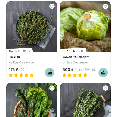
Ср
Чт
Пт
Сб
Вс
Ср
Чт
Пт
Сб
Вс
Тимьян
Салат "Айсберг"
от
Ешь Сезонное
от
Ешь Сезонное
175
300
/ 50 г
/ 1 шт. (500 гр).