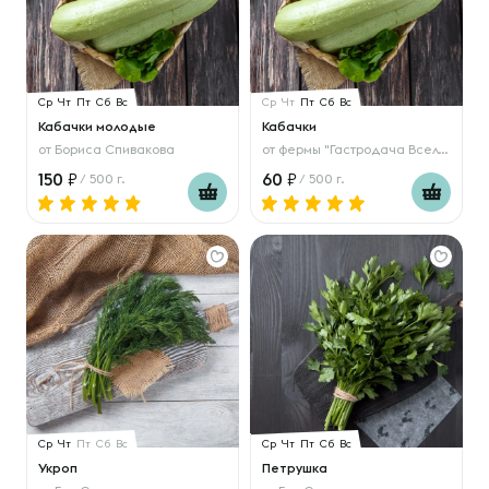
Ср
Чт
Пт
Сб
Вс
Ср
Чт
Пт
Сб
Вс
Кабачки молодые
Кабачки
от
Бориса Спивакова
от
фермы "Гастродача Вселуг"
150
60
/ 500 г.
/ 500 г.
Ср
Чт
Пт
Сб
Вс
Ср
Чт
Пт
Сб
Вс
Укроп
Петрушка