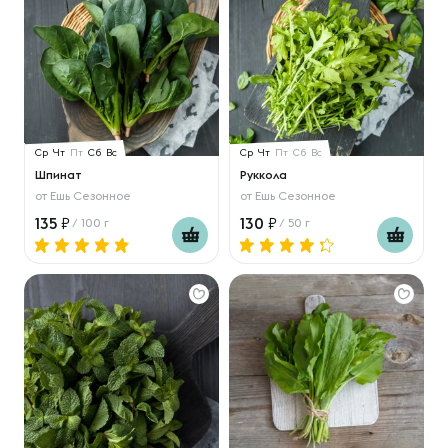
Ср
Чт
Пт
Сб
Вс
Ср
Чт
Пт
Сб
Вс
Шпинат
Руккола
от
Ешь Сезонное
от
Ешь Сезонное
135
130
/ 100 г
/ 50 г