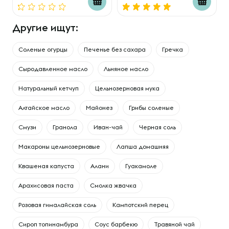
Другие ищут:
Соленые огурцы
Печенье без сахара
Гречка
Сыродавленное масло
Льняное масло
Натуральный кетчуп
Цельнозерновая мука
Алтайское масло
Майонез
Грибы соленые
Смузи
Гранола
Иван-чай
Черная соль
Макароны цельнозерновые
Лапша домашняя
Квашеная капуста
Алани
Гуакамоле
Арахисовая паста
Смолка жвачка
Розовая гималайская соль
Кампотский перец
Сироп топинамбура
Соус барбекю
Травяной чай