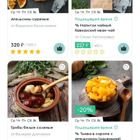
Ср
Чт
Пт
Сб
Вс
Ср
Чт
Пт
Сб
Вс
Апельсины сушеные
Подходящее время
% Напиток чайный
от
Варшама Баласаняна
Кавказский иван-чай
от
Семьи Лесниковых
320
227
/ 100 г.
/ 40 г.
-20%
Ср
Чт
Пт
Сб
Вс
Ср
Чт
Пт
Сб
Вс
Грибы белые соленые
Подходящее время
% Тыква в сиропе с
от
Валерия Донченко
апельсином (маленькая)