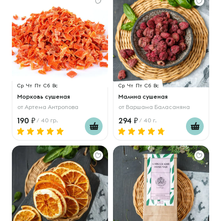
Ср
Чт
Пт
Сб
Вс
Ср
Чт
Пт
Сб
Вс
Морковь сушеная
Малина сушеная
от
Артема Антропова
от
Варшама Баласаняна
190
294
/ 40 гр.
/ 40 г.