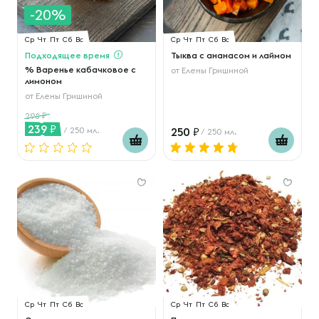
-20%
Ср
Чт
Пт
Сб
Вс
Ср
Чт
Пт
Сб
Вс
Подходящее время
Тыква с ананасом и лаймом
% Варенье кабачковое с
от
Елены Гришиной
лимоном
от
Елены Гришиной
298
239
/ 250 мл.
250
/ 250 мл.
Ср
Чт
Пт
Сб
Вс
Ср
Чт
Пт
Сб
Вс