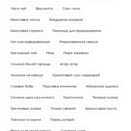
Чага чай
Брускетта
Соус-чили
Кокосовые чипсы
Воздушная кукуруза
Кокосовая стружка
Пшеница для проращивания
Нут консервированный
Маринованная свекла
Гречишный чай
Маш
Пюре ежевики
Семена белой горчицы
Агар-агар
Зеленая чечевица
Гранатовый соус наршараб
Соевые бобы
Перловка ячменная
Абхазская аджика
Семена льна масличного
Кантуччини
Ржаные хлопья
Гречневые хлопья
Тимьян свежий
Арахисовая паста
Ткемали из алычи
Перец острый
Мука из зеленой гречки
Сушеная дыня