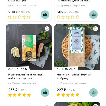
Соль экстра
Приправа для шашлыка
от
Артема Антропова
от
Артема Антропова
200
309
/ 550 гр.
/ 220 гр.
Ср
Чт
Пт
Сб
Вс
Ср
Чт
Пт
Сб
Вс
Напиток чайный Мятный
Напиток чайный Горный
чай с цитрусами
чабрец
от
Семьи Лесниковых
от
Семьи Лесниковых
235
227
/ 40 г.
/ 40 г.