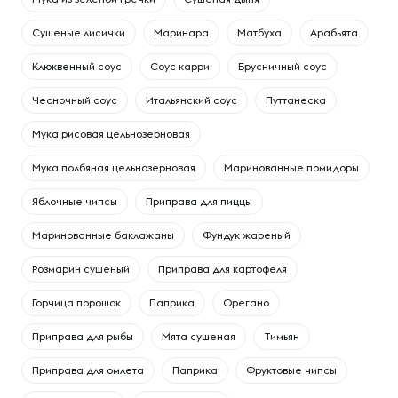
Сушеные лисички
Маринара
Матбуха
Арабьята
Клюквенный соус
Соус карри
Брусничный соус
Чесночный соус
Итальянский соус
Путтанеска
Мука рисовая цельнозерновая
Мука полбяная цельнозерновая
Маринованные помидоры
Яблочные чипсы
Приправа для пиццы
Маринованные баклажаны
Фундук жареный
Розмарин сушеный
Приправа для картофеля
Горчица порошок
Паприка
Орегано
Приправа для рыбы
Мята сушеная
Тимьян
Приправа для омлета
Паприка
Фруктовые чипсы