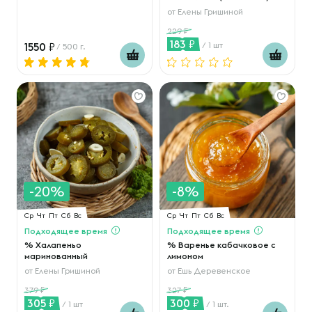
от
Елены Гришиной
229
183
1550
/ 1 шт
/ 500 г.
-20%
-8%
Ср
Чт
Пт
Сб
Вс
Ср
Чт
Пт
Сб
Вс
Подходящее время
Подходящее время
% Халапеньо
% Варенье кабачковое с
маринованный
лимоном
от
Елены Гришиной
от
Ешь Деревенское
379
327
305
300
/ 1 шт
/ 1 шт.