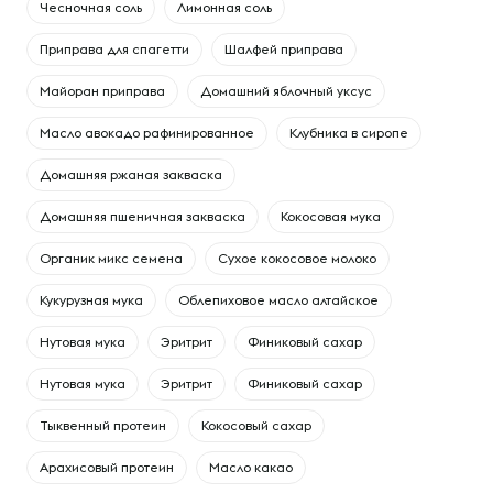
Чесночная соль
Лимонная соль
Приправа для спагетти
Шалфей приправа
Майоран приправа
Домашний яблочный уксус
Масло авокадо рафинированное
Клубника в сиропе
Домашняя ржаная закваска
Домашняя пшеничная закваска
Кокосовая мука
Органик микс семена
Сухое кокосовое молоко
Кукурузная мука
Облепиховое масло алтайское
Нутовая мука
Эритрит
Финиковый сахар
Нутовая мука
Эритрит
Финиковый сахар
Тыквенный протеин
Кокосовый сахар
Арахисовый протеин
Масло какао