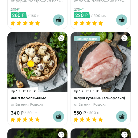
от
фермы "Гастродача Вселуг"
от
фермы "Гастродача Вселуг"
315
275
280
220
/ 180 г
/ 500 мл
Заморозка
Ср
Чт
Пт
Сб
Вс
Ср
Чт
Пт
Сб
Вс
Яйца перепелиные
Фарш куриный (заморозка)
от
Евгения Рошаля
от
Евгения Рошаля
340
550
/ 20 шт
/ 500 г.