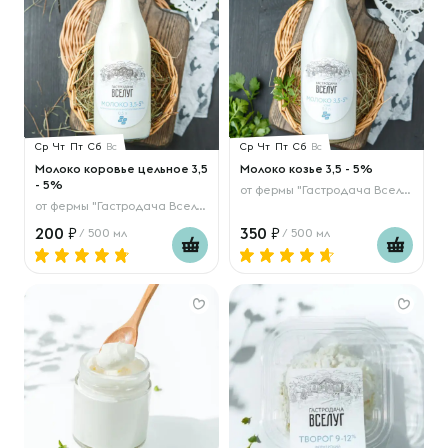
Ср
Чт
Пт
Сб
Вс
Ср
Чт
Пт
Сб
Вс
Молоко коровье цельное 3,5
Молоко козье 3,5 - 5%
- 5%
от
фермы "Гастродача Вселуг"
от
фермы "Гастродача Вселуг"
200
350
/ 500 мл
/ 500 мл