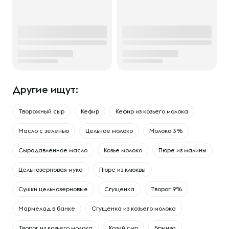
Другие ищут:
Творожный сыр
Кефир
Кефир из козьего молока
Масло с зеленью
Цельное молоко
Молоко 3%
Сыродавленное масло
Козье молоко
Пюре из малины
Цельнозерновая мука
Пюре из клюквы
Сушки цельнозерновые
Сгущенка
Творог 9%
Мармелад в банке
Сгущенка из козьего молока
Творог из козьего молока
Козий сыр
Брынза