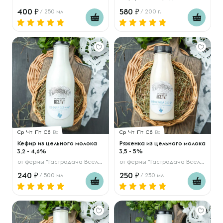
400
580
/ 250 мл
/ 200 г.
Ср
Чт
Пт
Сб
Вс
Ср
Чт
Пт
Сб
Вс
Кефир из цельного молока
Ряженка из цельного молока
3,2 - 4,6%
3,5 - 5%
от
фермы "Гастродача Вселуг"
от
фермы "Гастродача Вселуг"
240
250
/ 500 мл
/ 250 мл