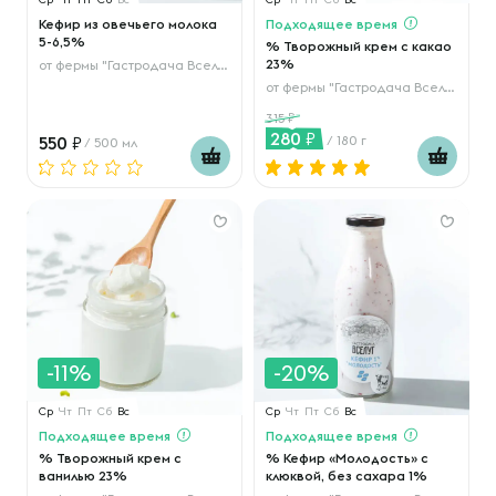
Кефир из овечьего молока
Подходящее время
5-6,5%
% Творожный крем с какао
23%
от
фермы "Гастродача Вселуг"
от
фермы "Гастродача Вселуг"
315
280
550
/ 180 г
/ 500 мл
-11%
-20%
Ср
Чт
Пт
Сб
Вс
Ср
Чт
Пт
Сб
Вс
Подходящее время
Подходящее время
% Творожный крем с
% Кефир «Молодость» с
ванилью 23%
клюквой, без сахара 1%