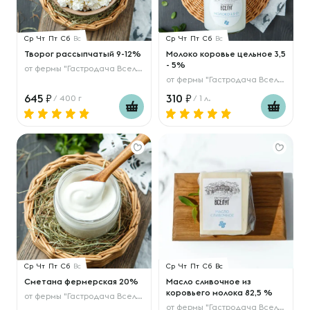
Ср
Чт
Пт
Сб
Вс
Ср
Чт
Пт
Сб
Вс
Творог рассыпчатый 9-12%
Молоко коровье цельное 3,5
- 5%
от
фермы "Гастродача Вселуг"
от
фермы "Гастродача Вселуг"
645
310
/ 400 г
/ 1 л.
Ср
Чт
Пт
Сб
Вс
Ср
Чт
Пт
Сб
Вс
Сметана фермерская 20%
Масло сливочное из
коровьего молока 82,5 %
от
фермы "Гастродача Вселуг"
от
фермы "Гастродача Вселуг"