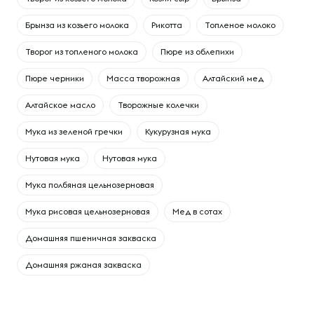
Брынза из козьего молока
Рикотта
Топленое молоко
Творог из топленого молока
Пюре из облепихи
Пюре черники
Масса творожная
Алтайский мед
Алтайское масло
Творожные колечки
Мука из зеленой гречки
Кукурузная мука
Нутовая мука
Нутовая мука
Мука полбяная цельнозерновая
Мука рисовая цельнозерновая
Мед в сотах
Домашняя пшеничная закваска
Домашняя ржаная закваска