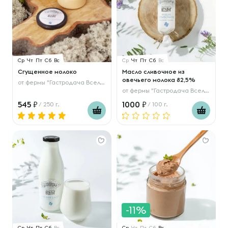
Ср
Чт
Пт
Сб
Вс
Ср
Чт
Пт
Сб
Вс
Сгущенное молоко
Масло сливочное из
овечьего молока 82,5%
от
фермы "Гастродача Вселуг"
от
фермы "Гастродача Вселуг"
545
1000
/ 250 г.
/ 100 г.
-11%
Ср
Чт
Пт
Сб
Вс
Ср
Чт
Пт
Сб
Вс