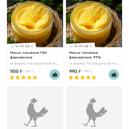
Ср
Чт
Пт
Сб
Вс
Ср
Чт
Пт
Сб
Вс
Масло топлёное ГХИ
Масло топлёное
фермерское
фермерское, 99%
от
фермы "Гастродача Вселуг"
от
фермы "Гастродача Вселуг"
1100
990
/ 160 г.
/ 180 г.