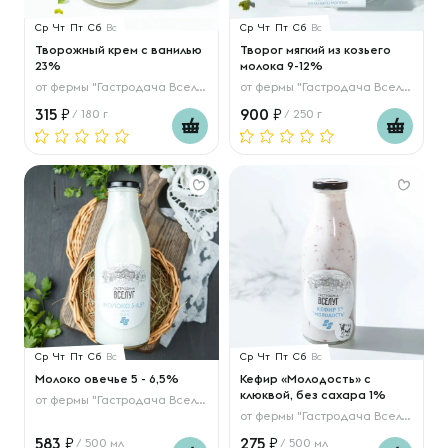
Ср
Чт
Пт
Сб
Вс
Ср
Чт
Пт
Сб
Вс
Творожный крем с ванилью
Творог мягкий из козьего
23%
молока 9-12%
от
фермы "Гастродача Вселуг"
от
фермы "Гастродача Вселуг"
315
900
/ 180 г
/ 250 г
Ср
Чт
Пт
Сб
Вс
Ср
Чт
Пт
Сб
Вс
Молоко овечье 5 - 6,5%
Кефир «Молодость» с
клюквой, без сахара 1%
от
фермы "Гастродача Вселуг"
от
фермы "Гастродача Вселуг"
583
275
/ 500 мл
/ 500 мл