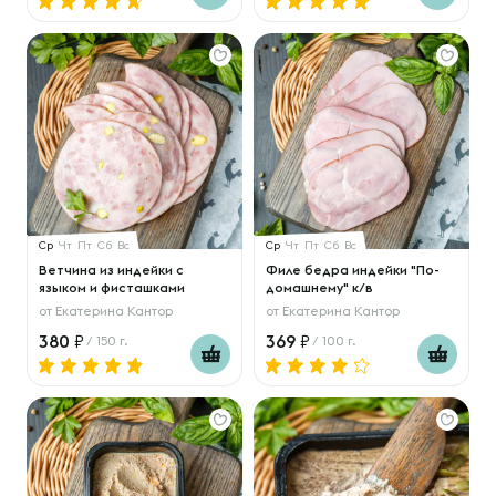
Ср
Чт
Пт
Сб
Вс
Ср
Чт
Пт
Сб
Вс
Ветчина из индейки с
Филе бедра индейки "По-
языком и фисташками
домашнему" к/в
от
Екатерина Кантор
от
Екатерина Кантор
380
369
/ 150 г.
/ 100 г.