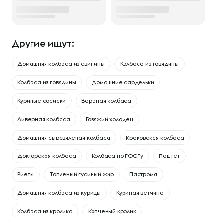
Другие ищут:
Домашняя колбаса из свинины
Колбаса из говядины
Колбаса из говядины
Домашние сардельки
Куриные сосиски
Вареная колбаса
Ливерная колбаса
Говяжий холодец
Домашняя сыровяленая колбаса
Краковская колбаса
Докторская колбаса
Колбаса по ГОСТу
Паштет
Риеты
Топленый гусиный жир
Пастрома
Домашняя колбаса из курицы
Куриная ветчина
Колбаса из кролика
Копченый кролик