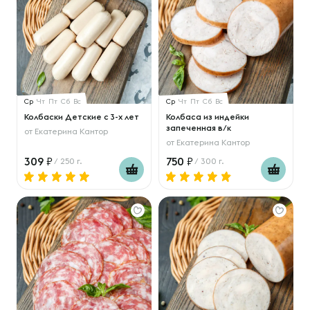
Ср
Чт
Пт
Сб
Вс
Ср
Чт
Пт
Сб
Вс
Колбаски Детские с 3-х лет
Колбаса из индейки
запеченная в/к
от
Екатерина Кантор
от
Екатерина Кантор
309
750
/ 250 г.
/ 300 г.