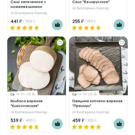
Сало запеченное с
Сало "Белорусское"
можжевельником
от
Екатерина Кантор
от
Екатерина Кантор
441
255
/ 300 г.
/ 100 г.
Ср
Чт
Пт
Сб
Вс
Ср
Чт
Пт
Сб
Вс
Колбаса вареная
Говядина копчено-вареная
"Классическая"
"Премиум"
от
Екатерина Кантор
от
Екатерина Кантор
539
459
/ 400 г.
/ 100 г.