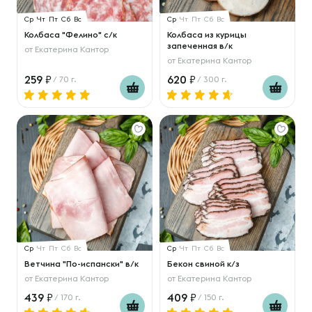
Ср
Чт
Пт
Сб
Вс
Ср
Чт
Пт
Сб
Вс
Колбаса "Фелино" с/к
Колбаса из курицы
запеченная в/к
от
Екатерина Кантор
от
Екатерина Кантор
259
620
/ 70 г.
/ 300 г.
Ср
Чт
Пт
Сб
Вс
Ср
Чт
Пт
Сб
Вс
Ветчина "По-испански" в/к
Бекон свиной к/з
от
Екатерина Кантор
от
Екатерина Кантор
439
409
/ 170 г.
/ 150 г.