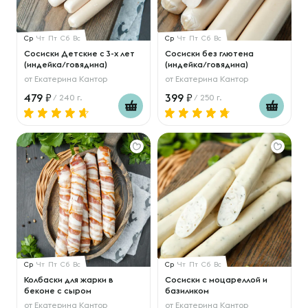
Ср
Чт
Пт
Сб
Вс
Ср
Чт
Пт
Сб
Вс
Сосиски Детские с 3-х лет
Сосиски без глютена
(индейка/говядина)
(индейка/говядина)
от
Екатерина Кантор
от
Екатерина Кантор
479
399
/ 240 г.
/ 250 г.
Ср
Чт
Пт
Сб
Вс
Ср
Чт
Пт
Сб
Вс
Колбаски для жарки в
Сосиски с моцареллой и
беконе с сыром
базиликом
от
Екатерина Кантор
от
Екатерина Кантор