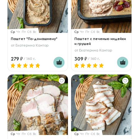
Ср
Чт
Пт
Сб
Вс
Ср
Чт
Пт
Сб
Вс
Паштет "По-домашнему"
Паштет с печенью индейки
и грушей
от
Екатерина Кантор
от
Екатерина Кантор
279
309
/ 160 г.
/ 160 г.
Ср
Чт
Пт
Сб
Вс
Ср
Чт
Пт
Сб
Вс