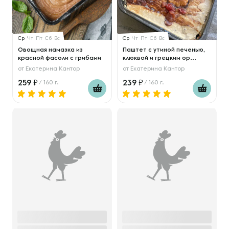
Ср
Чт
Пт
Сб
Вс
Ср
Чт
Пт
Сб
Вс
Овощная намазка из
Паштет с утиной печенью,
красной фасоли с грибами
клюквой и грецким ор...
от
Екатерина Кантор
от
Екатерина Кантор
259
239
/ 160 г.
/ 160 г.