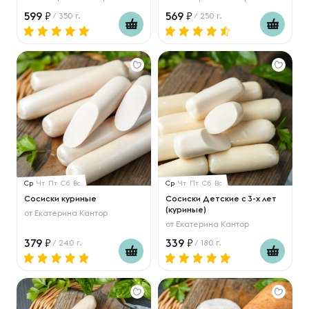
599
569
/ 350 г.
/ 250 г.
Ср
Чт
Пт
Сб
Вс
Ср
Чт
Пт
Сб
Вс
Сосиски куриные
Сосиски Детские с 3-х лет
(куриные)
от
Екатерина Кантор
от
Екатерина Кантор
379
339
/ 240 г.
/ 180 г.