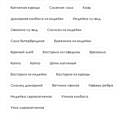
Копченая курица
Соленое сало
Казы
Домашняя колбаса из индейки
Индейка су-вид
Свинина су-вид
Сосиски из индейки
Сало бутербродное
Буженина из индейки
Куриный хлеб
Бастурма из говядины
Брезаола
Коппа
Коппа
Шпик копченый
Бастурма из индейки
Бастурма из курицы
Смалец домашний
Ветчина свиная
Говяжьи ребра
Индейка сырокопченая
Утиная колбаса
Утка сырокопченая