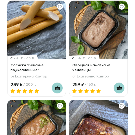
Ср
Чт
Пт
Сб
Вс
Ср
Чт
Пт
Сб
Вс
Сосиски "Венские
Овощная намазка из
подкопченные"
чечевицы
от
Екатерина Кантор
от
Екатерина Кантор
289
259
/ 200 г.
/ 160 г.