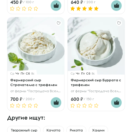
450
640
/ 100 г
/ 200 г
Ср
Чт
Пт
Сб
Вс
Ср
Чт
Пт
Сб
Вс
Фермерский сыр
Фермерский сыр Буррата с
Страчателла с трюфелем
трюфелем
от
фермы "Гастродача Вселуг"
от
фермы "Гастродача Вселуг"
700
600
/ 200 г
/ 150 г
Другие ищут:
Творожный сыр
Качотта
Рикотта
Халуми