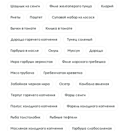
Шашлык из семги
Филе желтоперого тунца
Кларий
Риеты
Паштет
Суповой набор из лосося
Бычки в томате
Килька в томате
Дорадо горячего копчения
Тунец соленый
Горбуша в масле
Омуль
Муксун
Дорадо
Икра горбуши зернистая
Филе морского гребешка
Мясо трубача
Гребенчатая креветка
Забойная черная икра
Осетр
Камбала вяленая
Терпуг горячего копчения
Фарш семги
Палтус холодного копчения
Форель холодного копчения
Рыба толстолобик
Рыбные тефтели
Масляная холодного копчения
Горбуша слабосоленая