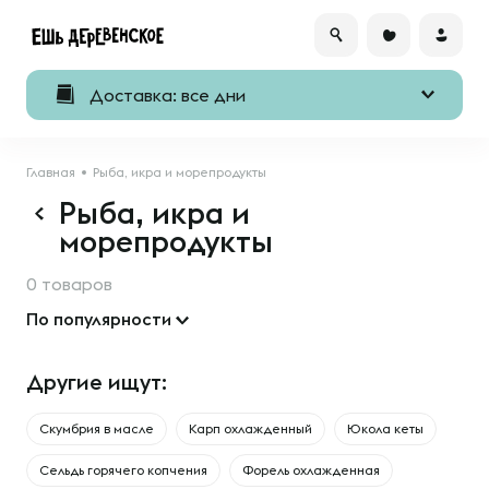
Доставка: все дни
Главная
Рыба, икра и морепродукты
Рыба, икра и
морепродукты
0 товаров
По популярности
Другие ищут:
Скумбрия в масле
Карп охлажденный
Юкола кеты
Сельдь горячего копчения
Форель охлажденная