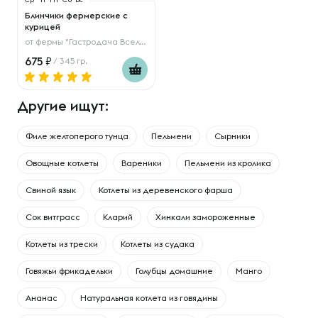
Блинчики фермерские с
курицей
от
фермы "Гастродача Вселуг"
675
/ 345 гр.
Другие ищут:
Филе желтоперого тунца
Пельмени
Сырники
Овощные котлеты
Вареники
Пельмени из кролика
Свиной язык
Котлеты из деревенского фарша
Сок витграсс
Кларий
Хинкали замороженные
Котлеты из трески
Котлеты из судака
Говяжьи фрикадельки
Голубцы домашние
Манго
Ананас
Натуральная котлета из говядины