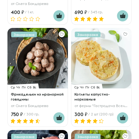
от
Олега Бондарева
400
690
/ 1 кг.
/ 345 гр.
Заморозка
Заморозка
Ср
Чт
Пт
Сб
Вс
Ср
Чт
Пт
Сб
Вс
Фрикадельки из мраморной
Котлеты капустно-
говядины
морковные
от
Олега Бондарева
от
фермы "Гастродача Вселуг"
750
300
/ 300 гр.
/ 2 шт (200 гр)
Заморозка
Заморозка