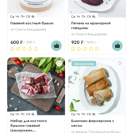
Ср
Чт
Пт
Сб
Вс
Ср
Чт
Пт
Сб
Вс
Говяжий костный бульон
Печень из мраморной
говядины
от
Олега Бондарева
от
Олега Бондарева
600
920
/ 350 г.
/ 500 г.
Заморозка
Ср
Чт
Пт
Сб
Вс
Ср
Чт
Пт
Сб
Вс
Набор для костного
Блинчики фермерские с
бульона говяжий
мясом
(заморожен...
от
фермы "Гастродача Вселуг"