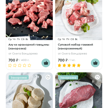
Ср
Чт
Пт
Сб
Вс
Ср
Чт
Пт
Сб
Вс
Азу из мраморной говядины
Суповой набор говяжий
(заморозка)
(замороженный)
от
Олега Бондарева
от
Олега Бондарева
700
700
/ 400 г.
/ 1 кг.
Заморозка
Заморозка