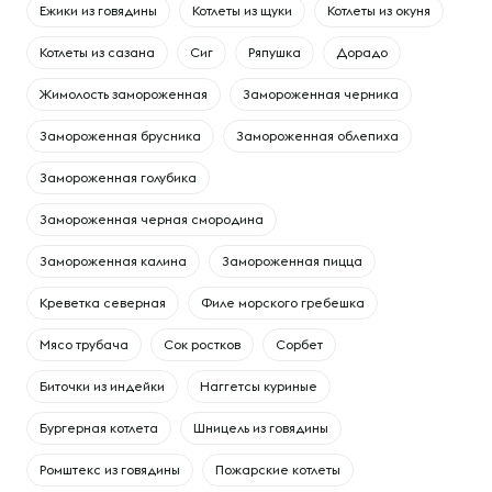
Ежики из говядины
Котлеты из щуки
Котлеты из окуня
Котлеты из сазана
Сиг
Ряпушка
Дорадо
Жимолость замороженная
Замороженная черника
Замороженная брусника
Замороженная облепиха
Замороженная голубика
Замороженная черная смородина
Замороженная калина
Замороженная пицца
Креветка северная
Филе морского гребешка
Мясо трубача
Сок ростков
Сорбет
Биточки из индейки
Наггетсы куриные
Бургерная котлета
Шницель из говядины
Ромштекс из говядины
Пожарские котлеты