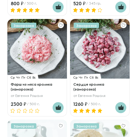
800
520
/ 500 г.
/ 345 гр.
Заморозка
Заморозка
Ср
Чт
Пт
Сб
Вс
Ср
Чт
Пт
Сб
Вс
Фарш из мяса кролика
Сердце кролика
(заморозка)
(заморозка)
от
Евгения Рошаля
от
Евгения Рошаля
2300
1260
/ 500 г.
/ 500 г.
Заморозка
Заморозка