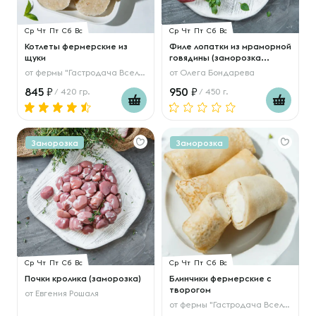
Ср
Чт
Пт
Сб
Вс
Ср
Чт
Пт
Сб
Вс
Котлеты фермерские из
Филе лопатки из мраморной
щуки
говядины (заморозка...
от
фермы "Гастродача Вселуг"
от
Олега Бондарева
845
950
/ 420 гр.
/ 450 г.
Заморозка
Заморозка
Ср
Чт
Пт
Сб
Вс
Ср
Чт
Пт
Сб
Вс
Почки кролика (заморозка)
Блинчики фермерские с
творогом
от
Евгения Рошаля
от
фермы "Гастродача Вселуг"