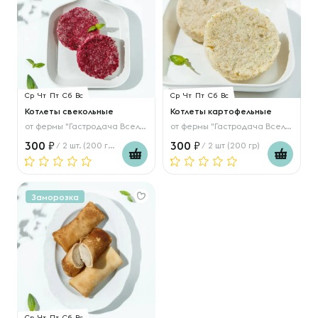
Ср
Чт
Пт
Сб
Вс
Ср
Чт
Пт
Сб
Вс
Котлеты свекольные
Котлеты картофельные
от
фермы "Гастродача Вселуг"
от
фермы "Гастродача Вселуг"
300
300
/ 2 шт. (200 гр.)
/ 2 шт (200 гр)
Заморозка
Ср
Чт
Пт
Сб
Вс