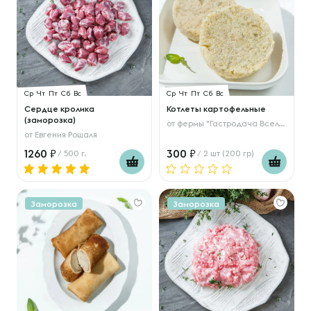
Ср
Чт
Пт
Сб
Вс
Ср
Чт
Пт
Сб
Вс
Сердце кролика
Котлеты картофельные
(заморозка)
от
фермы "Гастродача Вселуг"
от
Евгения Рошаля
1260
300
/ 500 г.
/ 2 шт (200 гр)
Заморозка
Заморозка