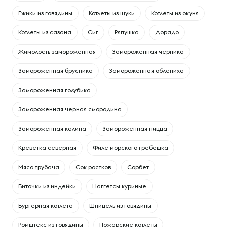
Ежики из говядины
Котлеты из щуки
Котлеты из окуня
Котлеты из сазана
Сиг
Ряпушка
Дорадо
Жимолость замороженная
Замороженная черника
Замороженная брусника
Замороженная облепиха
Замороженная голубика
Замороженная черная смородина
Замороженная калина
Замороженная пицца
Креветка северная
Филе морского гребешка
Мясо трубача
Сок ростков
Сорбет
Биточки из индейки
Наггетсы куриные
Бургерная котлета
Шницель из говядины
Ромштекс из говядины
Пожарские котлеты