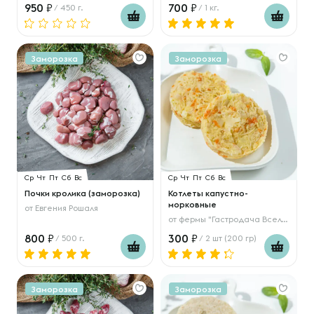
950
700
/ 450 г.
/ 1 кг.
Заморозка
Заморозка
Ср
Чт
Пт
Сб
Вс
Ср
Чт
Пт
Сб
Вс
Почки кролика (заморозка)
Котлеты капустно-
морковные
от
Евгения Рошаля
от
фермы "Гастродача Вселуг"
800
300
/ 500 г.
/ 2 шт (200 гр)
Заморозка
Заморозка