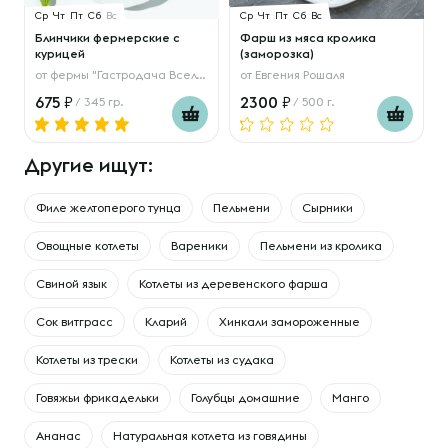
Ср
Чт
Пт
Сб
Вс
Ср
Чт
Пт
Сб
Вс
Блинчики фермерские с
Фарш из мяса кролика
курицей
(заморозка)
от
фермы "Гастродача Вселуг"
от
Евгения Рошаля
675
2300
/ 345 гр.
/ 500 г.
Другие ищут:
Филе желтоперого тунца
Пельмени
Сырники
Овощные котлеты
Вареники
Пельмени из кролика
Свиной язык
Котлеты из деревенского фарша
Сок витграсс
Кларий
Хинкали замороженные
Котлеты из трески
Котлеты из судака
Говяжьи фрикадельки
Голубцы домашние
Манго
Ананас
Натуральная котлета из говядины