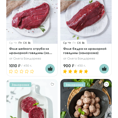
Ср
Чт
Пт
Сб
Вс
Ср
Чт
Пт
Сб
Вс
Филе шейного отруба из
Филе бедра из мраморной
мраморной говядины (за...
говядины (заморозка)
от
Олега Бондарева
от
Олега Бондарева
1010
900
/ 450 г.
/ 450 г.
Заморозка
Заморозка