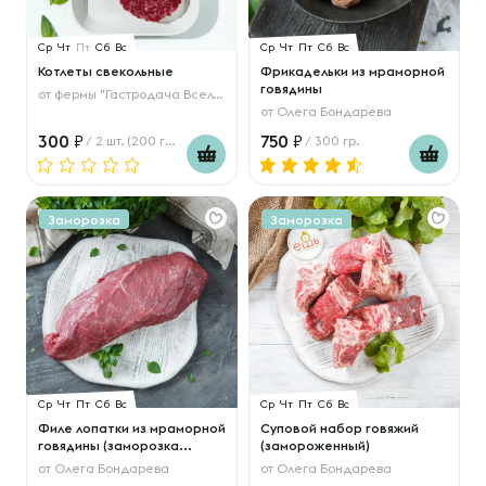
Ср
Чт
Пт
Сб
Вс
Ср
Чт
Пт
Сб
Вс
Котлеты свекольные
Фрикадельки из мраморной
говядины
от
фермы "Гастродача Вселуг"
от
Олега Бондарева
300
750
/ 2 шт. (200 гр.)
/ 300 гр.
Заморозка
Заморозка
Ср
Чт
Пт
Сб
Вс
Ср
Чт
Пт
Сб
Вс
Филе лопатки из мраморной
Суповой набор говяжий
говядины (заморозка...
(замороженный)
от
Олега Бондарева
от
Олега Бондарева