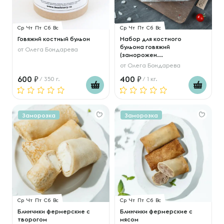
Ср
Чт
Пт
Сб
Вс
Ср
Чт
Пт
Сб
Вс
Говяжий костный бульон
Набор для костного
бульона говяжий
от
Олега Бондарева
(заморожен...
от
Олега Бондарева
600
400
/ 350 г.
/ 1 кг.
Заморозка
Заморозка
Ср
Чт
Пт
Сб
Вс
Ср
Чт
Пт
Сб
Вс
Блинчики фермерские с
Блинчики фермерские с
творогом
мясом