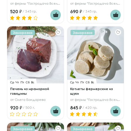
от
фермы "Гастродача Вселуг"
от
фермы "Гастродача Вселуг"
520
690
/ 345 гр.
/ 345 гр.
Заморозка
Заморозка
Ср
Чт
Пт
Сб
Вс
Ср
Чт
Пт
Сб
Вс
Печень из мраморной
Котлеты фермерские из
говядины
щуки
от
Олега Бондарева
от
фермы "Гастродача Вселуг"
920
845
/ 500 г.
/ 420 гр.
Заморозка
Заморозка