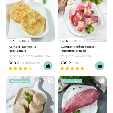
Ср
Чт
Пт
Сб
Вс
Ср
Чт
Пт
Сб
Вс
Котлеты капустно-
Суповой набор говяжий
морковные
(замороженный)
от
фермы "Гастродача Вселуг"
от
Олега Бондарева
300
700
/ 2 шт (200 гр)
/ 1 кг.
Заморозка
Заморозка