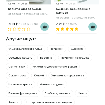
Ср
Чт
Пт
Сб
Вс
Ср
Чт
Пт
Сб
Вс
Котлеты картофельные
Блинчики фермерские с
курицей
от
фермы "Гастродача Вселуг"
от
фермы "Гастродача Вселуг"
300
675
/ 2 шт (200 гр)
/ 345 гр.
Другие ищут:
Филе желтоперого тунца
Пельмени
Сырники
Овощные котлеты
Вареники
Пельмени из кролика
Свиной язык
Котлеты из деревенского фарша
Сок витграсс
Кларий
Хинкали замороженные
Котлеты из трески
Котлеты из судака
Говяжьи фрикадельки
Голубцы домашние
Манго
Ананас
Натуральная котлета из говядины