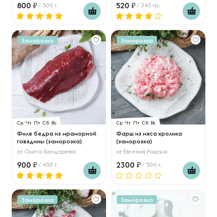
800
520
/ 500 г.
/ 345 гр.
Заморозка
Заморозка
Ср
Чт
Пт
Сб
Вс
Ср
Чт
Пт
Сб
Вс
Филе бедра из мраморной
Фарш из мяса кролика
говядины (заморозка)
(заморозка)
от
Олега Бондарева
от
Евгения Рошаля
900
2300
/ 450 г.
/ 500 г.
Заморозка
Заморозка