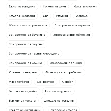
Ежики из говядины
Котлеты из щуки
Котлеты из окуня
Котлеты из сазана
Сиг
Ряпушка
Дорадо
Жимолость замороженная
Замороженная черника
Замороженная брусника
Замороженная облепиха
Замороженная голубика
Замороженная черная смородина
Замороженная калина
Замороженная пицца
Креветка северная
Филе морского гребешка
Мясо трубача
Сок ростков
Сорбет
Биточки из индейки
Наггетсы куриные
Бургерная котлета
Шницель из говядины
Ромштекс из говядины
Пожарские котлеты