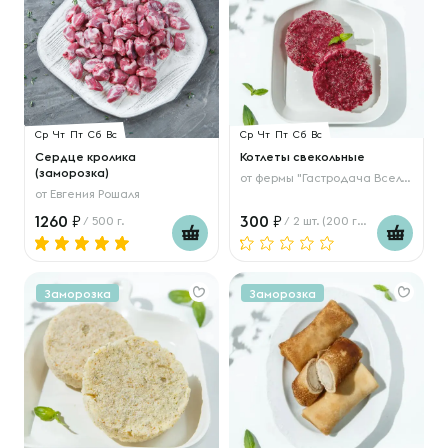
Ср
Чт
Пт
Сб
Вс
Ср
Чт
Пт
Сб
Вс
Сердце кролика
Котлеты свекольные
(заморозка)
от
фермы "Гастродача Вселуг"
от
Евгения Рошаля
1260
300
/ 500 г.
/ 2 шт. (200 гр.)
Заморозка
Заморозка