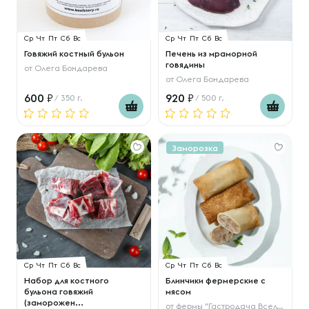
Ср
Чт
Пт
Сб
Вс
Ср
Чт
Пт
Сб
Вс
Говяжий костный бульон
Печень из мраморной
говядины
от
Олега Бондарева
от
Олега Бондарева
600
920
/ 350 г.
/ 500 г.
Заморозка
Ср
Чт
Пт
Сб
Вс
Ср
Чт
Пт
Сб
Вс
Набор для костного
Блинчики фермерские с
бульона говяжий
мясом
(заморожен...
от
фермы "Гастродача Вселуг"