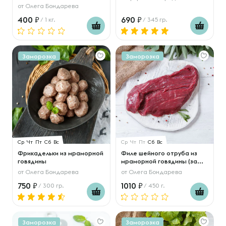
от
Олега Бондарева
400
690
/ 1 кг.
/ 345 гр.
Заморозка
Заморозка
Ср
Чт
Пт
Сб
Вс
Ср
Чт
Пт
Сб
Вс
Фрикадельки из мраморной
Филе шейного отруба из
говядины
мраморной говядины (за...
от
Олега Бондарева
от
Олега Бондарева
750
1010
/ 300 гр.
/ 450 г.
Заморозка
Заморозка