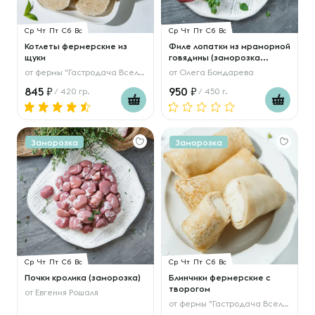
Ср
Чт
Пт
Сб
Вс
Ср
Чт
Пт
Сб
Вс
Котлеты фермерские из
Филе лопатки из мраморной
щуки
говядины (заморозка...
от
фермы "Гастродача Вселуг"
от
Олега Бондарева
845
950
/ 420 гр.
/ 450 г.
Заморозка
Заморозка
Ср
Чт
Пт
Сб
Вс
Ср
Чт
Пт
Сб
Вс
Почки кролика (заморозка)
Блинчики фермерские с
творогом
от
Евгения Рошаля
от
фермы "Гастродача Вселуг"