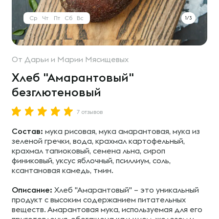
Ср
Чт
Пт
Сб
Вс
1/3
От
Дарьи и Марии Мясищевых
Хлеб "Амарантовый"
безглютеновый
7 отзывов
Состав:
мука рисовая, мука амарантовая, мука из
зеленой гречки, вода, крахмал картофельный,
крахмал тапиоковый, семена льна, сироп
финиковый, уксус яблочный, псиллиум, соль,
ксантановая камедь, тмин.
Описание:
Хлеб "Амарантовый" – это уникальный
продукт с высоким содержанием питательных
веществ. Амарантовая мука, используемая для его