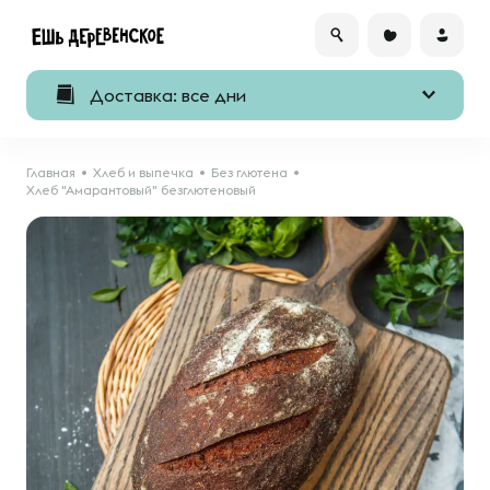
Доставка: все дни
Главная
Хлеб и выпечка
Без глютена
Хлеб "Амарантовый" безглютеновый