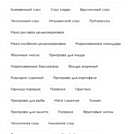
Клюквенный соус
Соус карри
Брусничный соус
Чесночный соус
Итальянский соус
Путтанеска
Мука рисовая цельнозерновая
Мука полбяная цельнозерновая
Маринованные помидоры
Яблочные чипсы
Приправа для пиццы
Маринованные баклажаны
Фундук жареный
Розмарин сушеный
Приправа для картофеля
Горчица порошок
Паприка
Орегано
Приправа для рыбы
Мята сушеная
Тимьян
Приправа для омлета
Паприка
Фруктовые чипсы
Чесночная соль
Лимонная соль