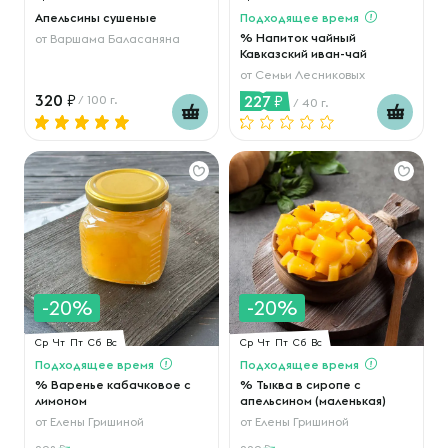
Апельсины сушеные
Подходящее время
% Напиток чайный
от
Варшама Баласаняна
Кавказский иван-чай
от
Семьи Лесниковых
320
227
/ 100 г.
/ 40 г.
-20%
-20%
Ср
Чт
Пт
Сб
Вс
Ср
Чт
Пт
Сб
Вс
Подходящее время
Подходящее время
% Варенье кабачковое с
% Тыква в сиропе с
лимоном
апельсином (маленькая)
от
Елены Гришиной
от
Елены Гришиной