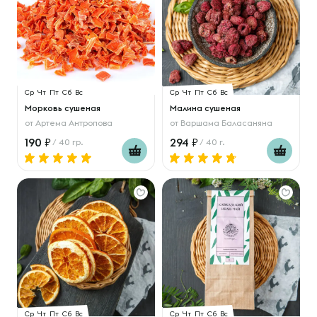
Ср
Чт
Пт
Сб
Вс
Ср
Чт
Пт
Сб
Вс
Морковь сушеная
Малина сушеная
от
Артема Антропова
от
Варшама Баласаняна
190
294
/ 40 гр.
/ 40 г.
Ср
Чт
Пт
Сб
Вс
Ср
Чт
Пт
Сб
Вс