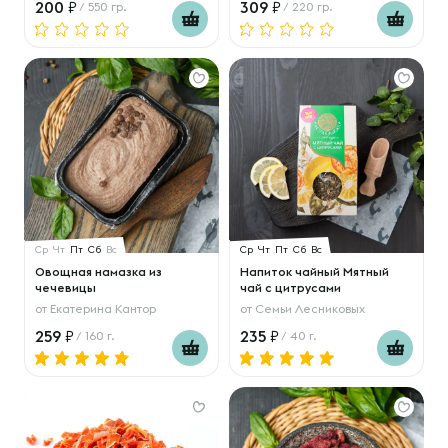
200
309
/ 550 гр.
/ 220 гр.
Ср
Чт
Пт
Сб
Вс
Ср
Чт
Пт
Сб
Вс
Овощная намазка из
Напиток чайный Мятный
чечевицы
чай с цитрусами
от
Екатерина Кантор
от
Семьи Лесниковых
259
235
/ 160 г.
/ 40 г.