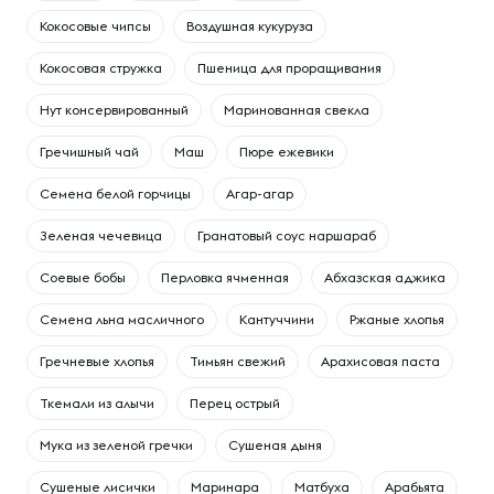
Кокосовые чипсы
Воздушная кукуруза
Кокосовая стружка
Пшеница для проращивания
Нут консервированный
Маринованная свекла
Гречишный чай
Маш
Пюре ежевики
Семена белой горчицы
Агар-агар
Зеленая чечевица
Гранатовый соус наршараб
Соевые бобы
Перловка ячменная
Абхазская аджика
Семена льна масличного
Кантуччини
Ржаные хлопья
Гречневые хлопья
Тимьян свежий
Арахисовая паста
Ткемали из алычи
Перец острый
Мука из зеленой гречки
Сушеная дыня
Сушеные лисички
Маринара
Матбуха
Арабьята