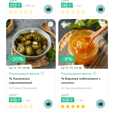
298
229
239
183
/ 250 мл.
/ 1 шт
-20%
-8%
Ср
Чт
Пт
Сб
Вс
Ср
Чт
Пт
Сб
Вс
Подходящее время
Подходящее время
% Халапеньо
% Варенье кабачковое с
маринованный
лимоном
от
Елены Гришиной
от
Ешь Деревенское
379
327
305
300
/ 1 шт
/ 1 шт.