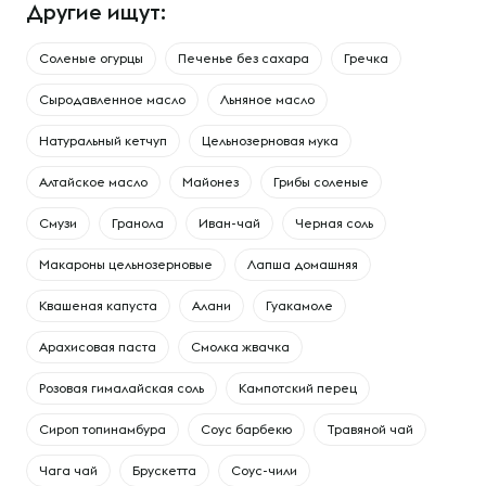
Другие ищут:
Соленые огурцы
Печенье без сахара
Гречка
Сыродавленное масло
Льняное масло
Натуральный кетчуп
Цельнозерновая мука
Алтайское масло
Майонез
Грибы соленые
Смузи
Гранола
Иван-чай
Черная соль
Макароны цельнозерновые
Лапша домашняя
Квашеная капуста
Алани
Гуакамоле
Арахисовая паста
Смолка жвачка
Розовая гималайская соль
Кампотский перец
Сироп топинамбура
Соус барбекю
Травяной чай
Чага чай
Брускетта
Соус-чили