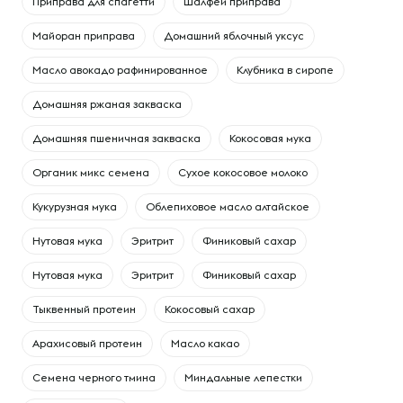
Приправа для спагетти
Шалфей приправа
Майоран приправа
Домашний яблочный уксус
Масло авокадо рафинированное
Клубника в сиропе
Домашняя ржаная закваска
Домашняя пшеничная закваска
Кокосовая мука
Органик микс семена
Сухое кокосовое молоко
Кукурузная мука
Облепиховое масло алтайское
Нутовая мука
Эритрит
Финиковый сахар
Нутовая мука
Эритрит
Финиковый сахар
Тыквенный протеин
Кокосовый сахар
Арахисовый протеин
Масло какао
Семена черного тмина
Миндальные лепестки