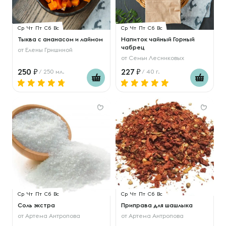
Ср
Чт
Пт
Сб
Вс
Ср
Чт
Пт
Сб
Вс
Тыква с ананасом и лаймом
Напиток чайный Горный
чабрец
от
Елены Гришиной
от
Семьи Лесниковых
250
227
/ 250 мл.
/ 40 г.
Ср
Чт
Пт
Сб
Вс
Ср
Чт
Пт
Сб
Вс
Соль экстра
Приправа для шашлыка
от
Артема Антропова
от
Артема Антропова